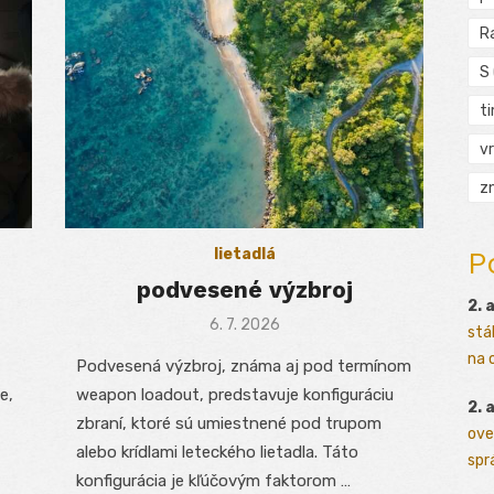
R
S
t
vr
zn
P
lietadlá
podvesené výzbroj
2. 
Posted
6. 7. 2026
stá
on
na o
Podvesená výzbroj, známa aj pod termínom
e,
weapon loadout, predstavuje konfiguráciu
2. 
zbraní, ktoré sú umiestnené pod trupom
ove
alebo krídlami leteckého lietadla. Táto
sprá
konfigurácia je kľúčovým faktorom …