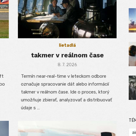
lietadlá
takmer v reálnom čase
Posted
8. 7. 2026
on
ft
Termín near-real-time v leteckom odbore
ebo
označuje spracovanie dát alebo informácií
takmer v reálnom čase. Ide o proces, ktorý
umožňuje zbierať, analyzovať a distribuovať
údaje s …
TÉ
ai