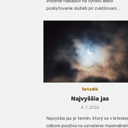
zníženie nákladov na výrobu alebo
poskytovanie služieb pri zväčšovaní …
lietadlá
Najvyššia jas
Posted
4. 7. 2026
on
Najvyššia jas je termín, ktorý sa v leteck
odbore používa na označenie maximálne