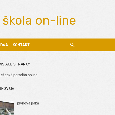
 škola on-line
ADŇA
KONTAKT
VISIACE STRÁNKY
Letecká poradňa online
JNOVŠIE
plynová páka