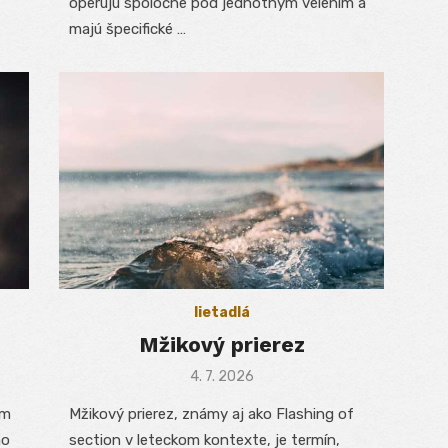
operujú spoločne pod jednotným velením a
majú špecifické …
lietadlá
Mžikový prierez
Posted
4. 7. 2026
on
om
Mžikový prierez, známy aj ako Flashing of
ho
section v leteckom kontexte, je termín,