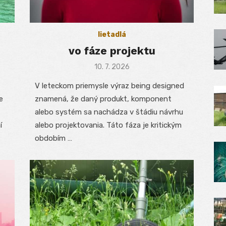
lietadlá
vo fáze projektu
Posted
10. 7. 2026
on
V leteckom priemysle výraz being designed
e
znamená, že daný produkt, komponent
alebo systém sa nachádza v štádiu návrhu
í
alebo projektovania. Táto fáza je kritickým
obdobím …