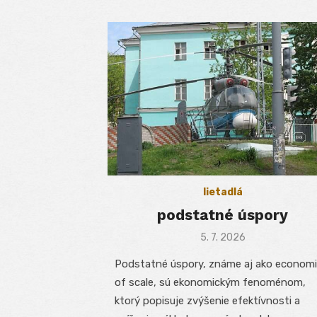
lietadlá
podstatné úspory
Posted
5. 7. 2026
on
Podstatné úspory, známe aj ako econom
of scale, sú ekonomickým fenoménom,
ktorý popisuje zvýšenie efektívnosti a