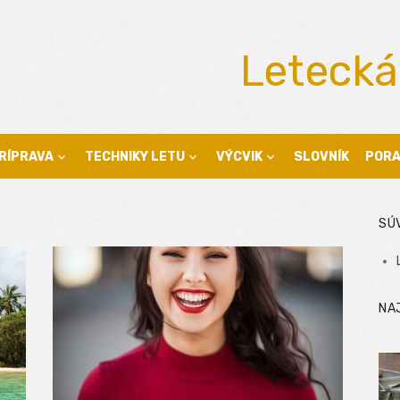
Letecká
RÍPRAVA
TECHNIKY LETU
VÝCVIK
SLOVNÍK
POR
SÚ
NA