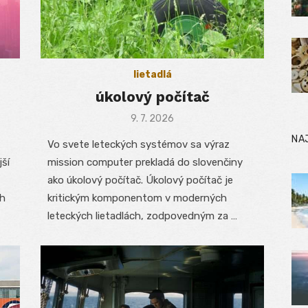
lietadlá
úkolový počítač
Posted
9. 7. 2026
on
NA
Vo svete leteckých systémov sa výraz
jší
mission computer prekladá do slovenčiny
ako úkolový počítač. Úkolový počítač je
ch
kritickým komponentom v moderných
leteckých lietadlách, zodpovedným za …