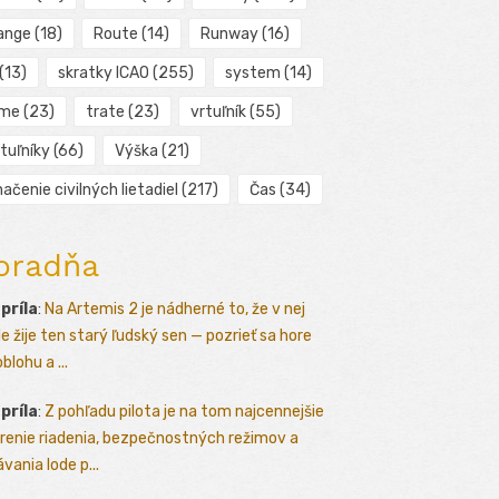
ange
(18)
Route
(14)
Runway
(16)
(13)
skratky ICAO
(255)
system
(14)
ime
(23)
trate
(23)
vrtuľník
(55)
tuľníky
(66)
Výška
(21)
ačenie civilných lietadiel
(217)
Čas
(34)
oradňa
apríla
:
Na Artemis 2 je nádherné to, že v nej
le žije ten starý ľudský sen — pozrieť sa hore
blohu a ...
apríla
:
Z pohľadu pilota je na tom najcennejšie
renie riadenia, bezpečnostných režimov a
vania lode p...