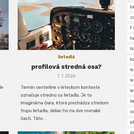
b
c
F
h
h
lietadlá
ko
profilová stredná osa?
l
Posted
7. 7. 2026
le
on
le
Termín centerline v leteckom kontexte
le
označuje strednú os lietadla. Je to
li
imaginárna čiara, ktorá prechádza stredom
trupu lietadla, deliac ho na dve rovnaké
o
časti. Táto …
pi
p