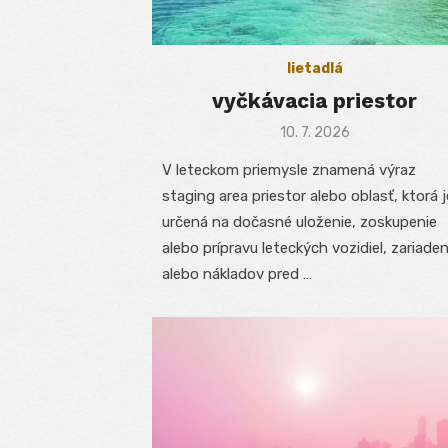
lietadlá
vyčkávacia priestor
Posted
10. 7. 2026
on
V leteckom priemysle znamená výraz
staging area priestor alebo oblasť, ktorá j
určená na dočasné uloženie, zoskupenie
alebo prípravu leteckých vozidiel, zariaden
alebo nákladov pred …