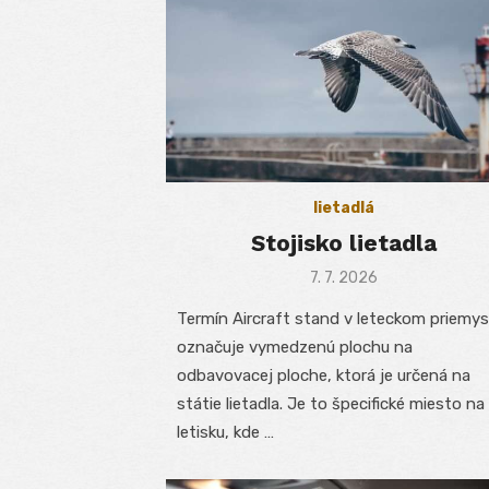
lietadlá
Stojisko lietadla
Posted
7. 7. 2026
on
Termín Aircraft stand v leteckom priemys
označuje vymedzenú plochu na
odbavovacej ploche, ktorá je určená na
státie lietadla. Je to špecifické miesto na
letisku, kde …