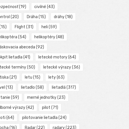
ezpečnosť
(19)
civilné
(43)
ontrol
(20)
Dráha
(15)
dráhy
(18)
(15)
Flight
(31)
heli
(59)
elikoptéra
(54)
helikoptéry
(48)
láskovacia abeceda
(92)
kpit lietadla
(41)
letecké motory
(64)
etecké termíny
(50)
letecké výrazy
(36)
tiska
(21)
letu
(15)
lety
(63)
vel
(13)
lietadlo
(58)
lietadlá
(317)
etanie
(59)
merné jednotky
(23)
dborné výrazy
(42)
pilot
(71)
loti
(64)
pilotovanie lietadla
(24)
locha
(16)
Radar
(22)
radary
(223)