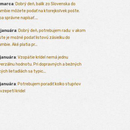
 marca
:
Dobrý deň, balík zo Slovenska do
umbie môžete podať na ktorejkoľvek pošte.
ba správne napísať ...
 januára
:
Dobrý deň, potrebujem radu: v akom
te je možné podať listovú zásielku do
mbie. Aké platia pr...
 januára
:
Vzopätie krídel nemá jednu
verzálnu hodnotu. Pri dopravných a bežných
kých lietadlách sa typic...
 januára
:
Potrebujem poradiť kolko stupňov
vzepetí kridel