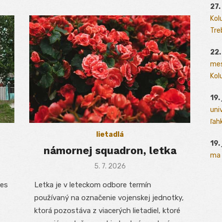
27.
Kol
Tre
22.
mes
Kolu
19.
uni
ľah
lietadlá
19.
námornej squadron, letka
ma 
Posted
5. 7. 2026
on
ies
Letka je v leteckom odbore termín
používaný na označenie vojenskej jednotky,
ktorá pozostáva z viacerých lietadiel, ktoré