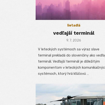
lietadlá
vedľajší terminál
Posted
9. 7. 2026
on
V leteckých systémoch sa výraz slave
terminal prekladá do slovenčiny ako vedľa
terminál. Vedľajší terminál je dôležitým
komponentom v leteckých komunikačný
systémoch, ktorý hrá kľúčovú …