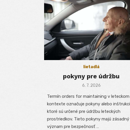
lietadlá
pokyny pre údržbu
Posted
6. 7. 2026
on
Termín orders for maintaining v leteckom
kontexte označuje pokyny alebo inštrukci
ktoré sú určené pre údržbu leteckých
prostriedkov. Tieto pokyny majú zásadný
význam pre bezpečnosť …