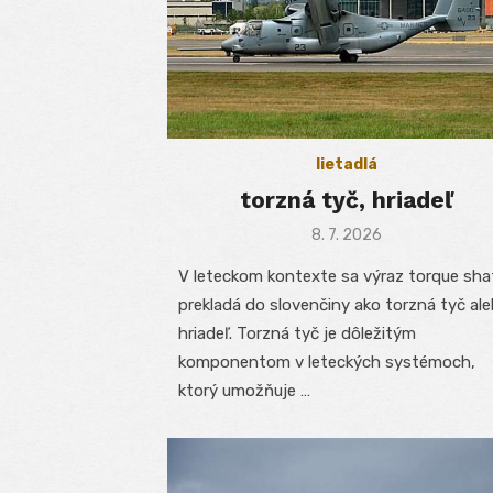
lietadlá
torzná tyč, hriadeľ
Posted
8. 7. 2026
on
V leteckom kontexte sa výraz torque sha
prekladá do slovenčiny ako torzná tyč al
hriadeľ. Torzná tyč je dôležitým
komponentom v leteckých systémoch,
ktorý umožňuje …