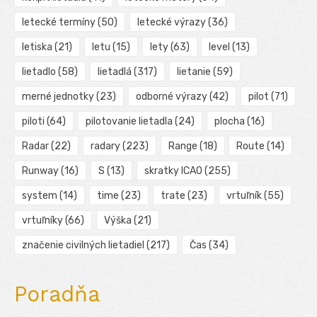
letecké termíny
(50)
letecké výrazy
(36)
letiska
(21)
letu
(15)
lety
(63)
level
(13)
lietadlo
(58)
lietadlá
(317)
lietanie
(59)
merné jednotky
(23)
odborné výrazy
(42)
pilot
(71)
piloti
(64)
pilotovanie lietadla
(24)
plocha
(16)
Radar
(22)
radary
(223)
Range
(18)
Route
(14)
Runway
(16)
S
(13)
skratky ICAO
(255)
system
(14)
time
(23)
trate
(23)
vrtuľník
(55)
vrtuľníky
(66)
Výška
(21)
značenie civilných lietadiel
(217)
Čas
(34)
Poradňa