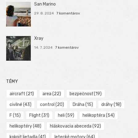
San Marino
29. 8. 2024
7 komentárov
Xray
14. 7. 2024
7 komentárov
TÉMY
aircraft
(21)
area
(22)
bezpečnosť
(19)
civilné
(43)
control
(20)
Dráha
(15)
dráhy
(18)
F
(15)
Flight
(31)
heli
(59)
helikoptéra
(54)
helikoptéry
(48)
hláskovacia abeceda
(92)
kokpit lietadla
(41)
letecké motory
(64)