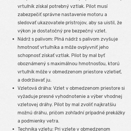
vrtuľník získal potrebný vztlak. Pilot musí
zabezpečiť správne nastavenie motoru a
sledovať ukazovatele prístrojov, aby sa uistil, že
výkon je dostatočný pre bezpečný vzlet.
Nádrž s palivom: Plná nádrž s palivom zvyšuje
hmotnosť vrtuľníka a môže ovplyvniť jeho
schopnosť získať vztlak. Pilot by mal byť
oboznámený s maximálnou hmotnosťou, ktorú
vrtuľník môže v obmedzenom priestore vzletieť,
a dodržiavať ju.
Vzletová dráha: Vzlet v obmedzenom priestore si
vyžaduje presné vyhodnotenie a výber vhodnej
vzletovej dráhy. Pilot by mal zvoliť najkratšiu
možnú dráhu, pričom zohľadní prípadné prekážky
a podmienky vetra.
Technika vzletu: Pri vzlete v obmedzenom