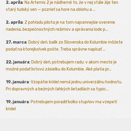
2. apríla
:
Na Artemis 2 je nádherné to, že v nej stále žije ten
starý ľudský sen — pozrieť sa hore na oblohu a ...
2. apríla
:
Z pohľadu pilota je na tom najcennejšie overenie
riadenia, bezpečnostných režimov a správania lode p...
27. marca
:
Dobrý deň, balík zo Slovenska do Kolumbie môžete
podať na ktorejkoľvek pošte. Treba správne napísať ...
22. januára
:
Dobrý deň, potrebujem radu: v akom meste je
možné podať listovú zásielku do Kolumbie. Aké platia pr...
19. januára
:
Vzopätie krídel nemá jednu univerzálnu hodnotu.
Pri dopravných a bežných ľahkých lietadlách sa typic...
19. januára
:
Potrebujem poradiť kolko stupňov ma vzepetí
kridel