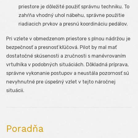
priestore je dôležité použiť správnu techniku. To
zahŕňa vhodný uhol nábehu, správne použitie
riadiacich prvkov a presnú koordináciu pedálov.
Pri vzlete v obmedzenom priestore s plnou nádržou je
bezpečnosť a presnosť kľúčová. Pilot by mal mať
dostatočné skúsenosti a zručnosti s manévrovaním
vrtuľníka v podobných situáciách. Dôkladná príprava,
správne vykonanie postupov a neustála pozornosť sú
nevyhnutné pre úspešný vzlet v tejto náročnej
situácii.
Poradňa