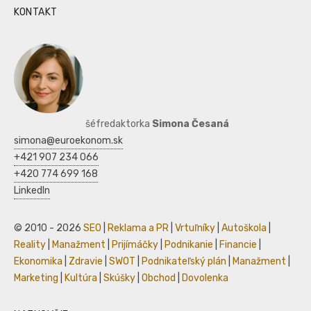
KONTAKT
šéfredaktorka
Simona Česaná
simona@euroekonom.sk
+421 907 234 066
+420 774 699 168
LinkedIn
© 2010 - 2026
SEO
|
Reklama a PR
|
Vrtuľníky
|
Autoškola
|
Reality
|
Manažment
|
Prijímáčky
|
Podnikanie
|
Financie
|
Ekonomika
|
Zdravie
|
SWOT
|
Podnikateľský plán
|
Manažment
|
Marketing
|
Kultúra
|
Skúšky
|
Obchod
|
Dovolenka