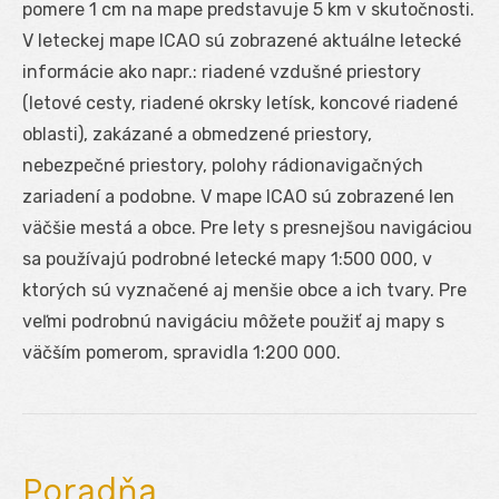
pomere 1 cm na mape predstavuje 5 km v skutočnosti.
V leteckej mape ICAO sú zobrazené aktuálne letecké
informácie ako napr.: riadené vzdušné priestory
(letové cesty, riadené okrsky letísk, koncové riadené
oblasti), zakázané a obmedzené priestory,
nebezpečné priestory, polohy rádionavigačných
zariadení a podobne. V mape ICAO sú zobrazené len
väčšie mestá a obce. Pre lety s presnejšou navigáciou
sa používajú podrobné letecké mapy 1:500 000, v
ktorých sú vyznačené aj menšie obce a ich tvary. Pre
veľmi podrobnú navigáciu môžete použiť aj mapy s
väčším pomerom, spravidla 1:200 000.
Poradňa