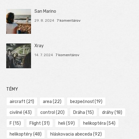
San Marino
29. 8. 2024
7 komentárov
Xray
14. 7. 2024
7 komentárov
TÉMY
aircraft
(21)
area
(22)
bezpečnosť
(19)
civilné
(43)
control
(20)
Dráha
(15)
dráhy
(18)
F
(15)
Flight
(31)
heli
(59)
helikoptéra
(54)
helikoptéry
(48)
hláskovacia abeceda
(92)