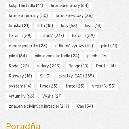
kokpit lietadla
(41)
letecké motory
(64)
letecké termíny
(50)
letecké výrazy
(36)
letiska
(21)
letu
(15)
lety
(63)
level
(13)
lietadlo
(58)
lietadlá
(317)
lietanie
(59)
merné jednotky
(23)
odborné výrazy
(42)
pilot
(71)
piloti
(64)
pilotovanie lietadla
(24)
plocha
(16)
Radar
(22)
radary
(223)
Range
(18)
Route
(14)
Runway
(16)
S
(13)
skratky ICAO
(255)
system
(14)
time
(23)
trate
(23)
vrtuľník
(55)
vrtuľníky
(66)
Výška
(21)
značenie civilných lietadiel
(217)
Čas
(34)
Poradňa