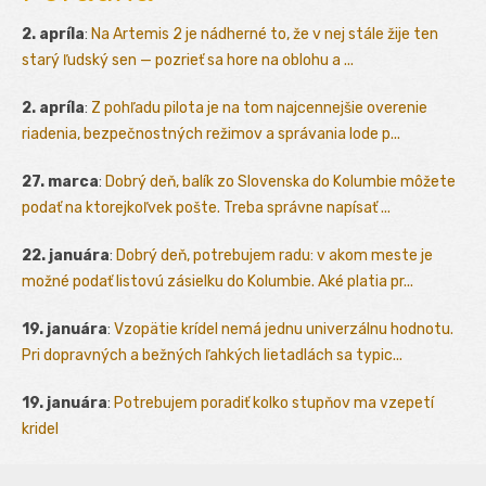
2. apríla
:
Na Artemis 2 je nádherné to, že v nej stále žije ten
starý ľudský sen — pozrieť sa hore na oblohu a ...
2. apríla
:
Z pohľadu pilota je na tom najcennejšie overenie
riadenia, bezpečnostných režimov a správania lode p...
27. marca
:
Dobrý deň, balík zo Slovenska do Kolumbie môžete
podať na ktorejkoľvek pošte. Treba správne napísať ...
22. januára
:
Dobrý deň, potrebujem radu: v akom meste je
možné podať listovú zásielku do Kolumbie. Aké platia pr...
19. januára
:
Vzopätie krídel nemá jednu univerzálnu hodnotu.
Pri dopravných a bežných ľahkých lietadlách sa typic...
19. januára
:
Potrebujem poradiť kolko stupňov ma vzepetí
kridel