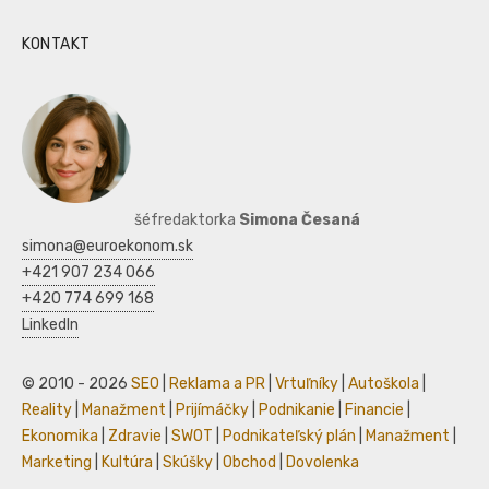
KONTAKT
šéfredaktorka
Simona Česaná
simona@euroekonom.sk
+421 907 234 066
+420 774 699 168
LinkedIn
© 2010 - 2026
SEO
|
Reklama a PR
|
Vrtuľníky
|
Autoškola
|
Reality
|
Manažment
|
Prijímáčky
|
Podnikanie
|
Financie
|
Ekonomika
|
Zdravie
|
SWOT
|
Podnikateľský plán
|
Manažment
|
Marketing
|
Kultúra
|
Skúšky
|
Obchod
|
Dovolenka