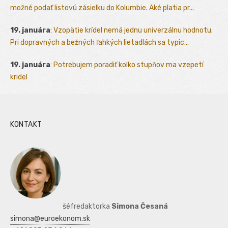
možné podať listovú zásielku do Kolumbie. Aké platia pr...
19. januára
:
Vzopätie krídel nemá jednu univerzálnu hodnotu.
Pri dopravných a bežných ľahkých lietadlách sa typic...
19. januára
:
Potrebujem poradiť kolko stupňov ma vzepetí
kridel
KONTAKT
šéfredaktorka
Simona Česaná
simona@euroekonom.sk