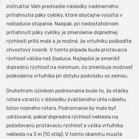
inštruktor Vám predvedie následky nadmerného
pritiahnutia páky cykliky, ktoré obyčajne vyústia v
nežiaduce stúpanie. Naopak, pri nedostatočnom
pritiahnutí páky cykliky je zmenšenie doprednej
rýchlosti príliš malé a je možné, že vrtuľníku poškodíte
chvostový nosník. V tomto prípade bude pristávacia
rýchlosť väčšia než žiaduca. Najlepšie je zmenšiť
doprednú rýchlosť na minimum, čo zmenšuje možnosť
poškodenia vrtuľníka pri dotyku podvozku so zemou.
Druhotným účinkom podrovnania bude to, že otáčky
rotora vzrastú v dôsledku zväčšeného uhla nábehu
listov nosného rotora. Podrovnanie by malo byť
udržované, pokiaľ dopredná rýchlosť neklesla na
požadovanú pristávaciu rýchlosť a výška vrtuľníka
neklesla na 3 m (10 stôp). V tomto okamihu musíte