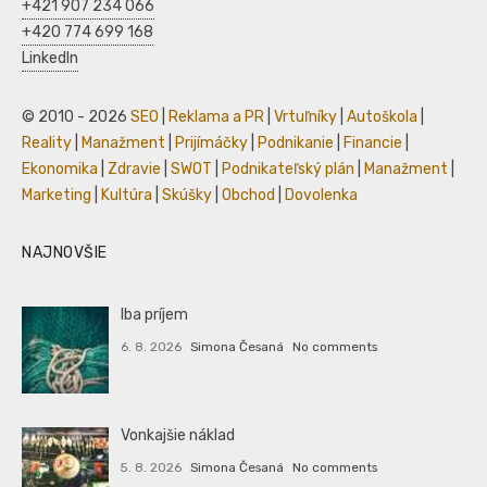
+421 907 234 066
+420 774 699 168
LinkedIn
© 2010 - 2026
SEO
|
Reklama a PR
|
Vrtuľníky
|
Autoškola
|
Reality
|
Manažment
|
Prijímáčky
|
Podnikanie
|
Financie
|
Ekonomika
|
Zdravie
|
SWOT
|
Podnikateľský plán
|
Manažment
|
Marketing
|
Kultúra
|
Skúšky
|
Obchod
|
Dovolenka
NAJNOVŠIE
Iba príjem
6. 8. 2026
Simona Česaná
No comments
Vonkajšie náklad
5. 8. 2026
Simona Česaná
No comments