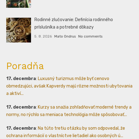
Rodinné zlučovanie: Definícia rodinného
príslušníka a potrebné dôkazy
5. 8. 2026
Mato Ondrus
No comments
Poradňa
17. decembra
:
Luxusný turizmus môže byť cenovo
obmedzujúci, avšak Kapverdy majú rôzne možnosti ubytovania
a aktiví...
17. decembra
:
Kurzy sa snažia zohľadňovať moderné trendy a
normy, no rýchlo sa meniaca technológia môže spôsobovať...
17. decembra
:
Na túto tretiu otázku by som odpovedal, že
ochrana informácií o vlastníctve lietadiel ako osobných ú...