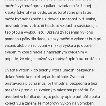
možné vykonať opravu pákou ovládania škrtiacej
klapky (plynu) v prípade, že autorotačné pristátie
môže byť nebezpečné z dôvodu možností vrtuľníka,
nevhodnému vetru, či hustote vzduchu súvisiacej s
teplotou a výškou letu. Opravu zväčšením výkonu
pomocou páky škrtiacej klapky môžete vykonať buď pri
visení, alebo pri rolovaní v nízkej výške a je dobrým
cvičením koordinácie a náhradným cvičením v
prípade, že nie je možné vykonávať úplnú autorotáciu.
Uveďte vrtuľník do polohy, ktorá umožní bezpečné
dokončenie kompletnej autorotácie. Zvolená
pristávacia plocha musí byť vhodná, bezpečná a bez
prekážok pred a za zvoleným miestom pristátia. Po
uvedení vrtuľníka do tejto polohy úplne potlačte páku
kolektívu a zmenšite motorový výkon na voľnobeh.