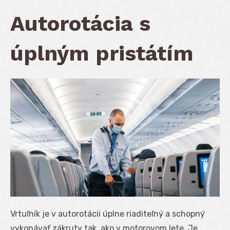
Autorotácia s
úplným pristátím
Vrtuľník je v autorotácii úplne riaditeľný a schopný
vykonávať zákruty tak, ako v motorovom lete. Je