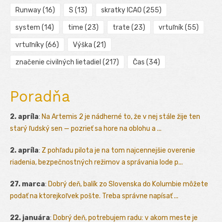
Runway
(16)
S
(13)
skratky ICAO
(255)
system
(14)
time
(23)
trate
(23)
vrtuľník
(55)
vrtuľníky
(66)
Výška
(21)
značenie civilných lietadiel
(217)
Čas
(34)
Poradňa
2. apríla
:
Na Artemis 2 je nádherné to, že v nej stále žije ten
starý ľudský sen — pozrieť sa hore na oblohu a ...
2. apríla
:
Z pohľadu pilota je na tom najcennejšie overenie
riadenia, bezpečnostných režimov a správania lode p...
27. marca
:
Dobrý deň, balík zo Slovenska do Kolumbie môžete
podať na ktorejkoľvek pošte. Treba správne napísať ...
22. januára
:
Dobrý deň, potrebujem radu: v akom meste je