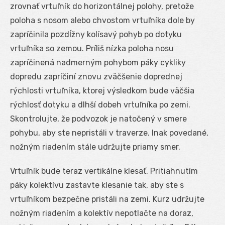
zrovnať vrtuľník do horizontálnej polohy, pretože
poloha s nosom alebo chvostom vrtuľníka dole by
zapríčinila pozdĺžny kolísavý pohyb po dotyku
vrtuľníka so zemou. Príliš nízka poloha nosu
zapríčinená nadmerným pohybom páky cykliky
dopredu zapríčiní znovu zväčšenie doprednej
rýchlosti vrtuľníka, ktorej výsledkom bude väčšia
rýchlosť dotyku a dlhší dobeh vrtuľníka po zemi.
Skontrolujte, že podvozok je natočený v smere
pohybu, aby ste nepristáli v traverze. Inak povedané,
nožným riadením stále udržujte priamy smer.
Vrtuľník bude teraz vertikálne klesať. Pritiahnutím
páky kolektívu zastavte klesanie tak, aby ste s
vrtuľníkom bezpečne pristáli na zemi. Kurz udržujte
nožným riadením a kolektív nepotlačte na doraz,