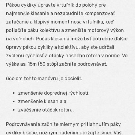
Pákou cykliky upravte vrtuľník do polohy pre
najmenšie klesanie a nezabudnite kompenzovať
zatáčanie a klopivý moment nosa vrtuľníka, keď
potlačíte páku kolektívu a zmenšíte motorový výkon
na voľnobeh. Počas klesania môžu byť potrebné ďalšie
úpravy pákou cykliky a kolektívu, aby ste udržali
zvolenú rýchlosť a otáčky nosného rotora v norme. Vo
výške asi 15m (50 stôp) začnite podrovnávať.
účelom tohto manévru je docieliť:
zmenšenie doprednej rýchlosti,
zmenšenie klesania a
zväčšenie otáčok rotora.
Podrovnávanie začnite miernym pritiahnutím páky
cykliky k sebe, nožným riadením udržujte smer. Váš