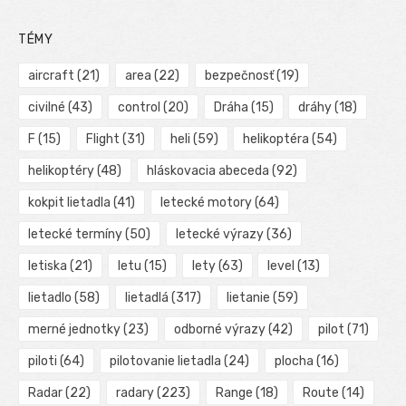
TÉMY
aircraft
(21)
area
(22)
bezpečnosť
(19)
civilné
(43)
control
(20)
Dráha
(15)
dráhy
(18)
F
(15)
Flight
(31)
heli
(59)
helikoptéra
(54)
helikoptéry
(48)
hláskovacia abeceda
(92)
kokpit lietadla
(41)
letecké motory
(64)
letecké termíny
(50)
letecké výrazy
(36)
letiska
(21)
letu
(15)
lety
(63)
level
(13)
lietadlo
(58)
lietadlá
(317)
lietanie
(59)
merné jednotky
(23)
odborné výrazy
(42)
pilot
(71)
piloti
(64)
pilotovanie lietadla
(24)
plocha
(16)
Radar
(22)
radary
(223)
Range
(18)
Route
(14)