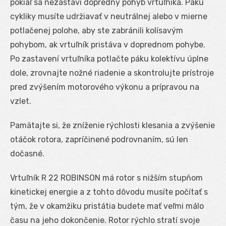
pokiaľ sa nezastaví dopredný pohyb vrtuľníka. Páku
cykliky musíte udržiavať v neutrálnej alebo v mierne
potlačenej polohe, aby ste zabránili kolísavým
pohybom, ak vrtuľník pristáva v doprednom pohybe.
Po zastavení vrtuľníka potlačte páku kolektívu úplne
dole, zrovnajte nožné riadenie a skontrolujte prístroje
pred zvýšením motorového výkonu a prípravou na
vzlet.
Pamätajte si, že zníženie rýchlosti klesania a zvýšenie
otáčok rotora, zapríčinené podrovnaním, sú len
dočasné.
Vrtuľník R 22 ROBINSON má rotor s nižším stupňom
kinetickej energie a z tohto dôvodu musíte počítať s
tým, že v okamžiku pristátia budete mať veľmi málo
času na jeho dokončenie. Rotor rýchlo stratí svoje