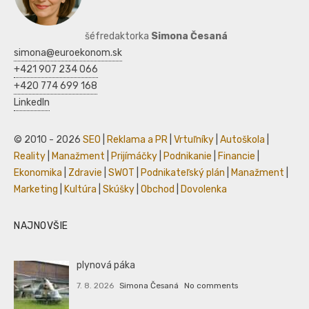
šéfredaktorka
Simona Česaná
simona@euroekonom.sk
+421 907 234 066
+420 774 699 168
LinkedIn
© 2010 - 2026
SEO
|
Reklama a PR
|
Vrtuľníky
|
Autoškola
|
Reality
|
Manažment
|
Prijímáčky
|
Podnikanie
|
Financie
|
Ekonomika
|
Zdravie
|
SWOT
|
Podnikateľský plán
|
Manažment
|
Marketing
|
Kultúra
|
Skúšky
|
Obchod
|
Dovolenka
NAJNOVŠIE
plynová páka
7. 8. 2026
Simona Česaná
No comments