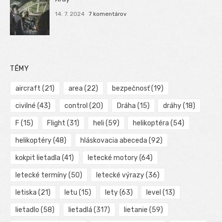
14. 7. 2024
7 komentárov
TÉMY
aircraft
(21)
area
(22)
bezpečnosť
(19)
civilné
(43)
control
(20)
Dráha
(15)
dráhy
(18)
F
(15)
Flight
(31)
heli
(59)
helikoptéra
(54)
helikoptéry
(48)
hláskovacia abeceda
(92)
kokpit lietadla
(41)
letecké motory
(64)
letecké termíny
(50)
letecké výrazy
(36)
letiska
(21)
letu
(15)
lety
(63)
level
(13)
lietadlo
(58)
lietadlá
(317)
lietanie
(59)