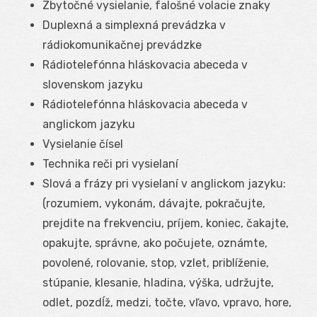
Zbytočné vysielanie, falošné volacie znaky
Duplexná a simplexná prevádzka v
rádiokomunikačnej prevádzke
Rádiotelefónna hláskovacia abeceda v
slovenskom jazyku
Rádiotelefónna hláskovacia abeceda v
anglickom jazyku
Vysielanie čísel
Technika reči pri vysielaní
Slová a frázy pri vysielaní v anglickom jazyku:
(rozumiem, vykonám, dávajte, pokračujte,
prejdite na frekvenciu, príjem, koniec, čakajte,
opakujte, správne, ako počujete, oznámte,
povolené, rolovanie, stop, vzlet, priblíženie,
stúpanie, klesanie, hladina, výška, udržujte,
odlet, pozdĺž, medzi, točte, vľavo, vpravo, hore,