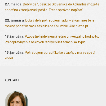
27. marca
:
Dobrý deň, balík zo Slovenska do Kolumbie môžete
podať na ktorejkoľvek pošte. Treba správne napísať ...
22. januára
:
Dobrý deň, potrebujem radu: v akom meste je
možné podať listovú zásielku do Kolumbie. Aké platia pr...
19. januára
:
Vzopätie krídel nemá jednu univerzálnu hodnotu.
Pri dopravných a bežných ľahkých lietadlách sa typic...
19. januára
:
Potrebujem poradiť kolko stupňov ma vzepetí
kridel
KONTAKT