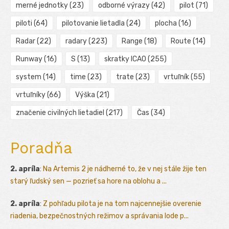
merné jednotky
(23)
odborné výrazy
(42)
pilot
(71)
piloti
(64)
pilotovanie lietadla
(24)
plocha
(16)
Radar
(22)
radary
(223)
Range
(18)
Route
(14)
Runway
(16)
S
(13)
skratky ICAO
(255)
system
(14)
time
(23)
trate
(23)
vrtuľník
(55)
vrtuľníky
(66)
Výška
(21)
značenie civilných lietadiel
(217)
Čas
(34)
Poradňa
2. apríla
:
Na Artemis 2 je nádherné to, že v nej stále žije ten
starý ľudský sen — pozrieť sa hore na oblohu a ...
2. apríla
:
Z pohľadu pilota je na tom najcennejšie overenie
riadenia, bezpečnostných režimov a správania lode p...