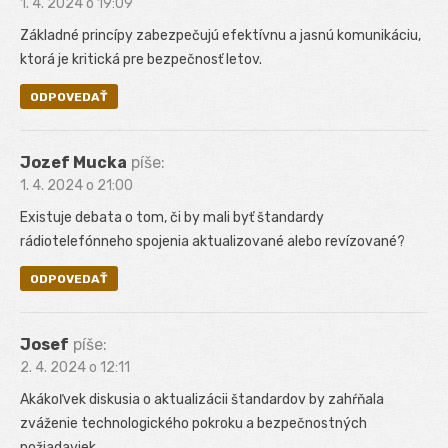
1. 4. 2024 o 19:09
Základné princípy zabezpečujú efektívnu a jasnú komunikáciu,
ktorá je kritická pre bezpečnosť letov.
ODPOVEDAŤ
Jozef Mucka
píše:
1. 4. 2024 o 21:00
Existuje debata o tom, či by mali byť štandardy
rádiotelefónneho spojenia aktualizované alebo revízované?
ODPOVEDAŤ
Josef
píše:
2. 4. 2024 o 12:11
Akákoľvek diskusia o aktualizácii štandardov by zahŕňala
zváženie technologického pokroku a bezpečnostných
požiadaviek.