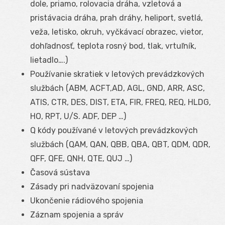
dole, priamo, rolovacia dráha, vzletová a
pristávacia dráha, prah dráhy, heliport, svetlá,
veža, letisko, okruh, vyčkávací obrazec, vietor,
dohľadnosť, teplota rosný bod, tlak, vrtuľník,
lietadlo….)
Používanie skratiek v letových prevádzkových
službách (ABM, ACFT,AD, AGL, GND, ARR, ASC,
ATIS, CTR, DES, DIST, ETA, FIR, FREQ, REQ, HLDG,
HO, RPT, U/S. ADF, DEP …)
Q kódy používané v letových prevádzkových
službách (QAM, QAN, QBB, QBA, QBT, QDM, QDR,
QFF, QFE, QNH, QTE, QUJ …)
Časová sústava
Zásady pri nadväzovaní spojenia
Ukončenie rádiového spojenia
Záznam spojenia a správ