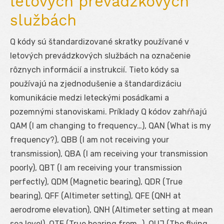
letových prevádzkových
službách
Q kódy sú štandardizované skratky používané v
letových prevádzkových službách na označenie
rôznych informácií a instrukcií. Tieto kódy sa
používajú na zjednodušenie a štandardizáciu
komunikácie medzi leteckými posádkami a
pozemnými stanoviskami. Príklady Q kódov zahŕňajú
QAM (I am changing to frequency…), QAN (What is my
frequency?), QBB (I am not receiving your
transmission), QBA (I am receiving your transmission
poorly), QBT (I am receiving your transmission
perfectly), QDM (Magnetic bearing), QDR (True
bearing), QFF (Altimeter setting), QFE (QNH at
aerodrome elevation), QNH (Altimeter setting at mean
sea level), QTE (True bearing from…), QUJ (The flying