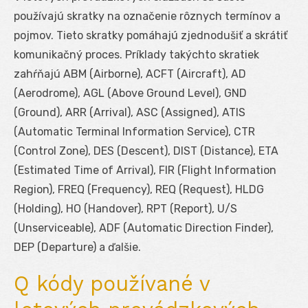
používajú skratky na označenie rôznych termínov a
pojmov. Tieto skratky pomáhajú zjednodušiť a skrátiť
komunikačný proces. Príklady takýchto skratiek
zahŕňajú ABM (Airborne), ACFT (Aircraft), AD
(Aerodrome), AGL (Above Ground Level), GND
(Ground), ARR (Arrival), ASC (Assigned), ATIS
(Automatic Terminal Information Service), CTR
(Control Zone), DES (Descent), DIST (Distance), ETA
(Estimated Time of Arrival), FIR (Flight Information
Region), FREQ (Frequency), REQ (Request), HLDG
(Holding), HO (Handover), RPT (Report), U/S
(Unserviceable), ADF (Automatic Direction Finder),
DEP (Departure) a ďalšie.
Q kódy používané v