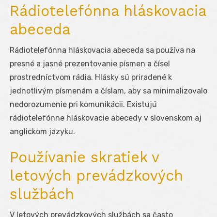
Rádiotelefónna hláskovacia
abeceda
Rádiotelefónna hláskovacia abeceda sa používa na
presné a jasné prezentovanie písmen a čísel
prostredníctvom rádia. Hlásky sú priradené k
jednotlivým písmenám a číslam, aby sa minimalizovalo
nedorozumenie pri komunikácii. Existujú
rádiotelefónne hláskovacie abecedy v slovenskom aj
anglickom jazyku.
Používanie skratiek v
letových prevádzkových
službách
V letových prevádzkových službách sa často