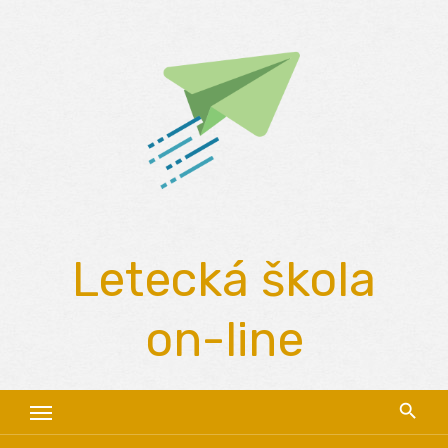
Skip
to
content
Letecká škola
on-line