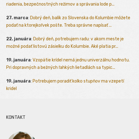
riadenia, bezpečnostných režimov a správania lode p...
27. marca
:
Dobrý deň, balík zo Slovenska do Kolumbie môžete
podať na ktorejkoľvek pošte. Treba správne napísať ...
22. januára
:
Dobrý deň, potrebujem radu: v akom meste je
možné podať listovú zásielku do Kolumbie. Aké platia pr...
19. januára
:
Vzopätie krídel nemá jednu univerzálnu hodnotu.
Pri dopravných a bežných ľahkých lietadlách sa typic...
19. januára
:
Potrebujem poradiť kolko stupňov ma vzepetí
kridel
KONTAKT