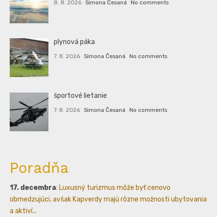
8. 8. 2026
Simona Česaná
No comments
plynová páka
7. 8. 2026
Simona Česaná
No comments
športové lietanie
7. 8. 2026
Simona Česaná
No comments
Poradňa
17. decembra
:
Luxusný turizmus môže byť cenovo
obmedzujúci, avšak Kapverdy majú rôzne možnosti ubytovania
a aktiví...