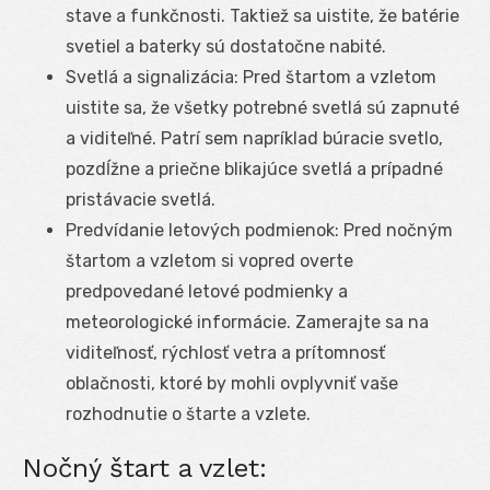
stave a funkčnosti. Taktiež sa uistite, že batérie
svetiel a baterky sú dostatočne nabité.
Svetlá a signalizácia: Pred štartom a vzletom
uistite sa, že všetky potrebné svetlá sú zapnuté
a viditeľné. Patrí sem napríklad búracie svetlo,
pozdĺžne a priečne blikajúce svetlá a prípadné
pristávacie svetlá.
Predvídanie letových podmienok: Pred nočným
štartom a vzletom si vopred overte
predpovedané letové podmienky a
meteorologické informácie. Zamerajte sa na
viditeľnosť, rýchlosť vetra a prítomnosť
oblačnosti, ktoré by mohli ovplyvniť vaše
rozhodnutie o štarte a vzlete.
Nočný štart a vzlet: