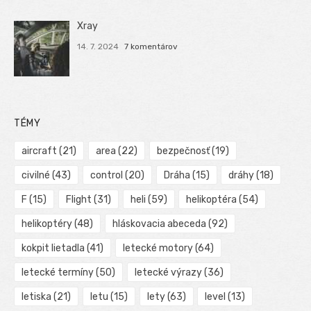
Xray
14. 7. 2024
7 komentárov
TÉMY
aircraft
(21)
area
(22)
bezpečnosť
(19)
civilné
(43)
control
(20)
Dráha
(15)
dráhy
(18)
F
(15)
Flight
(31)
heli
(59)
helikoptéra
(54)
helikoptéry
(48)
hláskovacia abeceda
(92)
kokpit lietadla
(41)
letecké motory
(64)
letecké termíny
(50)
letecké výrazy
(36)
letiska
(21)
letu
(15)
lety
(63)
level
(13)