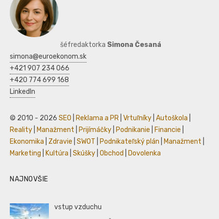
šéfredaktorka
Simona Česaná
simona@euroekonom.sk
+421 907 234 066
+420 774 699 168
LinkedIn
© 2010 - 2026
SEO
|
Reklama a PR
|
Vrtuľníky
|
Autoškola
|
Reality
|
Manažment
|
Prijímáčky
|
Podnikanie
|
Financie
|
Ekonomika
|
Zdravie
|
SWOT
|
Podnikateľský plán
|
Manažment
|
Marketing
|
Kultúra
|
Skúšky
|
Obchod
|
Dovolenka
NAJNOVŠIE
vstup vzduchu