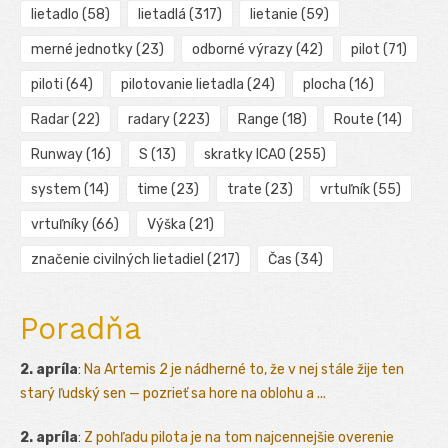
lietadlo
(58)
lietadlá
(317)
lietanie
(59)
merné jednotky
(23)
odborné výrazy
(42)
pilot
(71)
piloti
(64)
pilotovanie lietadla
(24)
plocha
(16)
Radar
(22)
radary
(223)
Range
(18)
Route
(14)
Runway
(16)
S
(13)
skratky ICAO
(255)
system
(14)
time
(23)
trate
(23)
vrtuľník
(55)
vrtuľníky
(66)
Výška
(21)
značenie civilných lietadiel
(217)
Čas
(34)
Poradňa
2. apríla
:
Na Artemis 2 je nádherné to, že v nej stále žije ten
starý ľudský sen — pozrieť sa hore na oblohu a ...
2. apríla
:
Z pohľadu pilota je na tom najcennejšie overenie