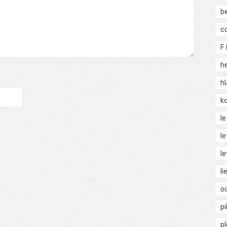
b
c
F
h
h
ko
l
le
le
li
o
pi
p