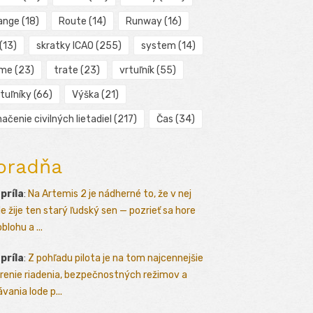
ange
(18)
Route
(14)
Runway
(16)
(13)
skratky ICAO
(255)
system
(14)
ime
(23)
trate
(23)
vrtuľník
(55)
tuľníky
(66)
Výška
(21)
ačenie civilných lietadiel
(217)
Čas
(34)
oradňa
apríla
:
Na Artemis 2 je nádherné to, že v nej
le žije ten starý ľudský sen — pozrieť sa hore
blohu a ...
apríla
:
Z pohľadu pilota je na tom najcennejšie
renie riadenia, bezpečnostných režimov a
vania lode p...