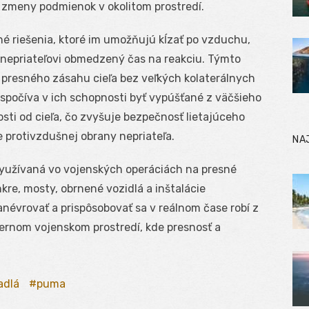
e zmeny podmienok v okolitom prostredí.
é riešenia, ktoré im umožňujú kĺzať po vzduchu,
 nepriateľovi obmedzený čas na reakciu. Týmto
presného zásahu cieľa bez veľkých kolaterálnych
spočíva v ich schopnosti byť vypúšťané z väčšieho
sti od cieľa, čo zvyšuje bezpečnosť lietajúceho
 protivzdušnej obrany nepriateľa.
NA
využívaná vo vojenských operáciách na presné
kre, mosty, obrnené vozidlá a inštalácie
névrovať a prispôsobovať sa v reálnom čase robí z
dernom vojenskom prostredí, kde presnosť a
adlá
puma