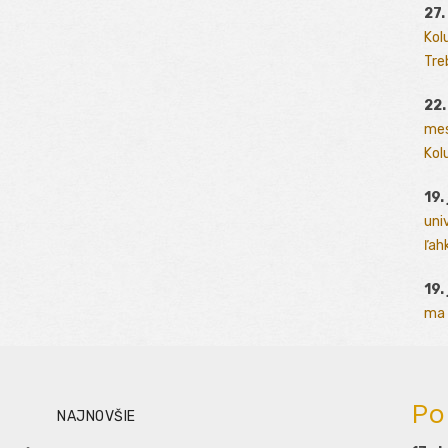
27.
Kol
Tre
22.
mes
Kolu
19.
uni
ľah
19.
ma 
Po
NAJNOVŠIE