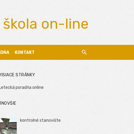
 škola on-line
ADŇA
KONTAKT
VISIACE STRÁNKY
Letecká poradňa online
JNOVŠIE
kontrolné stanovište