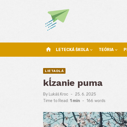
Skip
to
content
home
LETECKÁ ŠKOLA
TEÓRIA
P
LIETADLÁ
kĺzanie puma
By
Lukáš Kroc
Posted
25. 6. 2025
on
Time to Read:
1 min
-
166
words