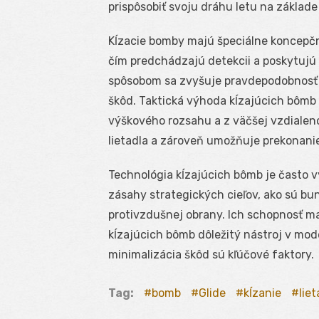
prispôsobiť svoju dráhu letu na základ
Kĺzacie bomby majú špeciálne koncepčn
čím predchádzajú detekcii a poskytujú
spôsobom sa zvyšuje pravdepodobnosť 
škôd. Taktická výhoda kĺzajúcich bômb 
výškového rozsahu a z väčšej vzdialeno
lietadla a zároveň umožňuje prekonanie
Technológia kĺzajúcich bômb je často 
zásahy strategických cieľov, ako sú bun
protivzdušnej obrany. Ich schopnosť ma
kĺzajúcich bômb dôležitý nástroj v mo
minimalizácia škôd sú kľúčové faktory.
Tag:
bomb
Glide
kĺzanie
liet