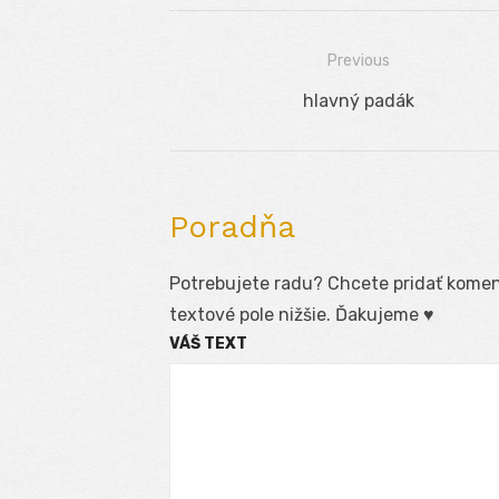
Previous
Navigácia
Previous
hlavný padák
v
post:
článku
Poradňa
Potrebujete radu? Chcete pridať koment
textové pole nižšie. Ďakujeme ♥
VÁŠ TEXT