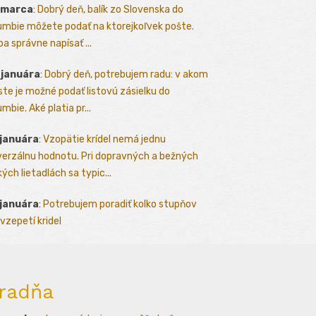
 marca
:
Dobrý deň, balík zo Slovenska do
umbie môžete podať na ktorejkoľvek pošte.
ba správne napísať ...
 januára
:
Dobrý deň, potrebujem radu: v akom
te je možné podať listovú zásielku do
mbie. Aké platia pr...
 januára
:
Vzopätie krídel nemá jednu
verzálnu hodnotu. Pri dopravných a bežných
kých lietadlách sa typic...
 januára
:
Potrebujem poradiť kolko stupňov
vzepetí kridel
radňa