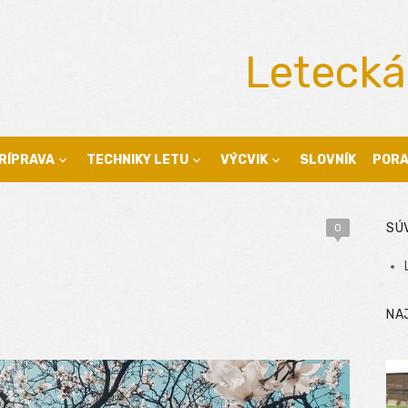
Letecká
RÍPRAVA
TECHNIKY LETU
VÝCVIK
SLOVNÍK
POR
SÚ
0
NA