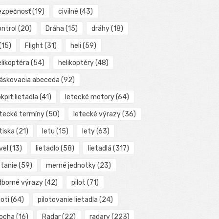
ezpečnosť
(19)
civilné
(43)
ontrol
(20)
Dráha
(15)
dráhy
(18)
(15)
Flight
(31)
heli
(59)
elikoptéra
(54)
helikoptéry
(48)
láskovacia abeceda
(92)
kpit lietadla
(41)
letecké motory
(64)
etecké termíny
(50)
letecké výrazy
(36)
tiska
(21)
letu
(15)
lety
(63)
vel
(13)
lietadlo
(58)
lietadlá
(317)
etanie
(59)
merné jednotky
(23)
dborné výrazy
(42)
pilot
(71)
loti
(64)
pilotovanie lietadla
(24)
locha
(16)
Radar
(22)
radary
(223)