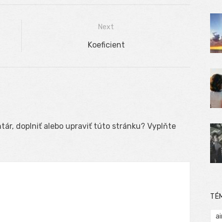
Next
Next
Koeficient
post:
ár, doplniť alebo upraviť túto stránku? Vyplňte
TÉ
ai