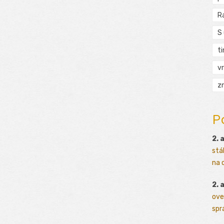
R
S
t
vr
zn
P
2. 
stá
na o
2. 
ove
sprá