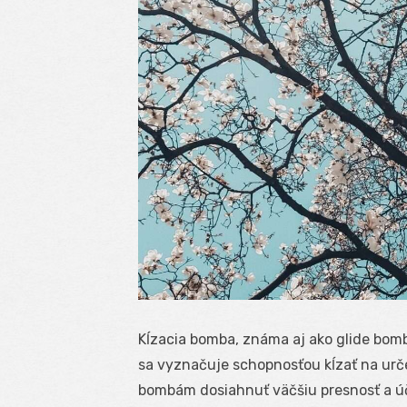
Kĺzacia bomba, známa aj ako glide bomb
sa vyznačuje schopnosťou kĺzať na urč
bombám dosiahnuť väčšiu presnosť a úči