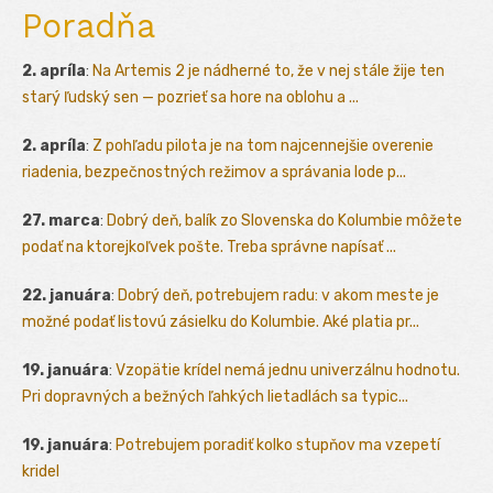
Poradňa
2. apríla
:
Na Artemis 2 je nádherné to, že v nej stále žije ten
starý ľudský sen — pozrieť sa hore na oblohu a ...
2. apríla
:
Z pohľadu pilota je na tom najcennejšie overenie
riadenia, bezpečnostných režimov a správania lode p...
27. marca
:
Dobrý deň, balík zo Slovenska do Kolumbie môžete
podať na ktorejkoľvek pošte. Treba správne napísať ...
22. januára
:
Dobrý deň, potrebujem radu: v akom meste je
možné podať listovú zásielku do Kolumbie. Aké platia pr...
19. januára
:
Vzopätie krídel nemá jednu univerzálnu hodnotu.
Pri dopravných a bežných ľahkých lietadlách sa typic...
19. januára
:
Potrebujem poradiť kolko stupňov ma vzepetí
kridel