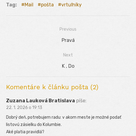
Tag:
Mail
pošta
vrtuľníky
Previous
Navigácia
Previous
Pravá
v
post:
Next
článku
Next
K , Do
post:
Komentáre k článku pošta (2)
Zuzana Lauková Bratislava
píše:
22. 1. 2026 o 19:13
Dobrý deň, potrebujem radu: v akom meste je možné podať
listovú zásielku do Kolumbie.
Aké platia pravidlá?