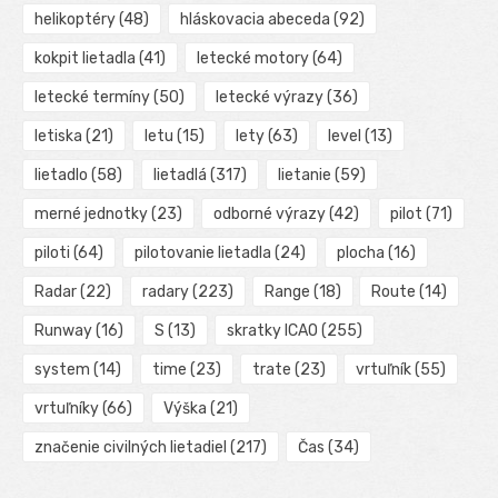
helikoptéry
(48)
hláskovacia abeceda
(92)
kokpit lietadla
(41)
letecké motory
(64)
letecké termíny
(50)
letecké výrazy
(36)
letiska
(21)
letu
(15)
lety
(63)
level
(13)
lietadlo
(58)
lietadlá
(317)
lietanie
(59)
merné jednotky
(23)
odborné výrazy
(42)
pilot
(71)
piloti
(64)
pilotovanie lietadla
(24)
plocha
(16)
Radar
(22)
radary
(223)
Range
(18)
Route
(14)
Runway
(16)
S
(13)
skratky ICAO
(255)
system
(14)
time
(23)
trate
(23)
vrtuľník
(55)
vrtuľníky
(66)
Výška
(21)
značenie civilných lietadiel
(217)
Čas
(34)