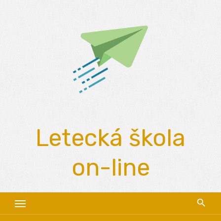
Skip
to
content
Letecká škola
on-line