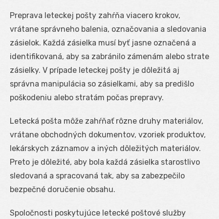
Preprava leteckej pošty zahŕňa viacero krokov,
vrátane správneho balenia, označovania a sledovania
zásielok. Každá zásielka musí byť jasne označená a
identifikovaná, aby sa zabránilo zámenám alebo strate
zásielky. V prípade leteckej pošty je dôležitá aj
správna manipulácia so zásielkami, aby sa predišlo
poškodeniu alebo stratám počas prepravy.
Letecká pošta môže zahŕňať rôzne druhy materiálov,
vrátane obchodných dokumentov, vzoriek produktov,
lekárskych záznamov a iných dôležitých materiálov.
Preto je dôležité, aby bola každá zásielka starostlivo
sledovaná a spracovaná tak, aby sa zabezpečilo
bezpečné doručenie obsahu.
Spoločnosti poskytujúce letecké poštové služby