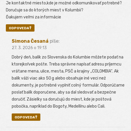
Je kontaktné miesto,kde je možné odkomunikovať potrebné?
Doručuje sa do ktorých miest v Kolumbii?
Ďakujem veľmi za informácie
ODPOVEDAŤ
Simona Česaná
píše:
27. 3. 2026 o 19:13
Dobrý deň, balík zo Slovenska do Kolumbie môžete podať na
ktorejkoľvek pošte. Treba správne napísať adresu príjemcu
vrátane mena, ulice, mesta, PSČ a krajiny „COLOMBIA“. Ak
balík váži viac ako 50 g alebo obsahuje iné veci než
dokumenty, je potrebné vyplniť colný formulár. Odporúčame
poslať balík doporučene, aby sa dal sledovať a bezpečne
doručiť. Zásielky sa doručujú do miest, kde je poštová
pobočka, napríklad do Bogoty, Medellínu alebo Cali.
ODPOVEDAŤ