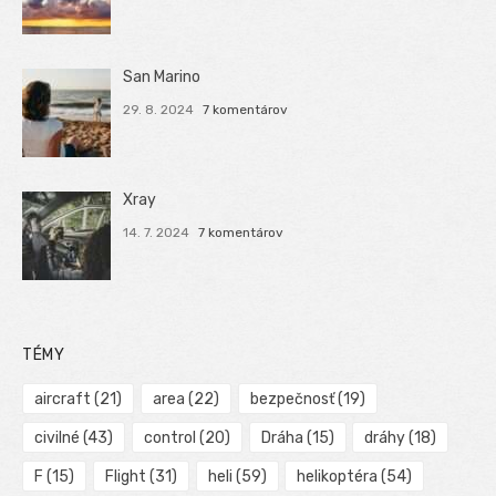
San Marino
29. 8. 2024
7 komentárov
Xray
14. 7. 2024
7 komentárov
TÉMY
aircraft
(21)
area
(22)
bezpečnosť
(19)
civilné
(43)
control
(20)
Dráha
(15)
dráhy
(18)
F
(15)
Flight
(31)
heli
(59)
helikoptéra
(54)