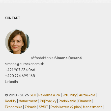
KONTAKT
šéfredaktorka
Simona Česaná
simona@euroekonom.sk
+421 907 234 066
+420 774 699 168
LinkedIn
© 2010 - 2026
SEO
|
Reklama a PR
|
Vrtuľníky
|
Autoškola
|
Reality
|
Manažment
|
Prijímáčky
|
Podnikanie
|
Financie
|
Ekonomika
|
Zdravie
|
SWOT
|
Podnikateľský plán
|
Manažment
|