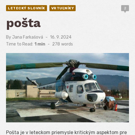
LETECKÝ SLOVNÍK
VRTUĽNÍKY
2
pošta
By
Jana Farkašová
Posted
16. 9. 2024
on
Time to Read:
1 min
-
278
words
Pošta je v leteckom priemysle kritickým aspektom pre