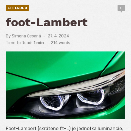
LIETADLO
0
foot-Lambert
By
Simona Česaná
Posted
27. 4. 2024
on
Time to Read:
1 min
-
214
words
Foot-Lambert (skrátene ft-L) je jednotka luminancie,