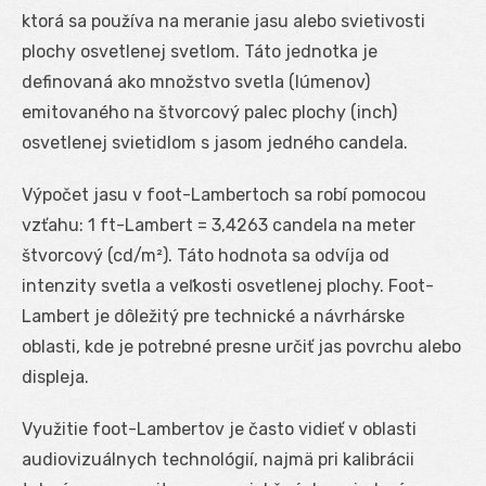
ktorá sa používa na meranie jasu alebo svietivosti
plochy osvetlenej svetlom. Táto jednotka je
definovaná ako množstvo svetla (lúmenov)
emitovaného na štvorcový palec plochy (inch)
osvetlenej svietidlom s jasom jedného candela.
Výpočet jasu v foot-Lambertoch sa robí pomocou
vzťahu: 1 ft-Lambert = 3,4263 candela na meter
štvorcový (cd/m²). Táto hodnota sa odvíja od
intenzity svetla a veľkosti osvetlenej plochy. Foot-
Lambert je dôležitý pre technické a návrhárske
oblasti, kde je potrebné presne určiť jas povrchu alebo
displeja.
Využitie foot-Lambertov je často vidieť v oblasti
audiovizuálnych technológií, najmä pri kalibrácii