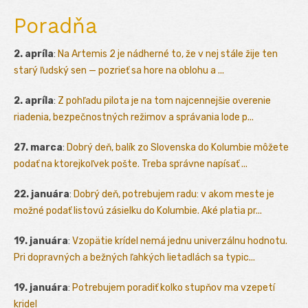
Poradňa
2. apríla
:
Na Artemis 2 je nádherné to, že v nej stále žije ten
starý ľudský sen — pozrieť sa hore na oblohu a ...
2. apríla
:
Z pohľadu pilota je na tom najcennejšie overenie
riadenia, bezpečnostných režimov a správania lode p...
27. marca
:
Dobrý deň, balík zo Slovenska do Kolumbie môžete
podať na ktorejkoľvek pošte. Treba správne napísať ...
22. januára
:
Dobrý deň, potrebujem radu: v akom meste je
možné podať listovú zásielku do Kolumbie. Aké platia pr...
19. januára
:
Vzopätie krídel nemá jednu univerzálnu hodnotu.
Pri dopravných a bežných ľahkých lietadlách sa typic...
19. januára
:
Potrebujem poradiť kolko stupňov ma vzepetí
kridel