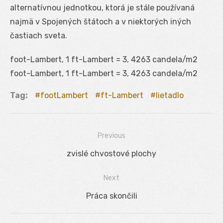
alternatívnou jednotkou, ktorá je stále používaná
najmä v Spojených štátoch a v niektorých iných
častiach sveta.
foot-Lambert, 1 ft-Lambert = 3, 4263 candela/m2
foot-Lambert, 1 ft-Lambert = 3, 4263 candela/m2
Tag:
footLambert
ft-Lambert
lietadlo
Previous
Navigácia
Previous
zvislé chvostové plochy
v
post:
Next
článku
Next
Práca skončili
post: