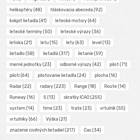
helikoptéry
(48)
hláskovacia abeceda
(92)
kokpit lietadla
(41)
letecké motory
(64)
letecké termíny
(50)
letecké výrazy
(36)
letiska
(21)
letu
(15)
lety
(63)
level
(13)
lietadlo
(58)
lietadlá
(317)
lietanie
(59)
merné jednotky
(23)
odborné výrazy
(42)
pilot
(71)
piloti
(64)
pilotovanie lietadla
(24)
plocha
(16)
Radar
(22)
radary
(223)
Range
(18)
Route
(14)
Runway
(16)
S
(13)
skratky ICAO
(255)
system
(14)
time
(23)
trate
(23)
vrtuľník
(55)
vrtuľníky
(66)
Výška
(21)
značenie civilných lietadiel
(217)
Čas
(34)