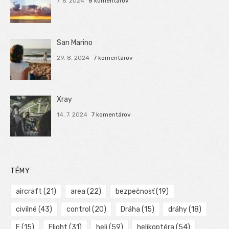
7. 6. 2024
8 komentárov
San Marino
29. 8. 2024
7 komentárov
Xray
14. 7. 2024
7 komentárov
TÉMY
aircraft
(21)
area
(22)
bezpečnosť
(19)
civilné
(43)
control
(20)
Dráha
(15)
dráhy
(18)
F
(15)
Flight
(31)
heli
(59)
helikoptéra
(54)