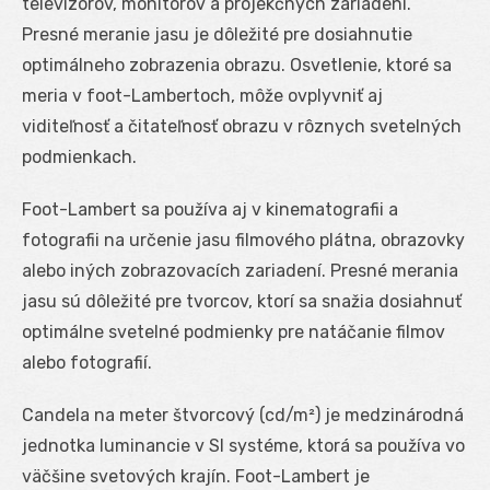
televízorov, monitorov a projekčných zariadení.
Presné meranie jasu je dôležité pre dosiahnutie
optimálneho zobrazenia obrazu. Osvetlenie, ktoré sa
meria v foot-Lambertoch, môže ovplyvniť aj
viditeľnosť a čitateľnosť obrazu v rôznych svetelných
podmienkach.
Foot-Lambert sa používa aj v kinematografii a
fotografii na určenie jasu filmového plátna, obrazovky
alebo iných zobrazovacích zariadení. Presné merania
jasu sú dôležité pre tvorcov, ktorí sa snažia dosiahnuť
optimálne svetelné podmienky pre natáčanie filmov
alebo fotografií.
Candela na meter štvorcový (cd/m²) je medzinárodná
jednotka luminancie v SI systéme, ktorá sa používa vo
väčšine svetových krajín. Foot-Lambert je