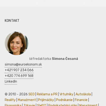
KONTAKT
šéfredaktorka
Simona Česaná
simona@euroekonom.sk
+421 907 234 066
+420 774 699 168
LinkedIn
© 2010 - 2026
SEO
|
Reklama a PR
|
Vrtuľníky
|
Autoškola
|
Reality
|
Manažment
|
Prijímáčky
|
Podnikanie
|
Financie
|
Ekonomika
|
Zdravie
|
SWOT
|
Podnikateľský plán
|
Manažment
|