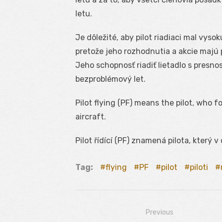
letu.
Je dôležité, aby pilot riadiaci mal vyso
pretože jeho rozhodnutia a akcie majú 
Jeho schopnosť riadiť lietadlo s presn
bezproblémový let.
Pilot flying (PF) means the pilot, who f
aircraft.
Pilot řídící (PF) znamená pilota, který v
Tag:
flying
PF
pilot
piloti
Previous