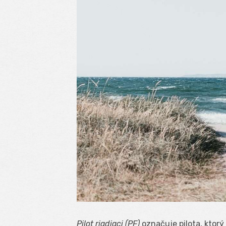
Pilot riadiaci (PF)
označuje pilota, ktorý