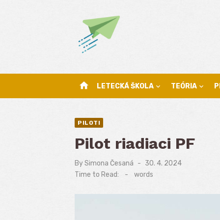
Skip
to
content
home
LETECKÁ ŠKOLA
TEÓRIA
P
PILOTI
Pilot riadiaci PF
By
Simona Česaná
Posted
30. 4. 2024
on
Time to Read:
-
words