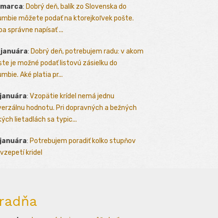
 marca
:
Dobrý deň, balík zo Slovenska do
umbie môžete podať na ktorejkoľvek pošte.
ba správne napísať ...
 januára
:
Dobrý deň, potrebujem radu: v akom
te je možné podať listovú zásielku do
mbie. Aké platia pr...
 januára
:
Vzopätie krídel nemá jednu
verzálnu hodnotu. Pri dopravných a bežných
kých lietadlách sa typic...
 januára
:
Potrebujem poradiť kolko stupňov
vzepetí kridel
radňa