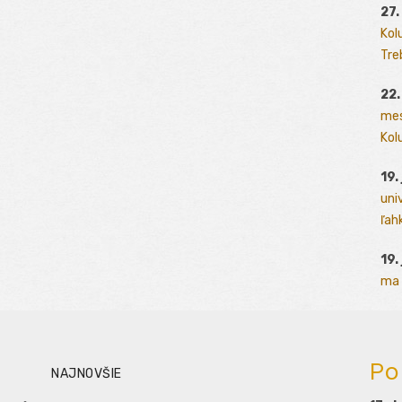
27.
Kol
Tre
22.
mes
Kolu
19.
uni
ľah
19.
ma 
Po
NAJNOVŠIE