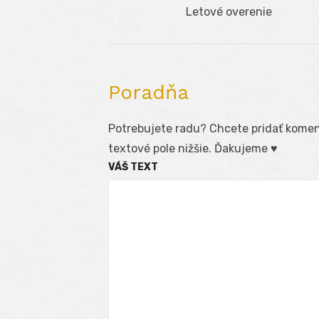
Navigácia
Previous
Letové overenie
v
post:
článku
Poradňa
Potrebujete radu? Chcete pridať koment
textové pole nižšie. Ďakujeme ♥
VÁŠ TEXT