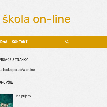
 škola on-line
ADŇA
KONTAKT
VISIACE STRÁNKY
Letecká poradňa online
JNOVŠIE
Iba príjem