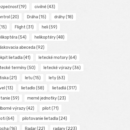
ezpečnosť
(19)
civilné
(43)
ontrol
(20)
Dráha
(15)
dráhy
(18)
(15)
Flight
(31)
heli
(59)
elikoptéra
(54)
helikoptéry
(48)
láskovacia abeceda
(92)
kpit lietadla
(41)
letecké motory
(64)
etecké termíny
(50)
letecké výrazy
(36)
tiska
(21)
letu
(15)
lety
(63)
vel
(13)
lietadlo
(58)
lietadlá
(317)
etanie
(59)
merné jednotky
(23)
dborné výrazy
(42)
pilot
(71)
loti
(64)
pilotovanie lietadla
(24)
locha
(16)
Radar
(22)
radary
(223)