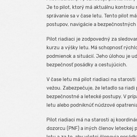
Je to pilot, ktorý má aktuálnu kontrolu
správanie sa v čase letu. Tento pilot m
postupov, navigácie a bezpečnostných
Pilot riadiaci je zodpovedný za sledova
kurzu a výšky letu. Má schopnosť rých
podmienok a situácií. Jeho úlohou je udr
bezpečnosť posádky a cestujúcich.
V čase letu má pilot riadiaci na staro
vežou. Zabezpečuje, že letadlo sa riadi
bezpečnostné a letecké postupy. V prípa
letu alebo podniknúť núdzové opatrenia
Pilot riadiaci má na starosti aj koordin
dozorcu (PNF) a iných členov leteckej
letu a za to, aby všetci členovia posádk