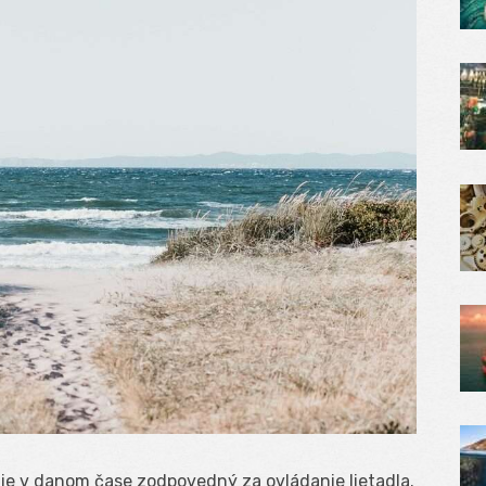
 je v danom čase zodpovedný za ovládanie lietadla.