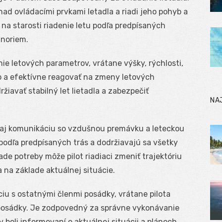
 nad ovládacími prvkami letadla a riadi jeho pohyb a
á na starosti riadenie letu podľa predpísaných
 noriem.
nie letových parametrov, vrátane výšky, rýchlosti,
lo a efektívne reagovať na zmeny letových
žiavať stabilný let lietadla a zabezpečiť
NA
sti aj komunikáciu so vzdušnou premávku a leteckou
 podľa predpísaných trás a dodržiavajú sa všetky
de potreby môže pilot riadiaci zmeniť trajektóriu
 na základe aktuálnej situácie.
áciu s ostatnými členmi posádky, vrátane pilota
 posádky. Je zodpovedný za správne vykonávanie
y boli informovaní o aktuálnej situácii a plánoch