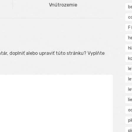
Next
Vnútrozemie
b
post:
c
F
h
h
ár, doplniť alebo upraviť túto stránku? Vyplňte
ko
l
le
le
li
o
pi
p