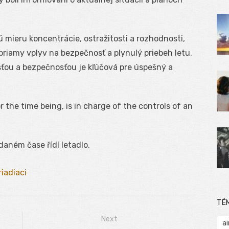
kú mieru koncentrácie, ostražitosti a rozhodnosti,
priamy vplyv na bezpečnosť a plynulý priebeh letu.
osťou a bezpečnosťou je kľúčová pre úspešný a
or the time being, is in charge of the controls of an
 daném čase řídí letadlo.
riadiaci
TÉ
Next
ai