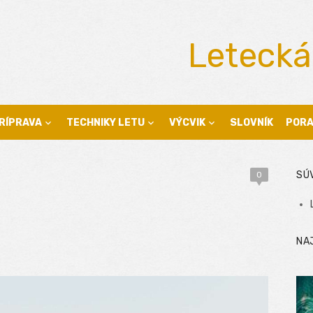
Letecká
RÍPRAVA
TECHNIKY LETU
VÝCVIK
SLOVNÍK
POR
SÚ
0
NA