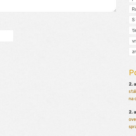
R
S
t
vr
zn
P
2. 
stá
na o
2. 
ove
sprá