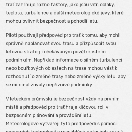
trať zahrnuje různé faktory, jako jsou vítr, oblaky,
teplota, turbulence a další meteorologické jevy, které
mohou ovlivnit bezpečnost a pohodlí letu.
Piloti používají předpověď pro trať k tomu, aby mohli
správně naplánovat svou trasu a přizpůsobit svou
letovou strategii očekávaným povětrnostním
podmínkám. Například informace o silném turbulenci
nebo bouřkových oblastech na trase mohou vést k
rozhodnutí o změně trasy nebo změně výšky letu, aby
se minimalizovaly nepříznivé podmínky.
V leteckém průmyslu je bezpečnost vždy na prvním
místě a předpověď pro trať hraje klíčovou roli v
bezpečném plánování a provádění letu.
Meteorologové vytvářejí tyto předpovědi s pomocí
moderních technologií a rozsáhlých datových zdrojů,