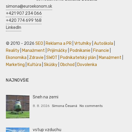
simona@euroekonom.sk
+421 907 234 066
+420 774 699 168
LinkedIn
© 2010 - 2026
SEO
|
Reklama a PR
|
Vrtuľníky
|
Autoškola
|
Reality
|
Manažment
|
Prijímáčky
|
Podnikanie
|
Financie
|
Ekonomika
|
Zdravie
|
SWOT
|
Podnikateľský plán
|
Manažment
|
Marketing
|
Kultúra
|
Skúšky
|
Obchod
|
Dovolenka
NAJNOVŠIE
Sneh na zemi
8. 8. 2026
Simona Česaná
No comments
vstup vzduchu