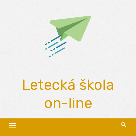
Skip
to
content
Letecká škola
on-line