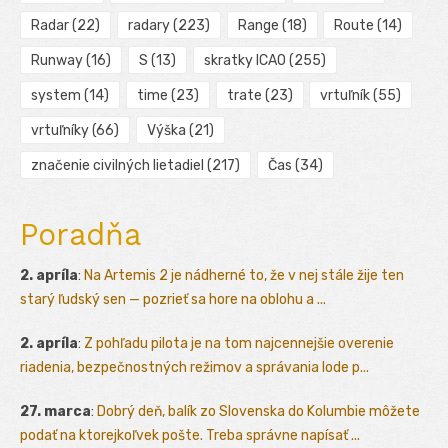
Radar
(22)
radary
(223)
Range
(18)
Route
(14)
Runway
(16)
S
(13)
skratky ICAO
(255)
system
(14)
time
(23)
trate
(23)
vrtuľník
(55)
vrtuľníky
(66)
Výška
(21)
značenie civilných lietadiel
(217)
Čas
(34)
Poradňa
2. apríla
:
Na Artemis 2 je nádherné to, že v nej stále žije ten
starý ľudský sen — pozrieť sa hore na oblohu a ...
2. apríla
:
Z pohľadu pilota je na tom najcennejšie overenie
riadenia, bezpečnostných režimov a správania lode p...
27. marca
:
Dobrý deň, balík zo Slovenska do Kolumbie môžete
podať na ktorejkoľvek pošte. Treba správne napísať ...