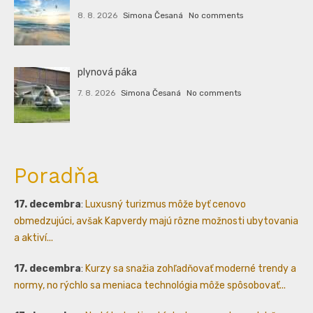
8. 8. 2026
Simona Česaná
No comments
plynová páka
7. 8. 2026
Simona Česaná
No comments
Poradňa
17. decembra
:
Luxusný turizmus môže byť cenovo
obmedzujúci, avšak Kapverdy majú rôzne možnosti ubytovania
a aktiví...
17. decembra
:
Kurzy sa snažia zohľadňovať moderné trendy a
normy, no rýchlo sa meniaca technológia môže spôsobovať...