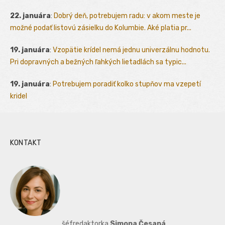
22. januára
:
Dobrý deň, potrebujem radu: v akom meste je
možné podať listovú zásielku do Kolumbie. Aké platia pr...
19. januára
:
Vzopätie krídel nemá jednu univerzálnu hodnotu.
Pri dopravných a bežných ľahkých lietadlách sa typic...
19. januára
:
Potrebujem poradiť kolko stupňov ma vzepetí
kridel
KONTAKT
šéfredaktorka
Simona Česaná