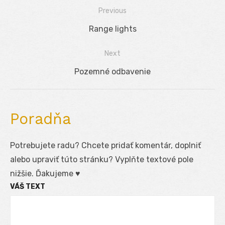
Previous
Navigácia
Previous
Range lights
v
post:
Next
článku
Next
Pozemné odbavenie
post:
Poradňa
Potrebujete radu? Chcete pridať komentár, doplniť
alebo upraviť túto stránku? Vyplňte textové pole
nižšie. Ďakujeme ♥
VÁŠ TEXT