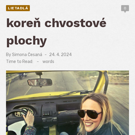
LIETADLÁ
0
koreň chvostové
plochy
By
Simona Česaná
Posted
24. 4. 2024
on
Time to Read:
-
words