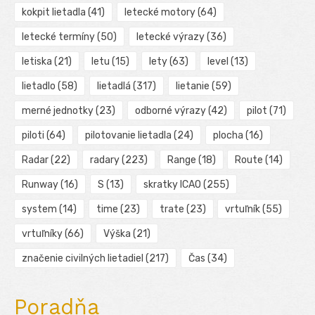
kokpit lietadla
(41)
letecké motory
(64)
letecké termíny
(50)
letecké výrazy
(36)
letiska
(21)
letu
(15)
lety
(63)
level
(13)
lietadlo
(58)
lietadlá
(317)
lietanie
(59)
merné jednotky
(23)
odborné výrazy
(42)
pilot
(71)
piloti
(64)
pilotovanie lietadla
(24)
plocha
(16)
Radar
(22)
radary
(223)
Range
(18)
Route
(14)
Runway
(16)
S
(13)
skratky ICAO
(255)
system
(14)
time
(23)
trate
(23)
vrtuľník
(55)
vrtuľníky
(66)
Výška
(21)
značenie civilných lietadiel
(217)
Čas
(34)
Poradňa