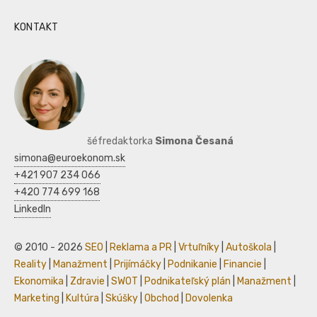
KONTAKT
šéfredaktorka
Simona Česaná
simona@euroekonom.sk
+421 907 234 066
+420 774 699 168
LinkedIn
© 2010 - 2026
SEO
|
Reklama a PR
|
Vrtuľníky
|
Autoškola
|
Reality
|
Manažment
|
Prijímáčky
|
Podnikanie
|
Financie
|
Ekonomika
|
Zdravie
|
SWOT
|
Podnikateľský plán
|
Manažment
|
Marketing
|
Kultúra
|
Skúšky
|
Obchod
|
Dovolenka