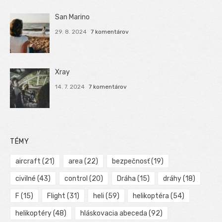
San Marino
29. 8. 2024
7 komentárov
Xray
14. 7. 2024
7 komentárov
TÉMY
aircraft
(21)
area
(22)
bezpečnosť
(19)
civilné
(43)
control
(20)
Dráha
(15)
dráhy
(18)
F
(15)
Flight
(31)
heli
(59)
helikoptéra
(54)
helikoptéry
(48)
hláskovacia abeceda
(92)