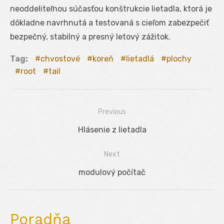
neoddeliteľnou súčasťou konštrukcie lietadla, ktorá je
dôkladne navrhnutá a testovaná s cieľom zabezpečiť
bezpečný, stabilný a presný letový zážitok.
Tag:
chvostové
koreň
lietadlá
plochy
root
tail
Previous
Navigácia
Previous
Hlásenie z lietadla
v
post:
Next
článku
Next
modulový počítač
post:
Poradňa