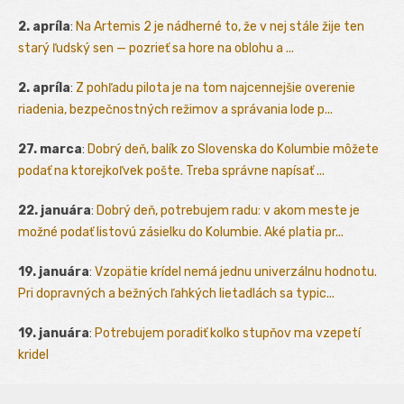
2. apríla
:
Na Artemis 2 je nádherné to, že v nej stále žije ten
starý ľudský sen — pozrieť sa hore na oblohu a ...
2. apríla
:
Z pohľadu pilota je na tom najcennejšie overenie
riadenia, bezpečnostných režimov a správania lode p...
27. marca
:
Dobrý deň, balík zo Slovenska do Kolumbie môžete
podať na ktorejkoľvek pošte. Treba správne napísať ...
22. januára
:
Dobrý deň, potrebujem radu: v akom meste je
možné podať listovú zásielku do Kolumbie. Aké platia pr...
19. januára
:
Vzopätie krídel nemá jednu univerzálnu hodnotu.
Pri dopravných a bežných ľahkých lietadlách sa typic...
19. januára
:
Potrebujem poradiť kolko stupňov ma vzepetí
kridel