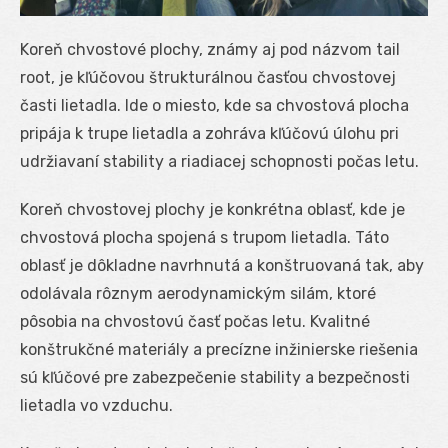
Koreň chvostové plochy, známy aj pod názvom tail
root, je kľúčovou štrukturálnou časťou chvostovej
časti lietadla. Ide o miesto, kde sa chvostová plocha
pripája k trupe lietadla a zohráva kľúčovú úlohu pri
udržiavaní stability a riadiacej schopnosti počas letu.
Koreň chvostovej plochy je konkrétna oblasť, kde je
chvostová plocha spojená s trupom lietadla. Táto
oblasť je dôkladne navrhnutá a konštruovaná tak, aby
odolávala rôznym aerodynamickým silám, ktoré
pôsobia na chvostovú časť počas letu. Kvalitné
konštrukčné materiály a precízne inžinierske riešenia
sú kľúčové pre zabezpečenie stability a bezpečnosti
lietadla vo vzduchu.