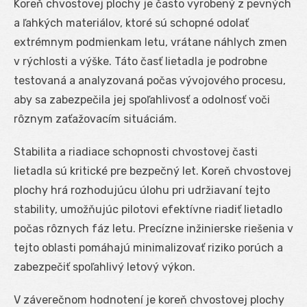
Koreň chvostovej plochy je často vyrobený z pevných
a ľahkých materiálov, ktoré sú schopné odolať
extrémnym podmienkam letu, vrátane náhlych zmen
v rýchlosti a výške. Táto časť lietadla je podrobne
testovaná a analyzovaná počas vývojového procesu,
aby sa zabezpečila jej spoľahlivosť a odolnosť voči
rôznym zaťažovacím situáciám.
Stabilita a riadiace schopnosti chvostovej časti
lietadla sú kritické pre bezpečný let. Koreň chvostovej
plochy hrá rozhodujúcu úlohu pri udržiavaní tejto
stability, umožňujúc pilotovi efektívne riadiť lietadlo
počas rôznych fáz letu. Precízne inžinierske riešenia v
tejto oblasti pomáhajú minimalizovať riziko porúch a
zabezpečiť spoľahlivý letový výkon.
V záverečnom hodnotení je koreň chvostovej plochy