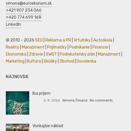
simona@euroekonom.sk
+421 907 234 066
+420 774 699 168
LinkedIn
© 2010 - 2026
SEO
|
Reklama a PR
|
Vrtuľníky
|
Autoškola
|
Reality
|
Manažment
|
Prijímáčky
|
Podnikanie
|
Financie
|
Ekonomika
|
Zdravie
|
SWOT
|
Podnikateľský plán
|
Manažment
|
Marketing
|
Kultúra
|
Skúšky
|
Obchod
|
Dovolenka
NAJNOVŠIE
Iba príjem
6. 8. 2026
Simona Česaná
No comments
Vonkajšie náklad