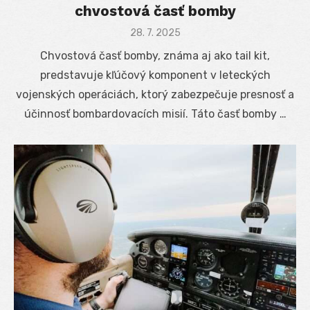
chvostová časť bomby
Posted
28. 7. 2025
on
Chvostová časť bomby, známa aj ako tail kit,
predstavuje kľúčový komponent v leteckých
vojenských operáciách, ktorý zabezpečuje presnosť a
účinnosť bombardovacích misií. Táto časť bomby …