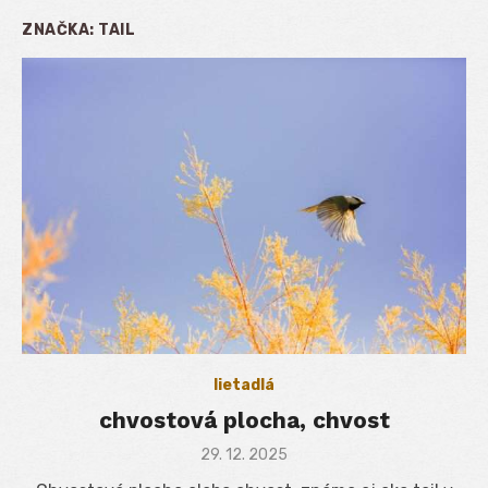
ZNAČKA:
TAIL
lietadlá
chvostová plocha, chvost
Posted
29. 12. 2025
on