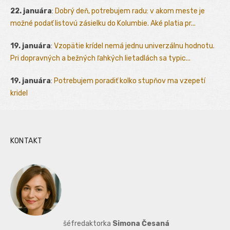
22. januára
:
Dobrý deň, potrebujem radu: v akom meste je
možné podať listovú zásielku do Kolumbie. Aké platia pr...
19. januára
:
Vzopätie krídel nemá jednu univerzálnu hodnotu.
Pri dopravných a bežných ľahkých lietadlách sa typic...
19. januára
:
Potrebujem poradiť kolko stupňov ma vzepetí
kridel
KONTAKT
šéfredaktorka
Simona Česaná