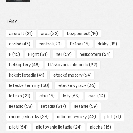
TÉMY
aircraft
(21)
area
(22)
bezpečnosť
(19)
civilné
(43)
control
(20)
Dráha
(15)
dráhy
(18)
F
(15)
Flight
(31)
heli
(59)
helikoptéra
(54)
helikoptéry
(48)
hláskovacia abeceda
(92)
kokpit lietadla
(41)
letecké motory
(64)
letecké termíny
(50)
letecké výrazy
(36)
letiska
(21)
letu
(15)
lety
(63)
level
(13)
lietadlo
(58)
lietadlá
(317)
lietanie
(59)
merné jednotky
(23)
odborné výrazy
(42)
pilot
(71)
piloti
(64)
pilotovanie lietadla
(24)
plocha
(16)