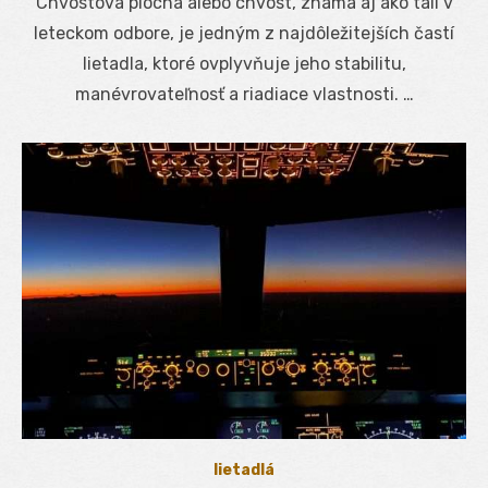
Chvostová plocha alebo chvost, známa aj ako tail v
leteckom odbore, je jedným z najdôležitejších častí
lietadla, ktoré ovplyvňuje jeho stabilitu,
manévrovateľnosť a riadiace vlastnosti. …
lietadlá