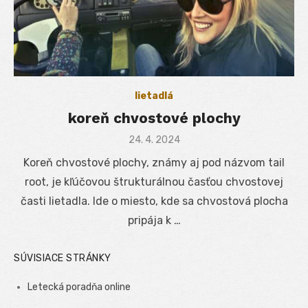
lietadlá
koreň chvostové plochy
Posted
24. 4. 2024
on
Koreň chvostové plochy, známy aj pod názvom tail
root, je kľúčovou štrukturálnou časťou chvostovej
časti lietadla. Ide o miesto, kde sa chvostová plocha
pripája k …
SÚVISIACE STRÁNKY
Letecká poradňa online