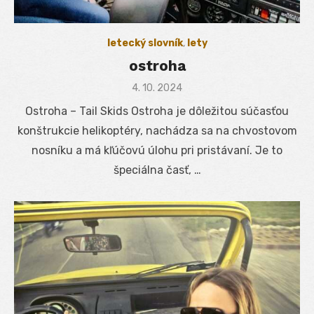
letecký slovník
,
lety
ostroha
Posted
4. 10. 2024
on
Ostroha – Tail Skids Ostroha je dôležitou súčasťou
konštrukcie helikoptéry, nachádza sa na chvostovom
nosníku a má kľúčovú úlohu pri pristávaní. Je to
špeciálna časť, …