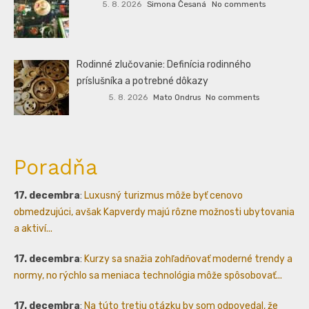
5. 8. 2026
Simona Česaná
No comments
Rodinné zlučovanie: Definícia rodinného
príslušníka a potrebné dôkazy
5. 8. 2026
Mato Ondrus
No comments
Poradňa
17. decembra
:
Luxusný turizmus môže byť cenovo
obmedzujúci, avšak Kapverdy majú rôzne možnosti ubytovania
a aktiví...
17. decembra
:
Kurzy sa snažia zohľadňovať moderné trendy a
normy, no rýchlo sa meniaca technológia môže spôsobovať...
17. decembra
:
Na túto tretiu otázku by som odpovedal, že