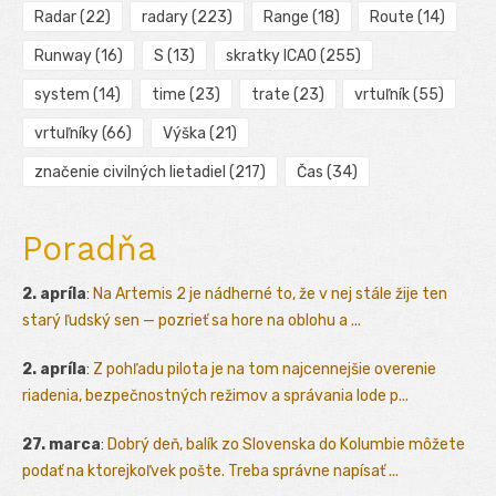
Radar
(22)
radary
(223)
Range
(18)
Route
(14)
Runway
(16)
S
(13)
skratky ICAO
(255)
system
(14)
time
(23)
trate
(23)
vrtuľník
(55)
vrtuľníky
(66)
Výška
(21)
značenie civilných lietadiel
(217)
Čas
(34)
Poradňa
2. apríla
:
Na Artemis 2 je nádherné to, že v nej stále žije ten
starý ľudský sen — pozrieť sa hore na oblohu a ...
2. apríla
:
Z pohľadu pilota je na tom najcennejšie overenie
riadenia, bezpečnostných režimov a správania lode p...
27. marca
:
Dobrý deň, balík zo Slovenska do Kolumbie môžete
podať na ktorejkoľvek pošte. Treba správne napísať ...