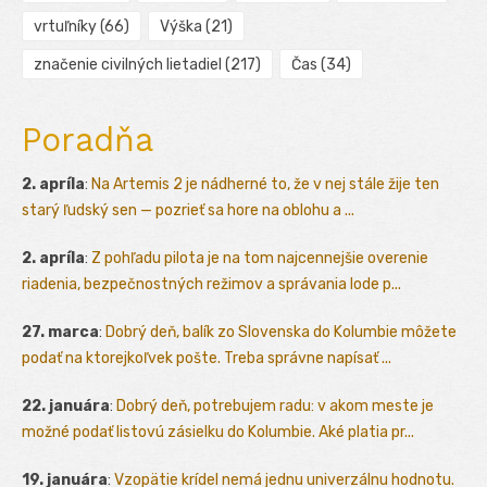
vrtuľníky
(66)
Výška
(21)
značenie civilných lietadiel
(217)
Čas
(34)
Poradňa
2. apríla
:
Na Artemis 2 je nádherné to, že v nej stále žije ten
starý ľudský sen — pozrieť sa hore na oblohu a ...
2. apríla
:
Z pohľadu pilota je na tom najcennejšie overenie
riadenia, bezpečnostných režimov a správania lode p...
27. marca
:
Dobrý deň, balík zo Slovenska do Kolumbie môžete
podať na ktorejkoľvek pošte. Treba správne napísať ...
22. januára
:
Dobrý deň, potrebujem radu: v akom meste je
možné podať listovú zásielku do Kolumbie. Aké platia pr...
19. januára
:
Vzopätie krídel nemá jednu univerzálnu hodnotu.