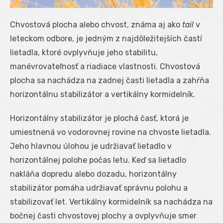
Chvostová plocha alebo chvost, známa aj ako
tail
v
leteckom odbore, je jedným z najdôležitejších častí
lietadla, ktoré ovplyvňuje jeho stabilitu,
manévrovateľnosť a riadiace vlastnosti. Chvostová
plocha sa nachádza na zadnej časti lietadla a zahŕňa
horizontálnu stabilizátor a vertikálny kormidelník.
Horizontálny stabilizátor je plochá časť, ktorá je
umiestnená vo vodorovnej rovine na chvoste lietadla.
Jeho hlavnou úlohou je udržiavať lietadlo v
horizontálnej polohe počas letu. Keď sa lietadlo
nakláňa dopredu alebo dozadu, horizontálny
stabilizátor pomáha udržiavať správnu polohu a
stabilizovať let. Vertikálny kormidelník sa nachádza na
bočnej časti chvostovej plochy a ovplyvňuje smer