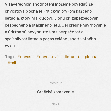
V záverečnom zhodnotení môžeme povedať, že
chvostová plocha je kritickým prvkom každého
lietadla, ktorý hrá kľúčovú úlohu pri zabezpečovaní
bezpečného a stabilného letu. Jej presné navrhovanie
a údržba sú nevyhnutné pre bezpečnosť a
spoľahlivosť lietadla počas celého jeho životného
cyklu.
Tag:
chvost
chvostová
lietadlá
plocha
tail
Previous
Navigácia
Previous
Grafické zobrazenie
v
post:
Next
článku