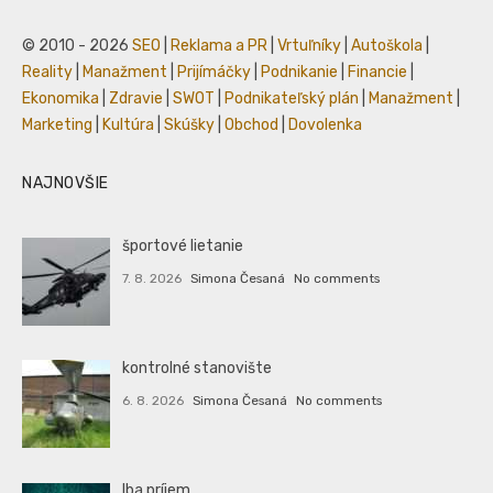
© 2010 - 2026
SEO
|
Reklama a PR
|
Vrtuľníky
|
Autoškola
|
Reality
|
Manažment
|
Prijímáčky
|
Podnikanie
|
Financie
|
Ekonomika
|
Zdravie
|
SWOT
|
Podnikateľský plán
|
Manažment
|
Marketing
|
Kultúra
|
Skúšky
|
Obchod
|
Dovolenka
NAJNOVŠIE
športové lietanie
7. 8. 2026
Simona Česaná
No comments
kontrolné stanovište
6. 8. 2026
Simona Česaná
No comments
Iba príjem