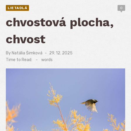
LIETADLÁ
0
chvostová plocha,
chvost
By
Natália Šimková
Posted
29. 12. 2025
on
Time to Read:
-
words