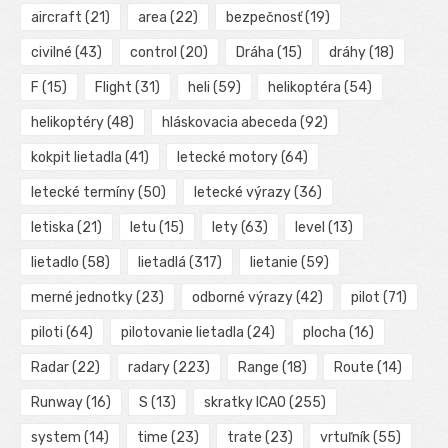
aircraft
(21)
area
(22)
bezpečnosť
(19)
civilné
(43)
control
(20)
Dráha
(15)
dráhy
(18)
F
(15)
Flight
(31)
heli
(59)
helikoptéra
(54)
helikoptéry
(48)
hláskovacia abeceda
(92)
kokpit lietadla
(41)
letecké motory
(64)
letecké termíny
(50)
letecké výrazy
(36)
letiska
(21)
letu
(15)
lety
(63)
level
(13)
lietadlo
(58)
lietadlá
(317)
lietanie
(59)
merné jednotky
(23)
odborné výrazy
(42)
pilot
(71)
piloti
(64)
pilotovanie lietadla
(24)
plocha
(16)
Radar
(22)
radary
(223)
Range
(18)
Route
(14)
Runway
(16)
S
(13)
skratky ICAO
(255)
system
(14)
time
(23)
trate
(23)
vrtuľník
(55)