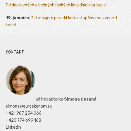
Pri dopravných a bežných ľahkých lietadlách sa typic...
19. januára
:
Potrebujem poradiť kolko stupňov ma vzepetí
kridel
KONTAKT
šéfredaktorka
Simona Česaná
simona@euroekonom.sk
+421 907 234 066
+420 774 699 168
LinkedIn