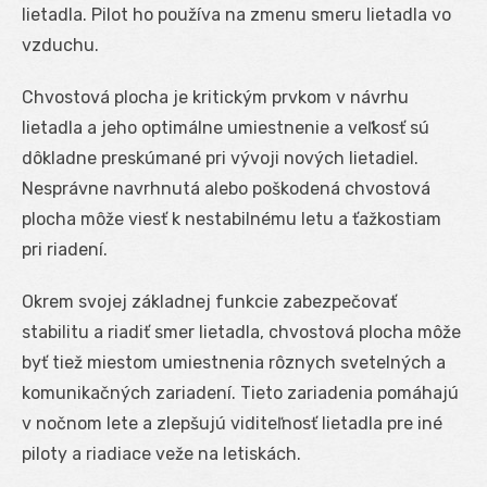
lietadla. Pilot ho používa na zmenu smeru lietadla vo
vzduchu.
Chvostová plocha je kritickým prvkom v návrhu
lietadla a jeho optimálne umiestnenie a veľkosť sú
dôkladne preskúmané pri vývoji nových lietadiel.
Nesprávne navrhnutá alebo poškodená chvostová
plocha môže viesť k nestabilnému letu a ťažkostiam
pri riadení.
Okrem svojej základnej funkcie zabezpečovať
stabilitu a riadiť smer lietadla, chvostová plocha môže
byť tiež miestom umiestnenia rôznych svetelných a
komunikačných zariadení. Tieto zariadenia pomáhajú
v nočnom lete a zlepšujú viditeľnosť lietadla pre iné
piloty a riadiace veže na letiskách.