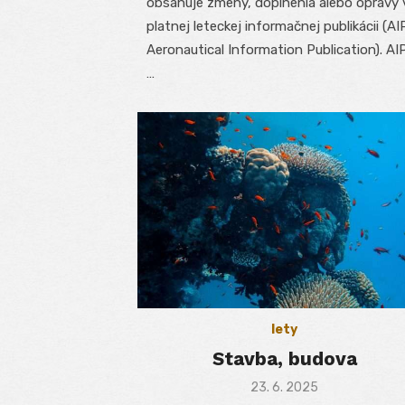
obsahuje zmeny, doplnenia alebo opravy 
platnej leteckej informačnej publikácii (AI
Aeronautical Information Publication). AIP
…
lety
Stavba, budova
Posted
23. 6. 2025
on