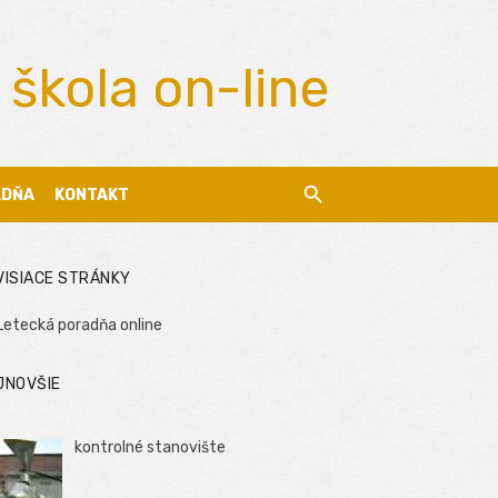
 škola on-line
ADŇA
KONTAKT
VISIACE STRÁNKY
Letecká poradňa online
JNOVŠIE
kontrolné stanovište