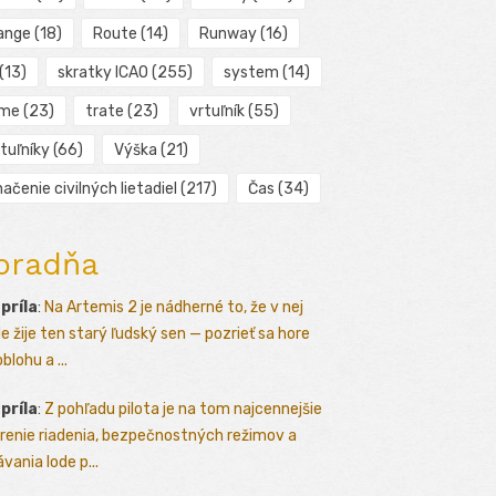
ange
(18)
Route
(14)
Runway
(16)
(13)
skratky ICAO
(255)
system
(14)
ime
(23)
trate
(23)
vrtuľník
(55)
tuľníky
(66)
Výška
(21)
ačenie civilných lietadiel
(217)
Čas
(34)
oradňa
apríla
:
Na Artemis 2 je nádherné to, že v nej
le žije ten starý ľudský sen — pozrieť sa hore
blohu a ...
apríla
:
Z pohľadu pilota je na tom najcennejšie
renie riadenia, bezpečnostných režimov a
vania lode p...