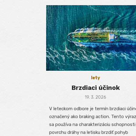
lety
Brzdiaci účinok
Posted
19. 3. 2026
on
V leteckom odbore je termín brzdiaci úči
označený ako braking action. Tento výra
sa používa na charakterizáciu schopnosti
povrchu dráhy na letisku brzdiť pohyb