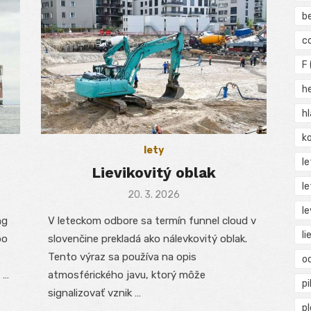
b
c
F
h
h
ko
lety
l
Lievikovitý oblak
le
Posted
20. 3. 2026
on
le
ng
V leteckom odbore sa termín funnel cloud v
li
bo
slovenčine prekladá ako nálevkovitý oblak.
Tento výraz sa používa na opis
o
 …
atmosférického javu, ktorý môže
pi
signalizovať vznik …
p