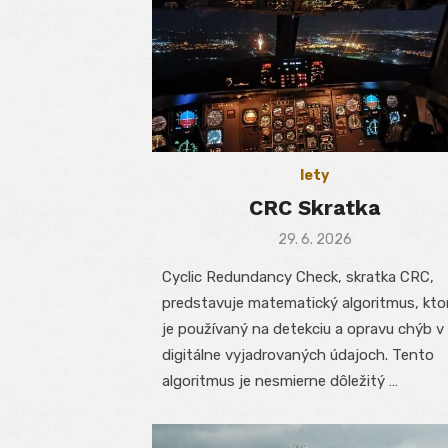
lety
CRC Skratka
Posted
29. 6. 2026
on
Cyclic Redundancy Check, skratka CRC,
predstavuje matematický algoritmus, kto
je používaný na detekciu a opravu chýb v
digitálne vyjadrovaných údajoch. Tento
algoritmus je nesmierne dôležitý …