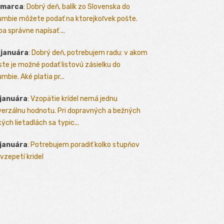
 marca
:
Dobrý deň, balík zo Slovenska do
umbie môžete podať na ktorejkoľvek pošte.
ba správne napísať ...
 januára
:
Dobrý deň, potrebujem radu: v akom
te je možné podať listovú zásielku do
mbie. Aké platia pr...
 januára
:
Vzopätie krídel nemá jednu
verzálnu hodnotu. Pri dopravných a bežných
kých lietadlách sa typic...
 januára
:
Potrebujem poradiť kolko stupňov
vzepetí kridel