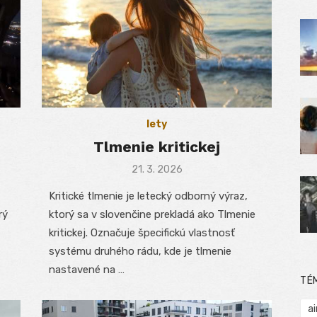
lety
Tlmenie kritickej
Posted
21. 3. 2026
on
Kritické tlmenie je letecký odborný výraz,
rý
ktorý sa v slovenčine prekladá ako Tlmenie
kritickej. Označuje špecifickú vlastnosť
systému druhého rádu, kde je tlmenie
nastavené na …
TÉ
ai