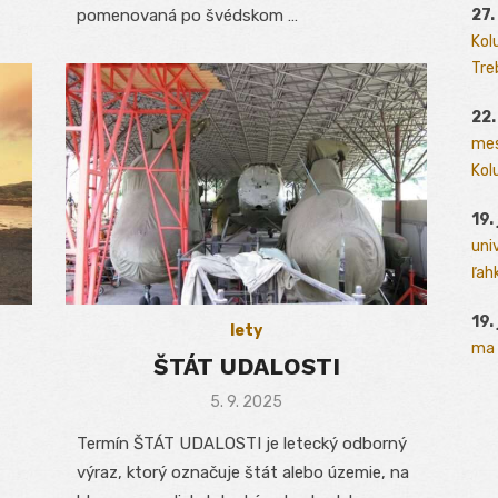
27.
pomenovaná po švédskom …
Kol
Tre
22.
mes
Kolu
19.
uni
ľah
19.
lety
ma 
ŠTÁT UDALOSTI
Posted
5. 9. 2025
on
Termín ŠTÁT UDALOSTI je letecký odborný
výraz, ktorý označuje štát alebo územie, na