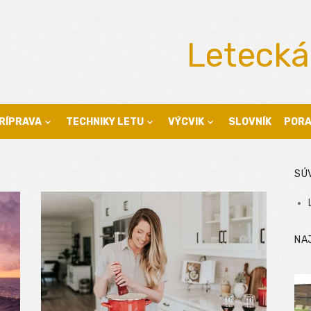
Letecká
RÍPRAVA
TECHNIKY LETU
VÝCVIK
SLOVNÍK
POR
SÚ
NA