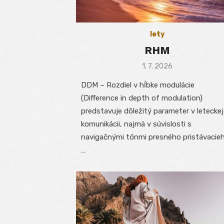
lety
RHM
Posted
1. 7. 2026
on
DDM – Rozdiel v hĺbke modulácie
(Difference in depth of modulation)
predstavuje dôležitý parameter v leteckej
komunikácii, najmä v súvislosti s
navigačnými tónmi presného pristávacie
…