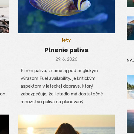
lety
Plnenie paliva
Posted
29. 6. 2026
NA
on
Plnění paliva, známé aj pod anglickým
výrazom Fuel availability, je kritickým
aspektom v leteckej doprave, ktorý
hon
zabezpečuje, že lietadlo má dostatočné
množstvo paliva na plánovaný …