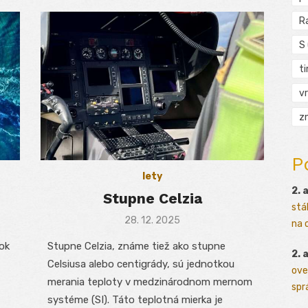
R
S
t
vr
zn
P
lety
2. 
Stupne Celzia
stá
Posted
28. 12. 2025
na o
on
nok
Stupne Celzia, známe tiež ako stupne
2. 
z
Celsiusa alebo centigrády, sú jednotkou
ove
merania teploty v medzinárodnom mernom
sprá
systéme (SI). Táto teplotná mierka je