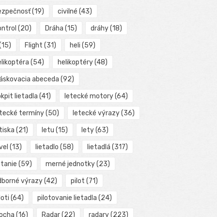
ezpečnosť
(19)
civilné
(43)
ontrol
(20)
Dráha
(15)
dráhy
(18)
(15)
Flight
(31)
heli
(59)
elikoptéra
(54)
helikoptéry
(48)
láskovacia abeceda
(92)
kpit lietadla
(41)
letecké motory
(64)
etecké termíny
(50)
letecké výrazy
(36)
tiska
(21)
letu
(15)
lety
(63)
vel
(13)
lietadlo
(58)
lietadlá
(317)
etanie
(59)
merné jednotky
(23)
dborné výrazy
(42)
pilot
(71)
loti
(64)
pilotovanie lietadla
(24)
locha
(16)
Radar
(22)
radary
(223)