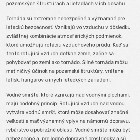
pozemských štruktúrach a lietadlách v ich dosahu.
Tornáda sú extrémne nebezpečné a významné pre
leteckú bezpečnosť. Vznikajú vo vzduchu v dôsledku
zvláštnej kombinácie atmosférických podmienok,
ktoré umožňujú rotáciu vzduchového prúdu. Keď sa
tento rotujúci vzduch dotkne zeme, začne sa
pohybovať po zemi ako tornádo. Silné tornáda môžu
mať ničivý účinok na pozemské štruktúry, vrátane
letísk, hangárov a iných leteckých zariadení.
Vodné smršte, ktoré vznikajú nad vodnými plochami,
majú podobný princíp. Rotujúci vzduch nad vodou
vytvára vodnú smršť, ktorá môže dosahovať značné
veľkosti a mať významný vplyv na námornú dopravu,
rybárstvo a pobrežné oblasti. Vodné smršte môžu byť
nebezpečné aj pre lodné dopravné prostriedky a sú