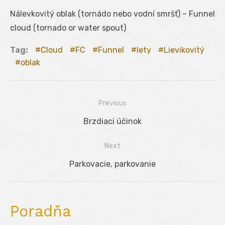
Nálevkovitý oblak (tornádo nebo vodní smršť) – Funnel
cloud (tornado or water spout)
Tag:
Cloud
FC
Funnel
lety
Lievikovitý
oblak
Previous
Navigácia
Previous
Brzdiaci účinok
v
post:
Next
článku
Next
Parkovacie, parkovanie
post:
Poradňa