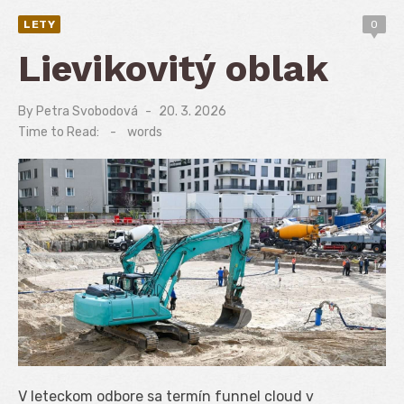
LETY
0
Lievikovitý oblak
By
Petra Svobodová
Posted
20. 3. 2026
on
Time to Read:
-
words
V leteckom odbore sa termín funnel cloud v