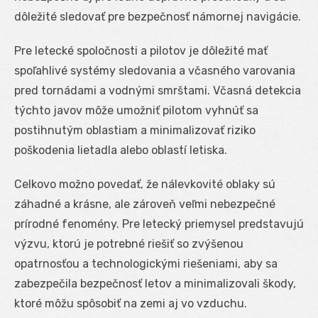
dôležité sledovať pre bezpečnosť námornej navigácie.
Pre letecké spoločnosti a pilotov je dôležité mať
spoľahlivé systémy sledovania a včasného varovania
pred tornádami a vodnými smrštami. Včasná detekcia
týchto javov môže umožniť pilotom vyhnúť sa
postihnutým oblastiam a minimalizovať riziko
poškodenia lietadla alebo oblastí letiska.
Celkovo možno povedať, že nálevkovité oblaky sú
záhadné a krásne, ale zároveň veľmi nebezpečné
prírodné fenomény. Pre letecký priemysel predstavujú
výzvu, ktorú je potrebné riešiť so zvýšenou
opatrnosťou a technologickými riešeniami, aby sa
zabezpečila bezpečnosť letov a minimalizovali škody,
ktoré môžu spôsobiť na zemi aj vo vzduchu.