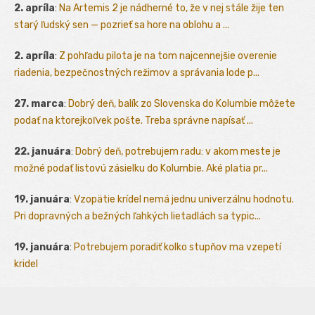
2. apríla
:
Na Artemis 2 je nádherné to, že v nej stále žije ten
starý ľudský sen — pozrieť sa hore na oblohu a ...
2. apríla
:
Z pohľadu pilota je na tom najcennejšie overenie
riadenia, bezpečnostných režimov a správania lode p...
27. marca
:
Dobrý deň, balík zo Slovenska do Kolumbie môžete
podať na ktorejkoľvek pošte. Treba správne napísať ...
22. januára
:
Dobrý deň, potrebujem radu: v akom meste je
možné podať listovú zásielku do Kolumbie. Aké platia pr...
19. januára
:
Vzopätie krídel nemá jednu univerzálnu hodnotu.
Pri dopravných a bežných ľahkých lietadlách sa typic...
19. januára
:
Potrebujem poradiť kolko stupňov ma vzepetí
kridel