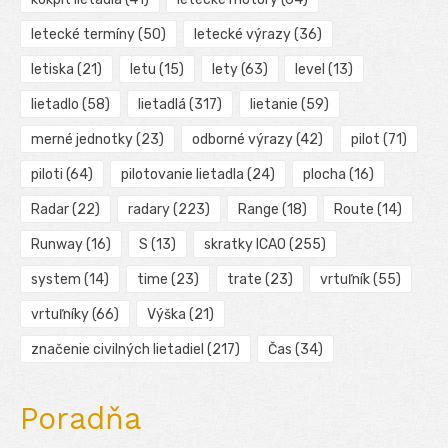
letecké termíny
(50)
letecké výrazy
(36)
letiska
(21)
letu
(15)
lety
(63)
level
(13)
lietadlo
(58)
lietadlá
(317)
lietanie
(59)
merné jednotky
(23)
odborné výrazy
(42)
pilot
(71)
piloti
(64)
pilotovanie lietadla
(24)
plocha
(16)
Radar
(22)
radary
(223)
Range
(18)
Route
(14)
Runway
(16)
S
(13)
skratky ICAO
(255)
system
(14)
time
(23)
trate
(23)
vrtuľník
(55)
vrtuľníky
(66)
Výška
(21)
značenie civilných lietadiel
(217)
Čas
(34)
Poradňa