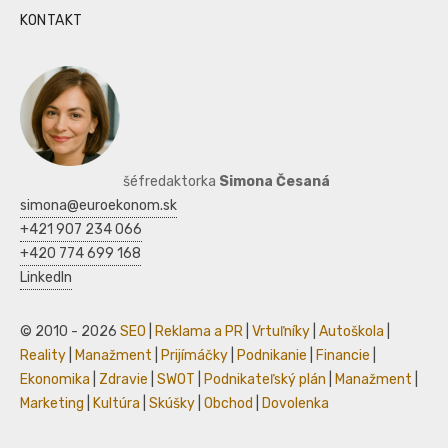
KONTAKT
šéfredaktorka
Simona Česaná
simona@euroekonom.sk
+421 907 234 066
+420 774 699 168
LinkedIn
© 2010 - 2026
SEO
|
Reklama a PR
|
Vrtuľníky
|
Autoškola
|
Reality
|
Manažment
|
Prijímáčky
|
Podnikanie
|
Financie
|
Ekonomika
|
Zdravie
|
SWOT
|
Podnikateľský plán
|
Manažment
|
Marketing
|
Kultúra
|
Skúšky
|
Obchod
|
Dovolenka