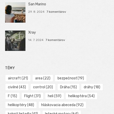
San Marino
29. 8. 2024
7 komentárov
Xray
14. 7. 2024
7 komentárov
TÉMY
aircraft
(21)
area
(22)
bezpečnosť
(19)
civilné
(43)
control
(20)
Dráha
(15)
dráhy
(18)
F
(15)
Flight
(31)
heli
(59)
helikoptéra
(54)
helikoptéry
(48)
hláskovacia abeceda
(92)
kokpit lietadla
(41)
letecké motory
(64)