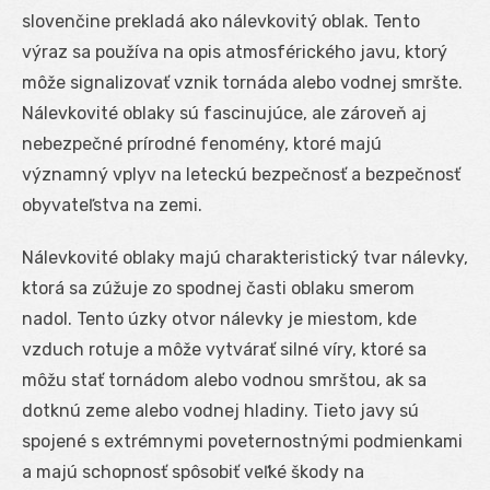
slovenčine prekladá ako nálevkovitý oblak. Tento
výraz sa používa na opis atmosférického javu, ktorý
môže signalizovať vznik tornáda alebo vodnej smršte.
Nálevkovité oblaky sú fascinujúce, ale zároveň aj
nebezpečné prírodné fenomény, ktoré majú
významný vplyv na leteckú bezpečnosť a bezpečnosť
obyvateľstva na zemi.
Nálevkovité oblaky majú charakteristický tvar nálevky,
ktorá sa zúžuje zo spodnej časti oblaku smerom
nadol. Tento úzky otvor nálevky je miestom, kde
vzduch rotuje a môže vytvárať silné víry, ktoré sa
môžu stať tornádom alebo vodnou smrštou, ak sa
dotknú zeme alebo vodnej hladiny. Tieto javy sú
spojené s extrémnymi poveternostnými podmienkami
a majú schopnosť spôsobiť veľké škody na