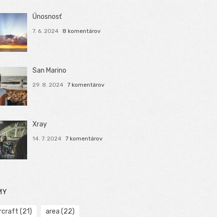
Únosnosť
7. 6. 2024
8 komentárov
San Marino
29. 8. 2024
7 komentárov
Xray
14. 7. 2024
7 komentárov
MY
rcraft
(21)
area
(22)