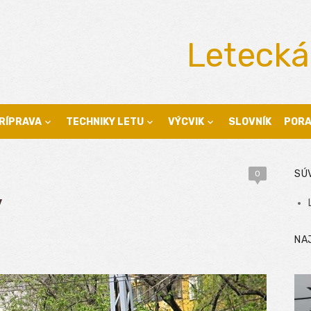
Letecká
RÍPRAVA
TECHNIKY LETU
VÝCVIK
SLOVNÍK
POR
SÚ
0
y
NA