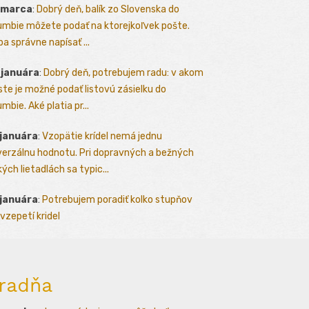
 marca
:
Dobrý deň, balík zo Slovenska do
umbie môžete podať na ktorejkoľvek pošte.
ba správne napísať ...
 januára
:
Dobrý deň, potrebujem radu: v akom
te je možné podať listovú zásielku do
mbie. Aké platia pr...
 januára
:
Vzopätie krídel nemá jednu
verzálnu hodnotu. Pri dopravných a bežných
kých lietadlách sa typic...
 januára
:
Potrebujem poradiť kolko stupňov
vzepetí kridel
radňa