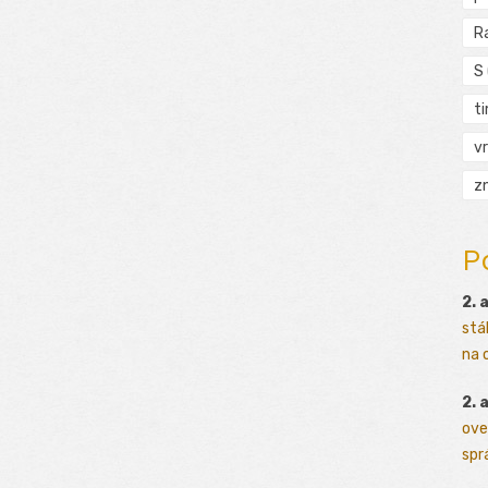
R
S
t
vr
zn
P
2. 
stá
na o
2. 
ove
sprá