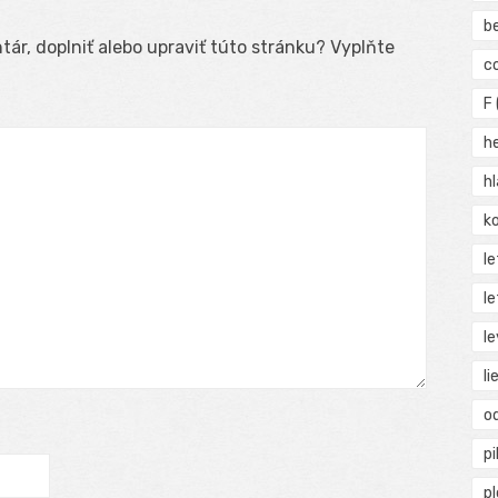
b
ár, doplniť alebo upraviť túto stránku? Vyplňte
c
F
h
h
ko
l
le
le
li
o
pi
p