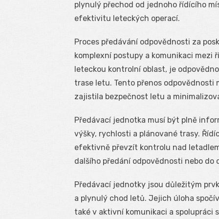
plynulý přechod od jednoho řídícího mís
efektivitu leteckých operací.
Proces předávání odpovědnosti za posk
komplexní postupy a komunikaci mezi ří
leteckou kontrolní oblast, je odpovědnos
trase letu. Tento přenos odpovědnosti 
zajistila bezpečnost letu a minimalizo
Předávací jednotka musí být plně inform
výšky, rychlosti a plánované trasy. Říd
efektivně převzít kontrolu nad letadle
dalšího předání odpovědnosti nebo do d
Předávací jednotky jsou důležitým prv
a plynulý chod letů. Jejich úloha spoč
také v aktivní komunikaci a spolupráci s