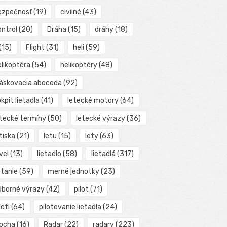
ezpečnosť
(19)
civilné
(43)
ontrol
(20)
Dráha
(15)
dráhy
(18)
(15)
Flight
(31)
heli
(59)
elikoptéra
(54)
helikoptéry
(48)
láskovacia abeceda
(92)
kpit lietadla
(41)
letecké motory
(64)
etecké termíny
(50)
letecké výrazy
(36)
tiska
(21)
letu
(15)
lety
(63)
vel
(13)
lietadlo
(58)
lietadlá
(317)
etanie
(59)
merné jednotky
(23)
dborné výrazy
(42)
pilot
(71)
loti
(64)
pilotovanie lietadla
(24)
locha
(16)
Radar
(22)
radary
(223)