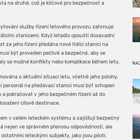
ta na druhé, což je klíčové pro bezpečnost a
ytování služby řízení letového provozu zahrnuje
dícími stanicemi. Když letadlo opouští dosavadní
t za jeho řízení předána nové řídící stanici na
musí být proveden pečlivě a bezpečně, aby se
valy se možné konflikty nebo komplikace během letu.
NA
ována o aktuální situaci letu, včetně jeho polohy,
ící personál na předávací stanici musí být schopen
m a pokračovat v jeho bezpečném řízení až do
osažení cílové destinace.
kem v celém leteckém systému a zajišťují bezpečný
ívá nejen ve správném přenosu odpovědnosti, ale
 ostatními leteckými subjekty, jako jsou piloti,