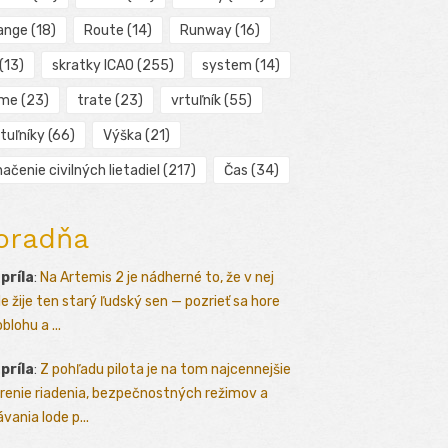
ange
(18)
Route
(14)
Runway
(16)
(13)
skratky ICAO
(255)
system
(14)
ime
(23)
trate
(23)
vrtuľník
(55)
tuľníky
(66)
Výška
(21)
ačenie civilných lietadiel
(217)
Čas
(34)
oradňa
apríla
:
Na Artemis 2 je nádherné to, že v nej
le žije ten starý ľudský sen — pozrieť sa hore
blohu a ...
apríla
:
Z pohľadu pilota je na tom najcennejšie
renie riadenia, bezpečnostných režimov a
vania lode p...