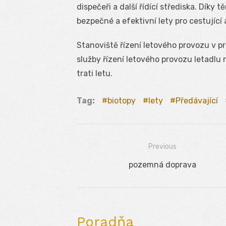
dispečeři a další řídící střediska. Dík
bezpečné a efektivní lety pro cestující
Stanoviště řízení letového provozu v 
služby řízení letového provozu letadlu 
trati letu.
Tag:
biotopy
lety
Předávající
Previous
Navigácia
Previous
pozemná doprava
v
post:
článku
Poradňa