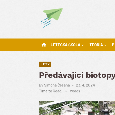
Skip
to
content
home
LETECKÁ ŠKOLA
TEÓRIA
P
LETY
Předávající biotop
By
Simona Česaná
Posted
23. 4. 2024
on
Time to Read:
-
words