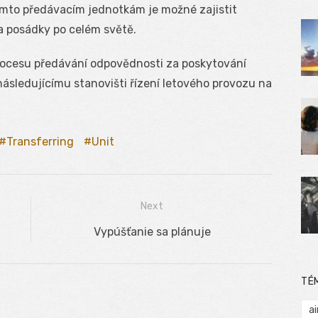
y těmto předávacím jednotkám je možné zajistit
 a posádky po celém světě.
procesu předávání odpovědnosti za poskytování
následujícímu stanovišti řízení letového provozu na
Transferring
Unit
Next
Next
Vypúšťanie sa plánuje
post:
TÉ
ai