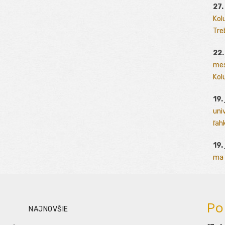
27.
Kol
Tre
22.
mes
Kolu
19.
uni
ľah
19.
ma 
Po
NAJNOVŠIE