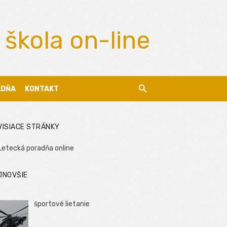
 škola on-line
ADŇA
KONTAKT
VISIACE STRÁNKY
Letecká poradňa online
JNOVŠIE
športové lietanie