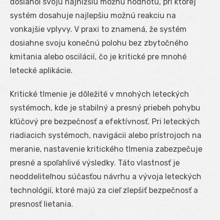
dosiahol svoju najnižšiu možnú hodnotu, pri ktorej
systém dosahuje najlepšiu možnú reakciu na
vonkajšie vplyvy. V praxi to znamená, že systém
dosiahne svoju konečnú polohu bez zbytočného
kmitania alebo oscilácií, čo je kritické pre mnohé
letecké aplikácie.
Kritické tlmenie je dôležité v mnohých leteckých
systémoch, kde je stabilný a presný priebeh pohybu
kľúčový pre bezpečnosť a efektívnosť. Pri leteckých
riadiacich systémoch, navigácii alebo prístrojoch na
meranie, nastavenie kritického tlmenia zabezpečuje
presné a spoľahlivé výsledky. Táto vlastnosť je
neoddeliteľnou súčasťou návrhu a vývoja leteckých
technológií, ktoré majú za cieľ zlepšiť bezpečnosť a
presnosť lietania.