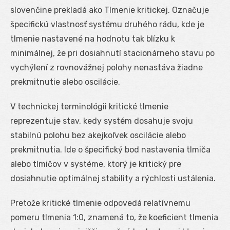
slovenčine prekladá ako Tlmenie kritickej. Označuje
špecifickú vlastnosť systému druhého rádu, kde je
tlmenie nastavené na hodnotu tak blízku k
minimálnej, že pri dosiahnutí stacionárneho stavu po
vychýlení z rovnovážnej polohy nenastáva žiadne
prekmitnutie alebo oscilácie.
V technickej terminológii kritické tlmenie
reprezentuje stav, kedy systém dosahuje svoju
stabilnú polohu bez akejkoľvek oscilácie alebo
prekmitnutia. Ide o špecifický bod nastavenia tlmiča
alebo tlmičov v systéme, ktorý je kritický pre
dosiahnutie optimálnej stability a rýchlosti ustálenia.
Pretože kritické tlmenie odpovedá relatívnemu
pomeru tlmenia 1:0, znamená to, že koeficient tlmenia