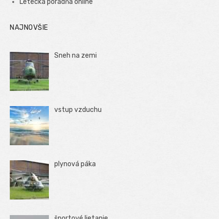
Letecká poradňa online
NAJNOVŠIE
Sneh na zemi
vstup vzduchu
plynová páka
športové lietanie