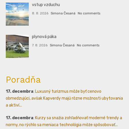
vstup vzduchu
8. 8. 2026
Simona Česaná
No comments
plynová páka
7. 8. 2026
Simona Česaná
No comments
Poradňa
17. decembra
:
Luxusný turizmus môže byť cenovo
obmedzujúci, avšak Kapverdy majú rôzne možnosti ubytovania
a aktiví...
17. decembra
:
Kurzy sa snažia zohľadňovať moderné trendy a
normy, no rýchlo sa meniaca technológia môže spôsobovať...