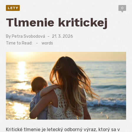
LETY
0
Tlmenie kritickej
By
Petra Svobodová
Posted
21. 3. 2026
on
Time to Read:
-
words
Kritické tlmenie je letecký odborný výraz, ktorý sa v