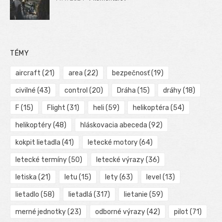
TÉMY
aircraft
(21)
area
(22)
bezpečnosť
(19)
civilné
(43)
control
(20)
Dráha
(15)
dráhy
(18)
F
(15)
Flight
(31)
heli
(59)
helikoptéra
(54)
helikoptéry
(48)
hláskovacia abeceda
(92)
kokpit lietadla
(41)
letecké motory
(64)
letecké termíny
(50)
letecké výrazy
(36)
letiska
(21)
letu
(15)
lety
(63)
level
(13)
lietadlo
(58)
lietadlá
(317)
lietanie
(59)
merné jednotky
(23)
odborné výrazy
(42)
pilot
(71)