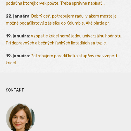
podať na ktorejkoľvek pošte. Treba správne napísať ...
22. januára
:
Dobrý deň, potrebujem radu: v akom meste je
možné podať listovú zásielku do Kolumbie. Aké platia pr...
19. januára
:
Vzopätie krídel nemá jednu univerzálnu hodnotu.
Pri dopravných a bežných ľahkých lietadlách sa typic...
19. januára
:
Potrebujem poradiť kolko stupňov ma vzepetí
kridel
KONTAKT