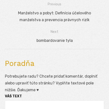
Previous
Navigácia
Previous
Manželstvo a pobyt: Definícia účelového
v
post:
manželstva a prevencia právnych rizík
článku
Next
Next
bombardovanie tyla
post:
Poradňa
Potrebujete radu? Chcete pridať komentár, doplniť
alebo upraviť túto stránku? Vyplňte textové pole
nižšie. Ďakujeme ♥
VÁŠ TEXT