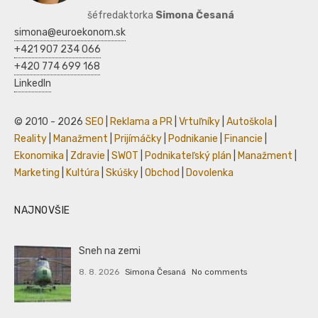
šéfredaktorka
Simona Česaná
simona@euroekonom.sk
+421 907 234 066
+420 774 699 168
LinkedIn
© 2010 - 2026
SEO
|
Reklama a PR
|
Vrtuľníky
|
Autoškola
|
Reality
|
Manažment
|
Prijímáčky
|
Podnikanie
|
Financie
|
Ekonomika
|
Zdravie
|
SWOT
|
Podnikateľský plán
|
Manažment
|
Marketing
|
Kultúra
|
Skúšky
|
Obchod
|
Dovolenka
NAJNOVŠIE
Sneh na zemi
8. 8. 2026
Simona Česaná
No comments