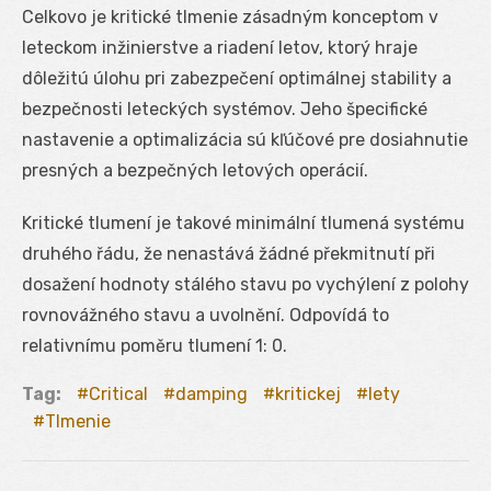
Celkovo je kritické tlmenie zásadným konceptom v
leteckom inžinierstve a riadení letov, ktorý hraje
dôležitú úlohu pri zabezpečení optimálnej stability a
bezpečnosti leteckých systémov. Jeho špecifické
nastavenie a optimalizácia sú kľúčové pre dosiahnutie
presných a bezpečných letových operácií.
Kritické tlumení je takové minimální tlumená systému
druhého řádu, že nenastává žádné překmitnutí při
dosažení hodnoty stálého stavu po vychýlení z polohy
rovnovážného stavu a uvolnění. Odpovídá to
relativnímu poměru tlumení 1: 0.
Tag:
Critical
damping
kritickej
lety
Tlmenie