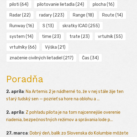
piloti
(64)
pilotovanie lietadla
(24)
plocha
(16)
Radar
(22)
radary
(223)
Range
(18)
Route
(14)
Runway
(16)
S
(13)
skratky ICAO
(255)
system
(14)
time
(23)
trate
(23)
vrtuľník
(55)
vrtuľníky
(66)
Výška
(21)
značenie civilných lietadiel
(217)
Čas
(34)
Poradňa
2. apríla
:
Na Artemis 2 je nádherné to, že v nej stále žije ten
starý ľudský sen — pozrieť sa hore na oblohu a ...
2. apríla
:
Z pohľadu pilota je na tom najcennejšie overenie
riadenia, bezpečnostných režimov a správania lode p...
27. marca
:
Dobrý deň, balík zo Slovenska do Kolumbie môžete