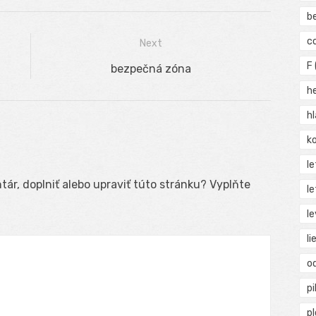
b
c
Next
F
Next
bezpečná zóna
post:
h
h
ko
l
ár, doplniť alebo upraviť túto stránku? Vyplňte
le
le
li
o
pi
p