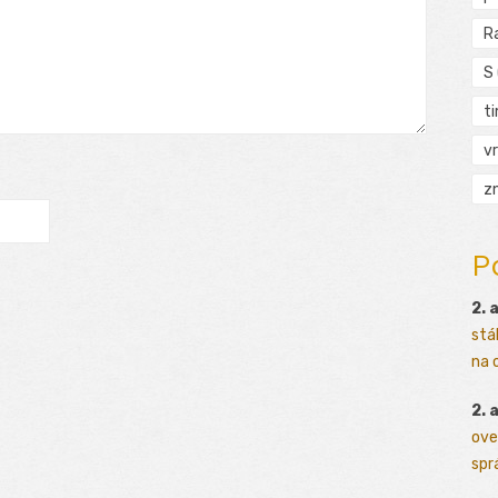
R
S
t
vr
zn
P
2. 
stá
na o
2. 
ove
sprá