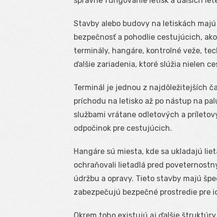
správne fungovanie letísk a ďalších let
Stavby alebo budovy na letiskách majú
bezpečnosť a pohodlie cestujúcich, ako
terminály, hangáre, kontrolné veže, te
ďalšie zariadenia, ktoré slúžia nielen c
Terminál je jednou z najdôležitejších ča
príchodu na letisko až po nástup na pa
službami vrátane odletových a príletov
odpočinok pre cestujúcich.
Hangáre sú miesta, kde sa ukladajú liet
ochraňovali lietadlá pred poveternost
údržbu a opravy. Tieto stavby majú špec
zabezpečujú bezpečné prostredie pre i
Okrem toho existujú aj ďalšie štruktúry