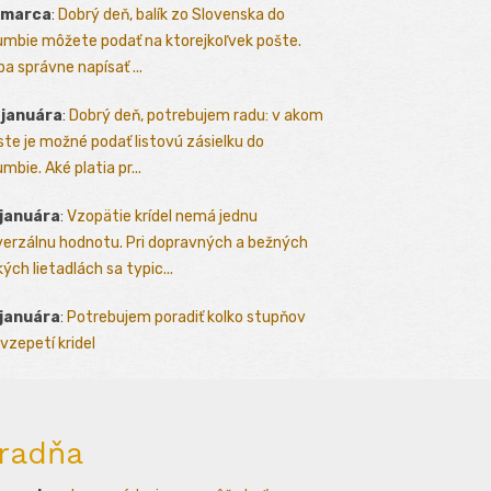
 marca
:
Dobrý deň, balík zo Slovenska do
umbie môžete podať na ktorejkoľvek pošte.
ba správne napísať ...
 januára
:
Dobrý deň, potrebujem radu: v akom
te je možné podať listovú zásielku do
mbie. Aké platia pr...
 januára
:
Vzopätie krídel nemá jednu
verzálnu hodnotu. Pri dopravných a bežných
kých lietadlách sa typic...
 januára
:
Potrebujem poradiť kolko stupňov
vzepetí kridel
radňa