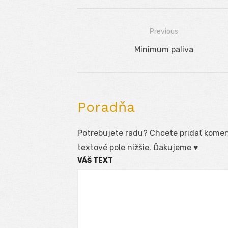
Previous
Navigácia
Previous
Minimum paliva
v
post:
článku
Poradňa
Potrebujete radu? Chcete pridať koment
textové pole nižšie. Ďakujeme ♥
VÁŠ TEXT