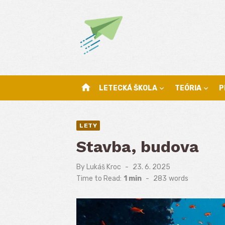
Skip
to
content
home
LETECKÁ ŠKOLA
TEÓRIA
P
LETY
Stavba, budova
By
Lukáš Kroc
Posted
23. 6. 2025
on
Time to Read:
1 min
-
283
words