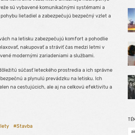
eto veže sú vybavené komunikačnými systémami a
 pohybu lietadiel a zabezpečujú bezpečný vzlet a
vách na letisku zabezpečujú komfort a pohodlie
laxovať, nakupovať a stráviť čas medzi letmi v
bavené modernými zariadeniami a službami.
dôležitú súčasť leteckého prostredia a ich správne
bezpečnú a plynulú prevádzku na letisku. Ich
elen na cestujúcich, ale aj na celkovú efektivitu a
TÉ
lety
Stavba
ai