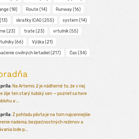
ange
(18)
Route
(14)
Runway
(16)
(13)
skratky ICAO
(255)
system
(14)
ime
(23)
trate
(23)
vrtuľník
(55)
tuľníky
(66)
Výška
(21)
ačenie civilných lietadiel
(217)
Čas
(34)
oradňa
apríla
:
Na Artemis 2 je nádherné to, že v nej
le žije ten starý ľudský sen — pozrieť sa hore
blohu a ...
apríla
:
Z pohľadu pilota je na tom najcennejšie
renie riadenia, bezpečnostných režimov a
vania lode p...