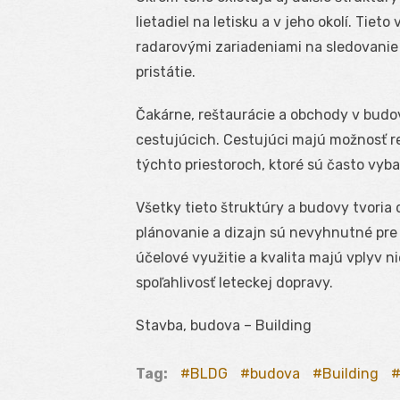
lietadiel na letisku a v jeho okolí. Ti
radarovými zariadeniami na sledovanie
pristátie.
Čakárne, reštaurácie a obchody v budo
cestujúcich. Cestujúci majú možnosť re
týchto priestoroch, ktoré sú často vy
Všetky tieto štruktúry a budovy tvoria 
plánovanie a dizajn sú nevyhnutné pre 
účelové využitie a kvalita majú vplyv ni
spoľahlivosť leteckej dopravy.
Stavba, budova – Building
Tag:
BLDG
budova
Building