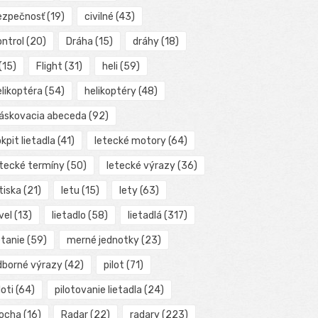
ezpečnosť
(19)
civilné
(43)
ontrol
(20)
Dráha
(15)
dráhy
(18)
(15)
Flight
(31)
heli
(59)
elikoptéra
(54)
helikoptéry
(48)
láskovacia abeceda
(92)
kpit lietadla
(41)
letecké motory
(64)
etecké termíny
(50)
letecké výrazy
(36)
tiska
(21)
letu
(15)
lety
(63)
vel
(13)
lietadlo
(58)
lietadlá
(317)
etanie
(59)
merné jednotky
(23)
dborné výrazy
(42)
pilot
(71)
loti
(64)
pilotovanie lietadla
(24)
locha
(16)
Radar
(22)
radary
(223)