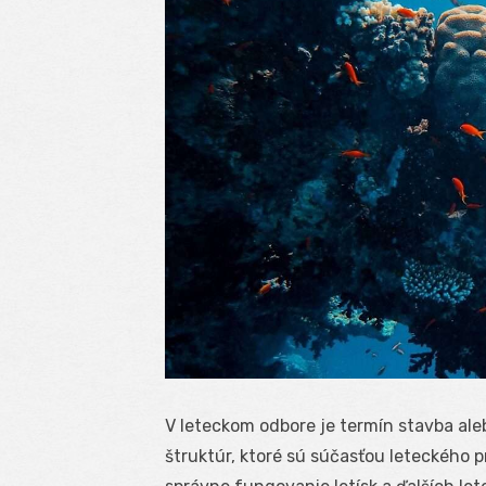
V leteckom odbore je termín stavba al
štruktúr, ktoré sú súčasťou leteckého 