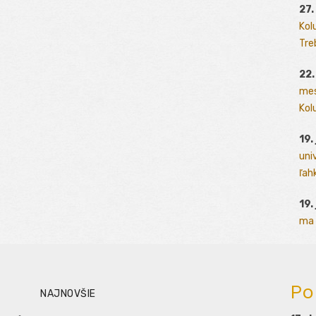
27.
Kol
Tre
22.
mes
Kolu
19.
uni
ľah
19.
ma 
Po
NAJNOVŠIE