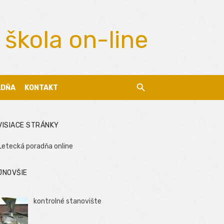
 škola on-line
ADŇA
KONTAKT
VISIACE STRÁNKY
Letecká poradňa online
JNOVŠIE
kontrolné stanovište