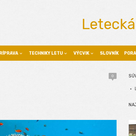
Letecká
RÍPRAVA
TECHNIKY LETU
VÝCVIK
SLOVNÍK
POR
SÚ
0
NA