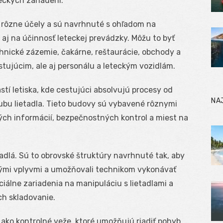
eckých zariadení.
 rôzne účely a sú navrhnuté s ohľadom na
 aj na účinnosť leteckej prevádzky. Môžu to byť
chnické zázemie, čakárne, reštaurácie, obchody a
estujúcim, ale aj personálu a leteckým vozidlám.
stí letiska, kde cestujúci absolvujú procesy od
NA
lubu lietadla. Tieto budovy sú vybavené rôznymi
ých informácií, bezpečnostných kontrol a miest na
adlá. Sú to obrovské štruktúry navrhnuté tak, aby
nými vplyvmi a umožňovali technikom vykonávať
iálne zariadenia na manipuláciu s lietadlami a
ch skladovanie.
 ako kontrolné veže, ktoré umožňujú riadiť pohyb