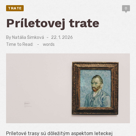
TRATE
0
Príletovej trate
By
Natália Šimková
Posted
22. 1. 2026
on
Time to Read:
-
words
Príletové trasy sú dôležitým aspektom leteckej