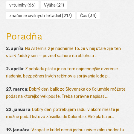
vrtuľníky
(66)
Výška
(21)
značenie civilných lietadiel
(217)
Čas
(34)
Poradňa
2. apríla
:
Na Artemis 2 je nádherné to, že v nej stále žije ten
starý ľudský sen — pozrieť sa hore na oblohu a ...
2. apríla
:
Z pohľadu pilota je na tom najcennejšie overenie
riadenia, bezpečnostných režimov a správania lode p...
27. marca
:
Dobrý deň, balík zo Slovenska do Kolumbie môžete
podať na ktorejkoľvek pošte. Treba správne napísať ...
22. januára
:
Dobrý deň, potrebujem radu: v akom meste je
možné podať listovú zásielku do Kolumbie. Aké platia pr...
19. januára
:
Vzopätie krídel nemá jednu univerzálnu hodnotu.