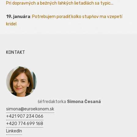
Pri dopravných a bežných ľahkých lietadlách sa typic...
19. januára
:
Potrebujem poradiť kolko stupňov ma vzepetí
kridel
KONTAKT
šéfredaktorka
Simona Česaná
simona@euroekonom.sk
+421 907 234 066
+420 774 699 168
LinkedIn