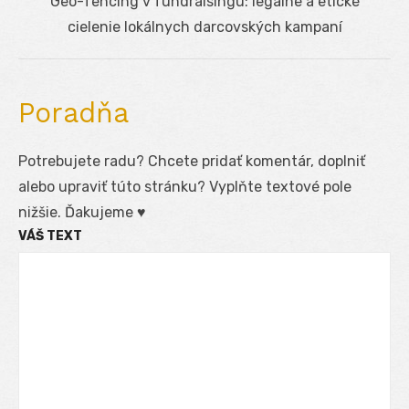
Next
Geo-fencing v fundraisingu: legálne a etické
post:
cielenie lokálnych darcovských kampaní
Poradňa
Potrebujete radu? Chcete pridať komentár, doplniť
alebo upraviť túto stránku? Vyplňte textové pole
nižšie. Ďakujeme ♥
VÁŠ TEXT