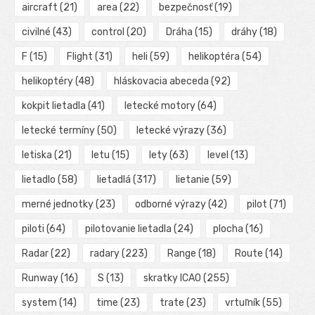
aircraft
(21)
area
(22)
bezpečnosť
(19)
civilné
(43)
control
(20)
Dráha
(15)
dráhy
(18)
F
(15)
Flight
(31)
heli
(59)
helikoptéra
(54)
helikoptéry
(48)
hláskovacia abeceda
(92)
kokpit lietadla
(41)
letecké motory
(64)
letecké termíny
(50)
letecké výrazy
(36)
letiska
(21)
letu
(15)
lety
(63)
level
(13)
lietadlo
(58)
lietadlá
(317)
lietanie
(59)
merné jednotky
(23)
odborné výrazy
(42)
pilot
(71)
piloti
(64)
pilotovanie lietadla
(24)
plocha
(16)
Radar
(22)
radary
(223)
Range
(18)
Route
(14)
Runway
(16)
S
(13)
skratky ICAO
(255)
system
(14)
time
(23)
trate
(23)
vrtuľník
(55)