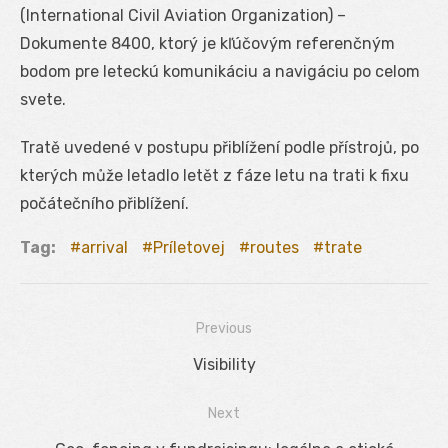
(International Civil Aviation Organization) –
Dokumente 8400, ktorý je kľúčovým referenčným
bodom pre leteckú komunikáciu a navigáciu po celom
svete.
Tratě uvedené v postupu přiblížení podle přístrojů, po
kterých může letadlo letět z fáze letu na trati k fixu
počátečního přiblížení.
Tag:
arrival
Príletovej
routes
trate
Previous
Navigácia
Previous
Visibility
v
post:
Next
článku