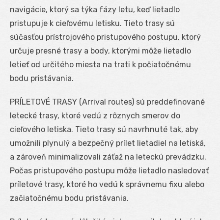
navigácie, ktorý sa týka fázy letu, keď lietadlo
pristupuje k cieľovému letisku. Tieto trasy sú
súčasťou prístrojového pristupového postupu, ktorý
určuje presné trasy a body, ktorými môže lietadlo
letieť od určitého miesta na trati k počiatočnému
bodu pristávania.
PRÍLETOVÉ TRASY (Arrival routes) sú preddefinované
letecké trasy, ktoré vedú z rôznych smerov do
cieľového letiska. Tieto trasy sú navrhnuté tak, aby
umožnili plynulý a bezpečný prílet lietadiel na letiská,
a zároveň minimalizovali záťaž na leteckú prevádzku.
Počas pristupového postupu môže lietadlo nasledovať
príletové trasy, ktoré ho vedú k správnemu fixu alebo
začiatočnému bodu pristávania.