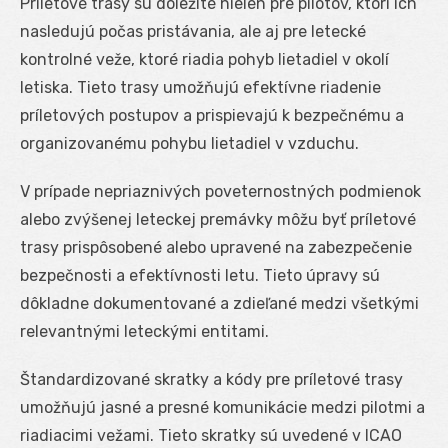
Príletové trasy sú dôležité nielen pre pilotov, ktorí ich
nasledujú počas pristávania, ale aj pre letecké
kontrolné veže, ktoré riadia pohyb lietadiel v okolí
letiska. Tieto trasy umožňujú efektívne riadenie
príletových postupov a prispievajú k bezpečnému a
organizovanému pohybu lietadiel v vzduchu.
V prípade nepriaznivých poveternostných podmienok
alebo zvýšenej leteckej premávky môžu byť príletové
trasy prispôsobené alebo upravené na zabezpečenie
bezpečnosti a efektívnosti letu. Tieto úpravy sú
dôkladne dokumentované a zdieľané medzi všetkými
relevantnými leteckými entitami.
Štandardizované skratky a kódy pre príletové trasy
umožňujú jasné a presné komunikácie medzi pilotmi a
riadiacimi vežami. Tieto skratky sú uvedené v ICAO