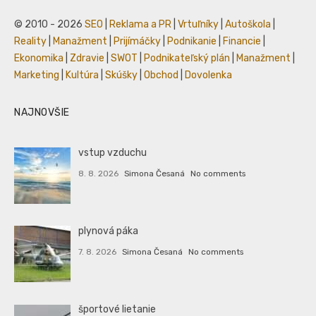
© 2010 - 2026
SEO
|
Reklama a PR
|
Vrtuľníky
|
Autoškola
|
Reality
|
Manažment
|
Prijímáčky
|
Podnikanie
|
Financie
|
Ekonomika
|
Zdravie
|
SWOT
|
Podnikateľský plán
|
Manažment
|
Marketing
|
Kultúra
|
Skúšky
|
Obchod
|
Dovolenka
NAJNOVŠIE
vstup vzduchu
8. 8. 2026
Simona Česaná
No comments
plynová páka
7. 8. 2026
Simona Česaná
No comments
športové lietanie