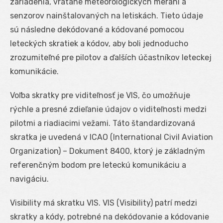
zariadenia, vrátane meteorologických meraní a
senzorov nainštalovaných na letiskách. Tieto údaje
sú následne dekódované a kódované pomocou
leteckých skratiek a kódov, aby boli jednoducho
zrozumiteľné pre pilotov a ďalších účastníkov leteckej
komunikácie.
Voľba skratky pre viditeľnosť je VIS, čo umožňuje
rýchle a presné zdieľanie údajov o viditeľnosti medzi
pilotmi a riadiacimi vežami. Táto štandardizovaná
skratka je uvedená v ICAO (International Civil Aviation
Organization) – Dokument 8400, ktorý je základným
referenčným bodom pre leteckú komunikáciu a
navigáciu.
Visibility má skratku VIS. VIS (Visibility) patrí medzi
skratky a kódy, potrebné na dekódovanie a kódovanie