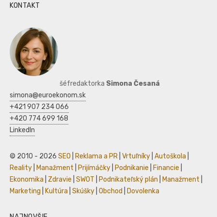
KONTAKT
šéfredaktorka
Simona Česaná
simona@euroekonom.sk
+421 907 234 066
+420 774 699 168
LinkedIn
© 2010 - 2026
SEO
|
Reklama a PR
|
Vrtuľníky
|
Autoškola
|
Reality
|
Manažment
|
Prijímáčky
|
Podnikanie
|
Financie
|
Ekonomika
|
Zdravie
|
SWOT
|
Podnikateľský plán
|
Manažment
|
Marketing
|
Kultúra
|
Skúšky
|
Obchod
|
Dovolenka
NAJNOVŠIE