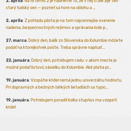
2. apríla
:
Na Artemis 2 je nádherné to, že v nej stále žije ten
starý ľudský sen — pozrieť sa hore na oblohu a ...
2. apríla
:
Z pohľadu pilota je na tom najcennejšie overenie
riadenia, bezpečnostných režimov a správania lode p...
27. marca
:
Dobrý deň, balík zo Slovenska do Kolumbie môžete
podať na ktorejkoľvek pošte. Treba správne napísať ...
22. januára
:
Dobrý deň, potrebujem radu: v akom meste je
možné podať listovú zásielku do Kolumbie. Aké platia pr...
19. januára
:
Vzopätie krídel nemá jednu univerzálnu hodnotu.
Pri dopravných a bežných ľahkých lietadlách sa typic...
19. januára
:
Potrebujem poradiť kolko stupňov ma vzepetí
kridel