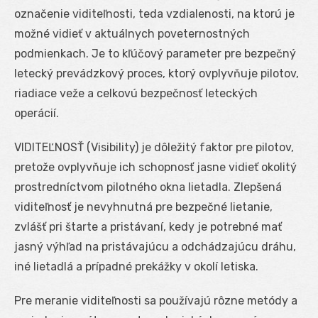
označenie viditeľnosti, teda vzdialenosti, na ktorú je
možné vidieť v aktuálnych poveternostných
podmienkach. Je to kľúčový parameter pre bezpečný
letecký prevádzkový proces, ktorý ovplyvňuje pilotov,
riadiace veže a celkovú bezpečnosť leteckých
operácií.
VIDITEĽNOSŤ (Visibility) je dôležitý faktor pre pilotov,
pretože ovplyvňuje ich schopnosť jasne vidieť okolitý
prostredníctvom pilotného okna lietadla. Zlepšená
viditeľnosť je nevyhnutná pre bezpečné lietanie,
zvlášť pri štarte a pristávaní, kedy je potrebné mať
jasný výhľad na pristávajúcu a odchádzajúcu dráhu,
iné lietadlá a prípadné prekážky v okolí letiska.
Pre meranie viditeľnosti sa používajú rôzne metódy a