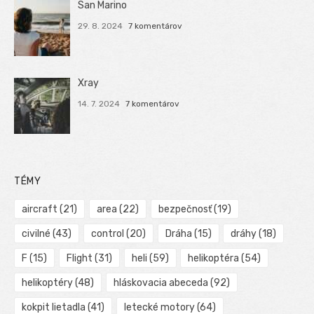
San Marino
29. 8. 2024
7 komentárov
Xray
14. 7. 2024
7 komentárov
TÉMY
aircraft
(21)
area
(22)
bezpečnosť
(19)
civilné
(43)
control
(20)
Dráha
(15)
dráhy
(18)
F
(15)
Flight
(31)
heli
(59)
helikoptéra
(54)
helikoptéry
(48)
hláskovacia abeceda
(92)
kokpit lietadla
(41)
letecké motory
(64)