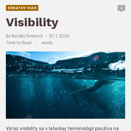
SKRATKY ICAO
0
Visibility
By
Natália Šimková
Posted
21. 1. 2026
on
Time to Read:
-
words
Výraz visibility sa v leteckej terminológii používa na