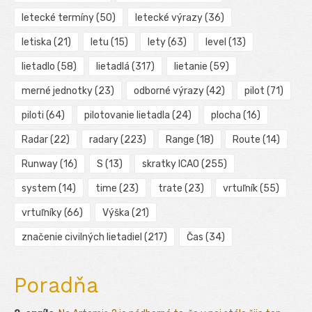
letecké termíny
(50)
letecké výrazy
(36)
letiska
(21)
letu
(15)
lety
(63)
level
(13)
lietadlo
(58)
lietadlá
(317)
lietanie
(59)
merné jednotky
(23)
odborné výrazy
(42)
pilot
(71)
piloti
(64)
pilotovanie lietadla
(24)
plocha
(16)
Radar
(22)
radary
(223)
Range
(18)
Route
(14)
Runway
(16)
S
(13)
skratky ICAO
(255)
system
(14)
time
(23)
trate
(23)
vrtuľník
(55)
vrtuľníky
(66)
Výška
(21)
značenie civilných lietadiel
(217)
Čas
(34)
Poradňa