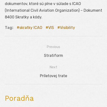
dokumentov, ktoré sú plne v súlade s ICAO
(International Civil Aviation Organization) – Dokument
8400 Skratky a kódy.
Tag:
skratky ICAO
VIS
Visibility
Previous
Navigácia
Previous
Stratiform
v
post:
Next
článku
Next
Príletovej trate
post:
Poradňa