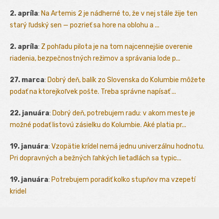
2. apríla
:
Na Artemis 2 je nádherné to, že v nej stále žije ten
starý ľudský sen — pozrieť sa hore na oblohu a ...
2. apríla
:
Z pohľadu pilota je na tom najcennejšie overenie
riadenia, bezpečnostných režimov a správania lode p...
27. marca
:
Dobrý deň, balík zo Slovenska do Kolumbie môžete
podať na ktorejkoľvek pošte. Treba správne napísať ...
22. januára
:
Dobrý deň, potrebujem radu: v akom meste je
možné podať listovú zásielku do Kolumbie. Aké platia pr...
19. januára
:
Vzopätie krídel nemá jednu univerzálnu hodnotu.
Pri dopravných a bežných ľahkých lietadlách sa typic...
19. januára
:
Potrebujem poradiť kolko stupňov ma vzepetí
kridel