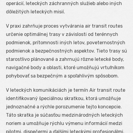
operácií, leteckých záchranných služieb alebo iných
dôležitých leteckých misií.
V praxi zahrňuje proces vytvárania air transit routes
určenie optimálnej trasy v závislosti od terénnych
podmienok, prítomnosti iných letov, poveternostných
podmienok a bezpečnostných aspektov. Tieto trasy sú
starostlivo plánované a zahrnujú rôzne letecké body,
navigačné body a oblasti, ktoré umožňujú vrtuľníkom
pohybovať sa bezpečným a spoľahlivým spôsobom.
V leteckých komunikáciách je termín Air transit route
identifikovaný špeciálnou skratkou, ktorá umožňuje
jednoznačné a rýchle porozumenie tejto koncepcie.
Táto skratka je súčasťou medzinárodných leteckých
noriem a umožňuje rýchlu výmenu informácií medzi
pilotmi, dispečermi a ďalšími leteckými profesionálmi.