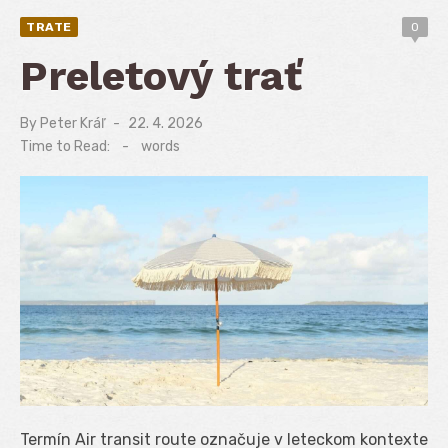
TRATE
0
Preletový trať
By
Peter Kráľ
Posted
22. 4. 2026
on
Time to Read:
-
words
Termín Air transit route označuje v leteckom kontexte