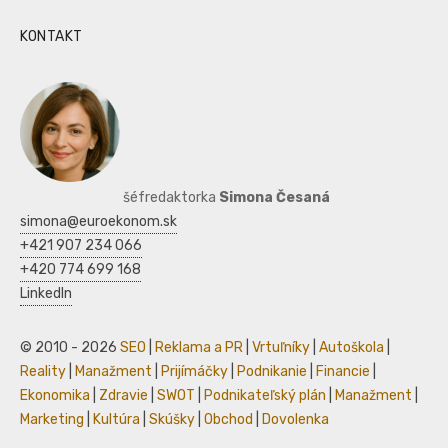
KONTAKT
šéfredaktorka
Simona Česaná
simona@euroekonom.sk
+421 907 234 066
+420 774 699 168
LinkedIn
© 2010 - 2026
SEO
|
Reklama a PR
|
Vrtuľníky
|
Autoškola
|
Reality
|
Manažment
|
Prijímáčky
|
Podnikanie
|
Financie
|
Ekonomika
|
Zdravie
|
SWOT
|
Podnikateľský plán
|
Manažment
|
Marketing
|
Kultúra
|
Skúšky
|
Obchod
|
Dovolenka