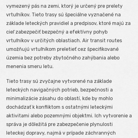
vymezený pás na zemi, ktorý je určený pre prelety
vrtuľníkov. Tieto trasy sú špeciálne vyznačené na
základe leteckých pravidiel a predpisov, ktoré majú za
cieľ zabezpečiť bezpečný a efektívny pohyb
vrtuľníkov v určitých oblastiach. Air transit routes
umožňujú vrtuľníkom preletieť cez špecifikované
územia bez potreby zbytočného zahýbania alebo
menenia smeru letu.
Tieto trasy sú zvyčajne vytvorené na základe
leteckých navigačných potrieb, bezpečnosti a
minimalizácie zásahu do oblastí, kde by mohlo
dochádzať k konfliktom s ostatnými leteckými
aktivitami alebo pozemnými objektmi. Ich vytvorenie a
správa je dôležitá pre zabezpečenie plynulosti
leteckej dopravy, najmä v prípade záchranných