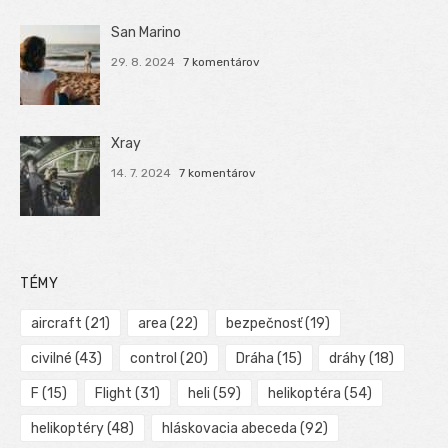
San Marino
29. 8. 2024
7 komentárov
Xray
14. 7. 2024
7 komentárov
TÉMY
aircraft
(21)
area
(22)
bezpečnosť
(19)
civilné
(43)
control
(20)
Dráha
(15)
dráhy
(18)
F
(15)
Flight
(31)
heli
(59)
helikoptéra
(54)
helikoptéry
(48)
hláskovacia abeceda
(92)