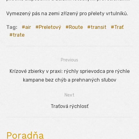
Vymezený pás na zemi zřízený pro přelety vrtulníků.
Tag:
air
Preletový
Route
transit
Trať
trate
Previous
Navigácia
Previous
Krízové zbierky v praxi: rýchly sprievodca pre rýchle
v
post:
kampane bez chýb a prehnaných sľubov
článku
Next
Next
Traťová rýchlosť
post:
Poradňa