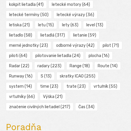
kokpit lietadla
(41)
letecké motory
(64)
letecké termíny
(50)
letecké výrazy
(36)
letiska
(21)
letu
(15)
lety
(63)
level
(13)
lietadlo
(58)
lietadlá
(317)
lietanie
(59)
merné jednotky
(23)
odborné výrazy
(42)
pilot
(71)
piloti
(64)
pilotovanie lietadla
(24)
plocha
(16)
Radar
(22)
radary
(223)
Range
(18)
Route
(14)
Runway
(16)
S
(13)
skratky ICAO
(255)
system
(14)
time
(23)
trate
(23)
vrtuľník
(55)
vrtuľníky
(66)
Výška
(21)
značenie civilných lietadiel
(217)
Čas
(34)
Poradňa