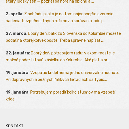
starý ľudský sen — pozrieť sa hore na oblohu a ...
2. apríla
:
Z pohľadu pilota je na tom najcennejšie overenie
riadenia, bezpečnostných režimov a správania lode p...
27. marca
:
Dobrý deň, balík zo Slovenska do Kolumbie môžete
podať na ktorejkoľvek pošte. Treba správne napísať ...
22. januára
:
Dobrý deň, potrebujem radu: v akom meste je
možné podať listovú zásielku do Kolumbie. Aké platia pr...
19. januára
:
Vzopätie krídel nemá jednu univerzálnu hodnotu.
Pri dopravných a bežných ľahkých lietadlách sa typic...
19. januára
:
Potrebujem poradiť kolko stupňov ma vzepetí
kridel
KONTAKT