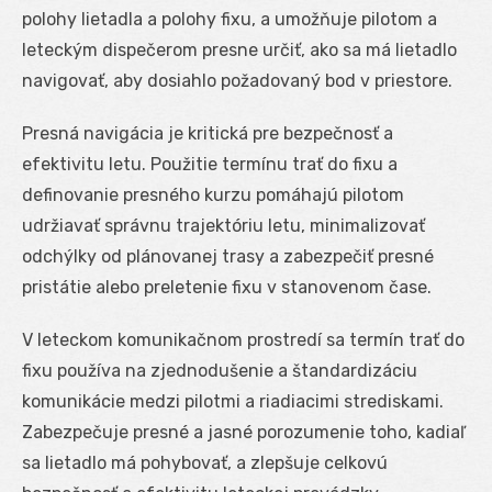
polohy lietadla a polohy fixu, a umožňuje pilotom a
leteckým dispečerom presne určiť, ako sa má lietadlo
navigovať, aby dosiahlo požadovaný bod v priestore.
Presná navigácia je kritická pre bezpečnosť a
efektivitu letu. Použitie termínu trať do fixu a
definovanie presného kurzu pomáhajú pilotom
udržiavať správnu trajektóriu letu, minimalizovať
odchýlky od plánovanej trasy a zabezpečiť presné
pristátie alebo preletenie fixu v stanovenom čase.
V leteckom komunikačnom prostredí sa termín trať do
fixu používa na zjednodušenie a štandardizáciu
komunikácie medzi pilotmi a riadiacimi strediskami.
Zabezpečuje presné a jasné porozumenie toho, kadiaľ
sa lietadlo má pohybovať, a zlepšuje celkovú