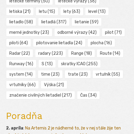
letecké termíny
(50)
letecké výrazy
(36)
letiska
(21)
letu
(15)
lety
(63)
level
(13)
lietadlo
(58)
lietadlá
(317)
lietanie
(59)
merné jednotky
(23)
odborné výrazy
(42)
pilot
(71)
piloti
(64)
pilotovanie lietadla
(24)
plocha
(16)
Radar
(22)
radary
(223)
Range
(18)
Route
(14)
Runway
(16)
S
(13)
skratky ICAO
(255)
system
(14)
time
(23)
trate
(23)
vrtuľník
(55)
vrtuľníky
(66)
Výška
(21)
značenie civilných lietadiel
(217)
Čas
(34)
Poradňa
2. apríla
:
Na Artemis 2 je nádherné to, že v nej stále žije ten