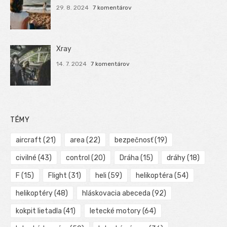
29. 8. 2024
7 komentárov
Xray
14. 7. 2024
7 komentárov
TÉMY
aircraft
(21)
area
(22)
bezpečnosť
(19)
civilné
(43)
control
(20)
Dráha
(15)
dráhy
(18)
F
(15)
Flight
(31)
heli
(59)
helikoptéra
(54)
helikoptéry
(48)
hláskovacia abeceda
(92)
kokpit lietadla
(41)
letecké motory
(64)