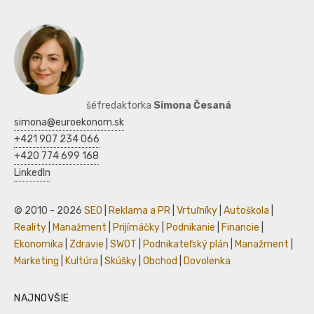
šéfredaktorka
Simona Česaná
simona@euroekonom.sk
+421 907 234 066
+420 774 699 168
LinkedIn
© 2010 - 2026
SEO
|
Reklama a PR
|
Vrtuľníky
|
Autoškola
|
Reality
|
Manažment
|
Prijímáčky
|
Podnikanie
|
Financie
|
Ekonomika
|
Zdravie
|
SWOT
|
Podnikateľský plán
|
Manažment
|
Marketing
|
Kultúra
|
Skúšky
|
Obchod
|
Dovolenka
NAJNOVŠIE