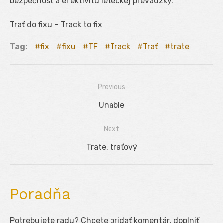
bezpečnosť a efektivitu leteckej prevádzky.
Trať do fixu – Track to fix
Tag:
fix
fixu
TF
Track
Trať
trate
Previous
Navigácia
Previous
Unable
v
post:
Next
článku
Next
Trate, traťový
post:
Poradňa
Potrebujete radu? Chcete pridať komentár, doplniť