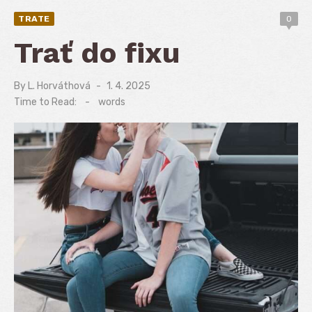
TRATE
0
Trať do fixu
By
L. Horváthová
Posted
1. 4. 2025
on
Time to Read:
-
words