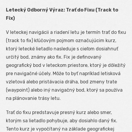
Letecký Odborný Výraz: Trať do Fixu (Track to
Fix)
V leteckej navigácii a riadení letu je termín trať do fixu
(track to fix) kľúčovým pojmom označujúcim kurz,
ktorý letecké lietadlo nasleduje s cieľom dosiahnuť
určitý bod, známy ako fix. Fix je definovaný
geografický bod v leteckom priestore, ktorý je dôležitý
pre navigačné účely. Môže to byť napríklad letisková
vzletová alebo pristávacia dráha, bod zmeny trate
(waypoint) alebo iný navigačný bod, ktorý sa používa
na plánovanie trásy letu.
Trať do fixu predstavuje presný kurz alebo smer,
ktorým sa lietadlo pohybuje, aby dosiahlo daný fix.
Tento kurz je vypočítaný na základe geografickej