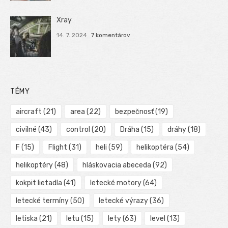
Xray
14. 7. 2024
7 komentárov
TÉMY
aircraft
(21)
area
(22)
bezpečnosť
(19)
civilné
(43)
control
(20)
Dráha
(15)
dráhy
(18)
F
(15)
Flight
(31)
heli
(59)
helikoptéra
(54)
helikoptéry
(48)
hláskovacia abeceda
(92)
kokpit lietadla
(41)
letecké motory
(64)
letecké termíny
(50)
letecké výrazy
(36)
letiska
(21)
letu
(15)
lety
(63)
level
(13)