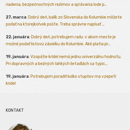
riadenia, bezpečnostných režimov a správania lode p...
27. marca
:
Dobrý deň, balík zo Slovenska do Kolumbie môžete
podať na ktorejkoľvek pošte. Treba správne napísať ...
22. januára
:
Dobrý deň, potrebujem radu: v akom meste je
možné podať listovú zásielku do Kolumbie. Aké platia pr...
19. januára
:
Vzopätie krídel nemá jednu univerzálnu hodnotu.
Pri dopravných a bežných ľahkých lietadlách sa typic...
19. januára
:
Potrebujem poradiť kolko stupňov ma vzepetí
kridel
KONTAKT