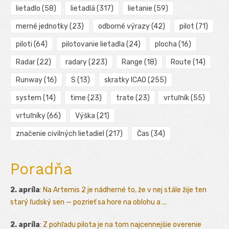
lietadlo
(58)
lietadlá
(317)
lietanie
(59)
merné jednotky
(23)
odborné výrazy
(42)
pilot
(71)
piloti
(64)
pilotovanie lietadla
(24)
plocha
(16)
Radar
(22)
radary
(223)
Range
(18)
Route
(14)
Runway
(16)
S
(13)
skratky ICAO
(255)
system
(14)
time
(23)
trate
(23)
vrtuľník
(55)
vrtuľníky
(66)
Výška
(21)
značenie civilných lietadiel
(217)
Čas
(34)
Poradňa
2. apríla
:
Na Artemis 2 je nádherné to, že v nej stále žije ten
starý ľudský sen — pozrieť sa hore na oblohu a ...
2. apríla
:
Z pohľadu pilota je na tom najcennejšie overenie