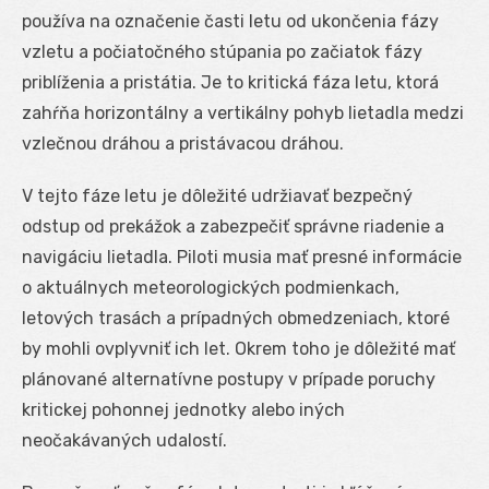
používa na označenie časti letu od ukončenia fázy
vzletu a počiatočného stúpania po začiatok fázy
priblíženia a pristátia. Je to kritická fáza letu, ktorá
zahŕňa horizontálny a vertikálny pohyb lietadla medzi
vzlečnou dráhou a pristávacou dráhou.
V tejto fáze letu je dôležité udržiavať bezpečný
odstup od prekážok a zabezpečiť správne riadenie a
navigáciu lietadla. Piloti musia mať presné informácie
o aktuálnych meteorologických podmienkach,
letových trasách a prípadných obmedzeniach, ktoré
by mohli ovplyvniť ich let. Okrem toho je dôležité mať
plánované alternatívne postupy v prípade poruchy
kritickej pohonnej jednotky alebo iných
neočakávaných udalostí.