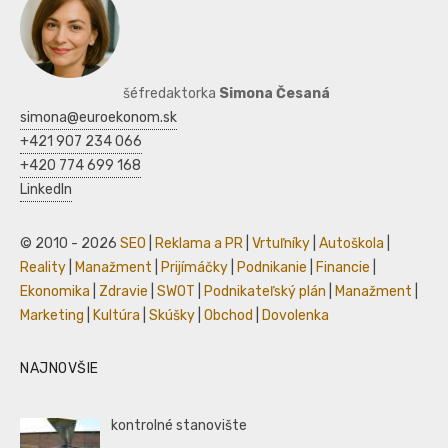
šéfredaktorka
Simona Česaná
simona@euroekonom.sk
+421 907 234 066
+420 774 699 168
LinkedIn
© 2010 - 2026
SEO
|
Reklama a PR
|
Vrtuľníky
|
Autoškola
|
Reality
|
Manažment
|
Prijímáčky
|
Podnikanie
|
Financie
|
Ekonomika
|
Zdravie
|
SWOT
|
Podnikateľský plán
|
Manažment
|
Marketing
|
Kultúra
|
Skúšky
|
Obchod
|
Dovolenka
NAJNOVŠIE
kontrolné stanovište