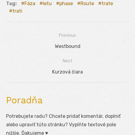
Tag:
Fáza
letu
phase
Route
trate
trati
Previous
Navigácia
Previous
Westbound
v
post:
Next
článku
Next
Kurzová čiara
post:
Poradňa
Potrebujete radu? Chcete pridať komentár, doplniť
alebo upraviť túto stránku? Vyplňte textové pole
nižšie. Ďakujeme ♥