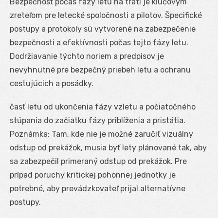
Bezpečnosť počas fázy letu na trati je kľúčovým
zreteľom pre letecké spoločnosti a pilotov. Špecifické
postupy a protokoly sú vytvorené na zabezpečenie
bezpečnosti a efektívnosti počas tejto fázy letu.
Dodržiavanie týchto noriem a predpisov je
nevyhnutné pre bezpečný priebeh letu a ochranu
cestujúcich a posádky.
časť letu od ukončenia fázy vzletu a počiatočného
stúpania do začiatku fázy priblíženia a pristátia.
Poznámka: Tam, kde nie je možné zaručiť vizuálny
odstup od prekážok, musia byť lety plánované tak, aby
sa zabezpečil primeraný odstup od prekážok. Pre
prípad poruchy kritickej pohonnej jednotky je
potrebné, aby prevádzkovateľ prijal alternatívne
postupy.