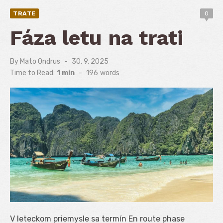
TRATE
0
Fáza letu na trati
By
Mato Ondrus
Posted
30. 9. 2025
on
Time to Read:
1 min
-
196
words
V leteckom priemysle sa termín En route phase