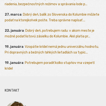
riadenia, bezpečnostných režimov a správania lode p...
27. marca
:
Dobrý deň, balík zo Slovenska do Kolumbie môžete
podať na ktorejkoľvek pošte. Treba správne napísať ...
22. januára
:
Dobrý deň, potrebujem radu: v akom meste je
možné podať listovú zásielku do Kolumbie. Aké platia pr...
19. januára
:
Vzopätie krídel nemá jednu univerzálnu hodnotu.
Pri dopravných a bežných ľahkých lietadlách sa typic...
19. januára
:
Potrebujem poradiť kolko stupňov ma vzepetí
kridel
KONTAKT