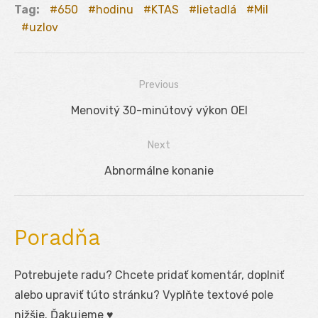
Tag:
650
hodinu
KTAS
lietadlá
Mil
uzlov
Previous
Navigácia
Previous
Menovitý 30-minútový výkon OEI
v
post:
Next
článku
Next
Abnormálne konanie
post:
Poradňa
Potrebujete radu? Chcete pridať komentár, doplniť
alebo upraviť túto stránku? Vyplňte textové pole
nižšie. Ďakujeme ♥