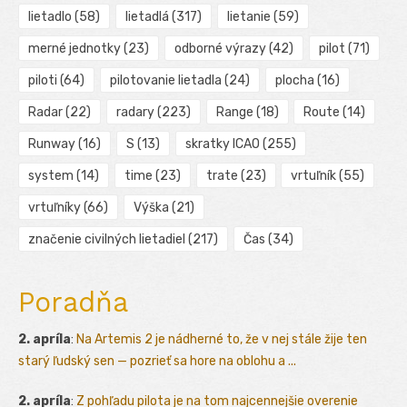
lietadlo
(58)
lietadlá
(317)
lietanie
(59)
merné jednotky
(23)
odborné výrazy
(42)
pilot
(71)
piloti
(64)
pilotovanie lietadla
(24)
plocha
(16)
Radar
(22)
radary
(223)
Range
(18)
Route
(14)
Runway
(16)
S
(13)
skratky ICAO
(255)
system
(14)
time
(23)
trate
(23)
vrtuľník
(55)
vrtuľníky
(66)
Výška
(21)
značenie civilných lietadiel
(217)
Čas
(34)
Poradňa
2. apríla
:
Na Artemis 2 je nádherné to, že v nej stále žije ten
starý ľudský sen — pozrieť sa hore na oblohu a ...
2. apríla
:
Z pohľadu pilota je na tom najcennejšie overenie