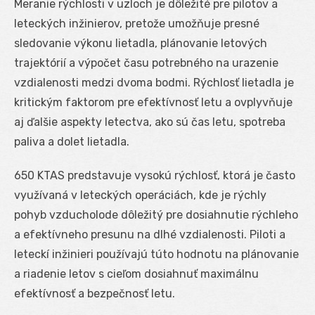
Meranie rýchlosti v uzloch je dôležité pre pilotov a
leteckých inžinierov, pretože umožňuje presné
sledovanie výkonu lietadla, plánovanie letových
trajektórií a výpočet času potrebného na urazenie
vzdialenosti medzi dvoma bodmi. Rýchlosť lietadla je
kritickým faktorom pre efektívnosť letu a ovplyvňuje
aj ďalšie aspekty letectva, ako sú čas letu, spotreba
paliva a dolet lietadla.
650 KTAS predstavuje vysokú rýchlosť, ktorá je často
využívaná v leteckých operáciách, kde je rýchly
pohyb vzducholode dôležitý pre dosiahnutie rýchleho
a efektívneho presunu na dlhé vzdialenosti. Piloti a
leteckí inžinieri používajú túto hodnotu na plánovanie
a riadenie letov s cieľom dosiahnuť maximálnu
efektívnosť a bezpečnosť letu.