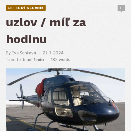
LETECKÝ SLOVNÍK
0
uzlov / míľ za
hodinu
By
Eva Senková
Posted
27. 7. 2024
on
Time to Read:
1 min
-
182
words