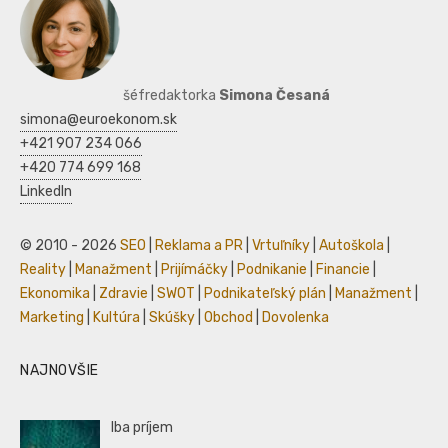
šéfredaktorka
Simona Česaná
simona@euroekonom.sk
+421 907 234 066
+420 774 699 168
LinkedIn
© 2010 - 2026
SEO
|
Reklama a PR
|
Vrtuľníky
|
Autoškola
|
Reality
|
Manažment
|
Prijímáčky
|
Podnikanie
|
Financie
|
Ekonomika
|
Zdravie
|
SWOT
|
Podnikateľský plán
|
Manažment
|
Marketing
|
Kultúra
|
Skúšky
|
Obchod
|
Dovolenka
NAJNOVŠIE
Iba príjem