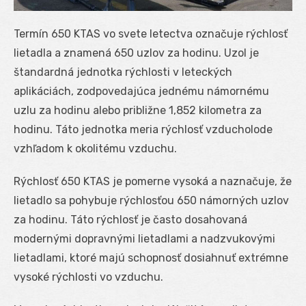
Termín 650 KTAS vo svete letectva označuje rýchlosť
lietadla a znamená 650 uzlov za hodinu. Uzol je
štandardná jednotka rýchlosti v leteckých
aplikáciách, zodpovedajúca jednému námornému
uzlu za hodinu alebo približne 1,852 kilometra za
hodinu. Táto jednotka meria rýchlosť vzducholode
vzhľadom k okolitému vzduchu.
Rýchlosť 650 KTAS je pomerne vysoká a naznačuje, že
lietadlo sa pohybuje rýchlosťou 650 námorných uzlov
za hodinu. Táto rýchlosť je často dosahovaná
modernými dopravnými lietadlami a nadzvukovými
lietadlami, ktoré majú schopnosť dosiahnuť extrémne
vysoké rýchlosti vo vzduchu.