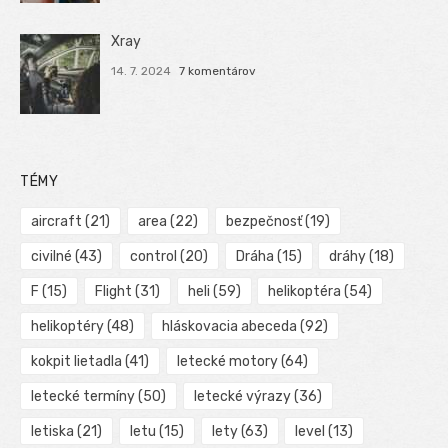
Xray
14. 7. 2024
7 komentárov
TÉMY
aircraft
(21)
area
(22)
bezpečnosť
(19)
civilné
(43)
control
(20)
Dráha
(15)
dráhy
(18)
F
(15)
Flight
(31)
heli
(59)
helikoptéra
(54)
helikoptéry
(48)
hláskovacia abeceda
(92)
kokpit lietadla
(41)
letecké motory
(64)
letecké termíny
(50)
letecké výrazy
(36)
letiska
(21)
letu
(15)
lety
(63)
level
(13)