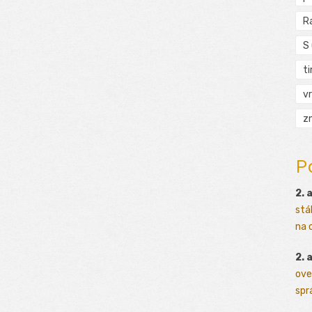
R
S
t
vr
zn
P
2. 
stá
na o
2. 
ove
sprá