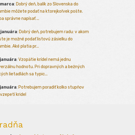
 marca
:
Dobrý deň, balík zo Slovenska do
umbie môžete podať na ktorejkoľvek pošte.
ba správne napísať ...
 januára
:
Dobrý deň, potrebujem radu: v akom
te je možné podať listovú zásielku do
mbie. Aké platia pr...
 januára
:
Vzopätie krídel nemá jednu
verzálnu hodnotu. Pri dopravných a bežných
kých lietadlách sa typic...
 januára
:
Potrebujem poradiť kolko stupňov
vzepetí kridel
radňa