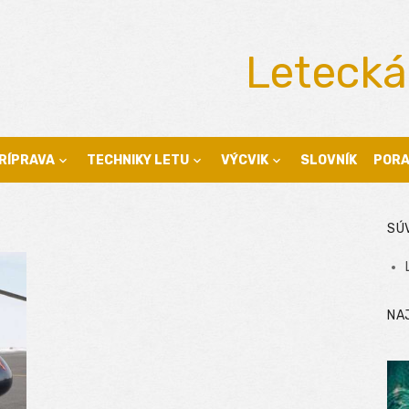
Letecká
RÍPRAVA
TECHNIKY LETU
VÝCVIK
SLOVNÍK
POR
SÚ
NA