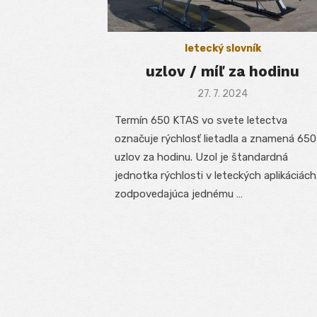
letecký slovník
uzlov / míľ za hodinu
Posted
27. 7. 2024
on
Termín 650 KTAS vo svete letectva
označuje rýchlosť lietadla a znamená 650
uzlov za hodinu. Uzol je štandardná
jednotka rýchlosti v leteckých aplikáciách
zodpovedajúca jednému …