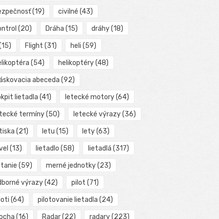
ezpečnosť
(19)
civilné
(43)
ontrol
(20)
Dráha
(15)
dráhy
(18)
(15)
Flight
(31)
heli
(59)
elikoptéra
(54)
helikoptéry
(48)
láskovacia abeceda
(92)
kpit lietadla
(41)
letecké motory
(64)
etecké termíny
(50)
letecké výrazy
(36)
tiska
(21)
letu
(15)
lety
(63)
vel
(13)
lietadlo
(58)
lietadlá
(317)
etanie
(59)
merné jednotky
(23)
dborné výrazy
(42)
pilot
(71)
loti
(64)
pilotovanie lietadla
(24)
locha
(16)
Radar
(22)
radary
(223)