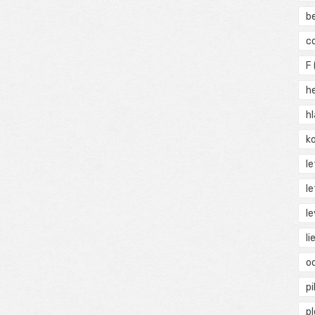
b
c
F
h
h
ko
l
le
le
li
o
pi
p