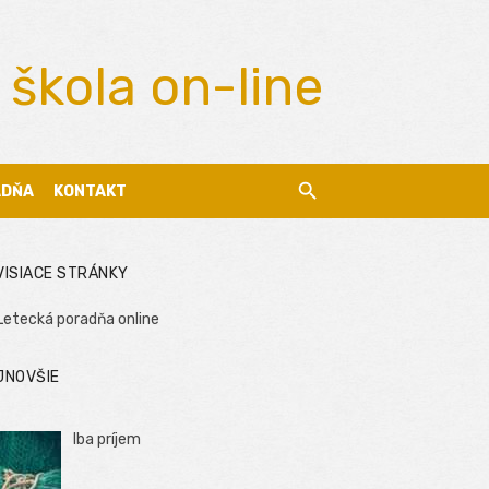
 škola on-line
ADŇA
KONTAKT
VISIACE STRÁNKY
Letecká poradňa online
JNOVŠIE
Iba príjem