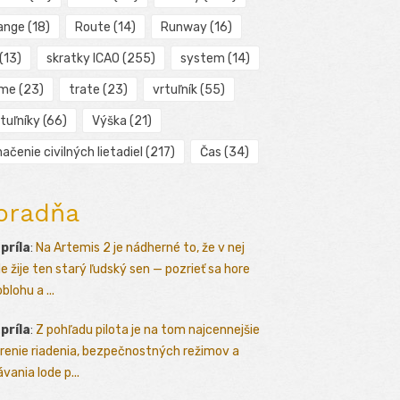
ange
(18)
Route
(14)
Runway
(16)
(13)
skratky ICAO
(255)
system
(14)
ime
(23)
trate
(23)
vrtuľník
(55)
tuľníky
(66)
Výška
(21)
ačenie civilných lietadiel
(217)
Čas
(34)
oradňa
apríla
:
Na Artemis 2 je nádherné to, že v nej
le žije ten starý ľudský sen — pozrieť sa hore
blohu a ...
apríla
:
Z pohľadu pilota je na tom najcennejšie
renie riadenia, bezpečnostných režimov a
vania lode p...