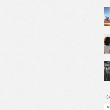
TÉ
ai