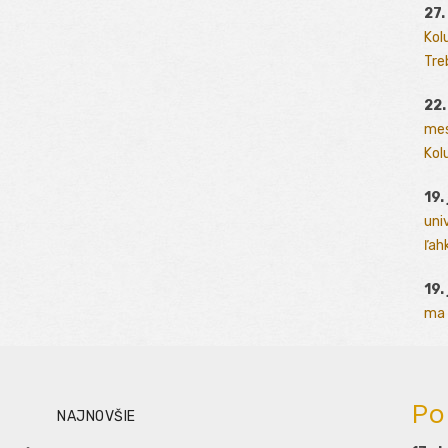
27.
Kol
Tre
22.
mes
Kolu
19.
uni
ľah
19.
ma 
Po
NAJNOVŠIE