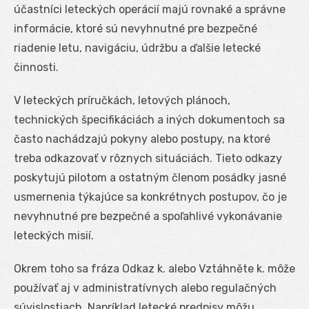
účastníci leteckých operácií majú rovnaké a správne
informácie, ktoré sú nevyhnutné pre bezpečné
riadenie letu, navigáciu, údržbu a ďalšie letecké
činnosti.
V leteckých príručkách, letových plánoch,
technických špecifikáciách a iných dokumentoch sa
často nachádzajú pokyny alebo postupy, na ktoré
treba odkazovať v rôznych situáciách. Tieto odkazy
poskytujú pilotom a ostatným členom posádky jasné
usmernenia týkajúce sa konkrétnych postupov, čo je
nevyhnutné pre bezpečné a spoľahlivé vykonávanie
leteckých misií.
Okrem toho sa fráza Odkaz k. alebo Vztáhněte k. môže
používať aj v administratívnych alebo regulačných
súvislostiach. Napríklad letecké predpisy môžu