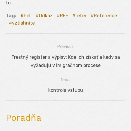
to…
Tag:
heli
Odkaz
REF
refer
Reference
vztiahnite
Previous
Navigácia
Previous
Trestný register a výpisy: Kde ich získať a kedy sa
v
post:
vyžadujú v imigračnom procese
článku
Next
Next
kontrola vstupu
post:
Poradňa