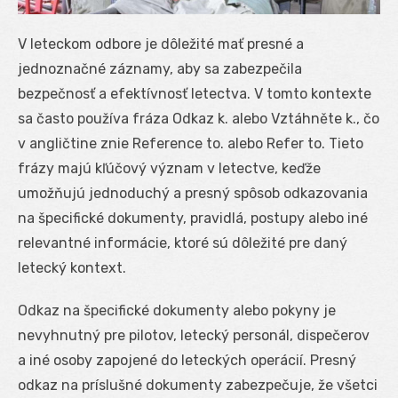
V leteckom odbore je dôležité mať presné a
jednoznačné záznamy, aby sa zabezpečila
bezpečnosť a efektívnosť letectva. V tomto kontexte
sa často používa fráza Odkaz k. alebo Vztáhněte k., čo
v angličtine znie Reference to. alebo Refer to. Tieto
frázy majú kľúčový význam v letectve, keďže
umožňujú jednoduchý a presný spôsob odkazovania
na špecifické dokumenty, pravidlá, postupy alebo iné
relevantné informácie, ktoré sú dôležité pre daný
letecký kontext.
Odkaz na špecifické dokumenty alebo pokyny je
nevyhnutný pre pilotov, letecký personál, dispečerov
a iné osoby zapojené do leteckých operácií. Presný
odkaz na príslušné dokumenty zabezpečuje, že všetci