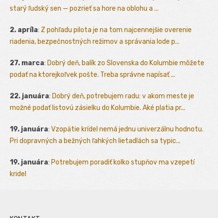
starý ľudský sen — pozrieť sa hore na oblohu a ...
2. apríla
:
Z pohľadu pilota je na tom najcennejšie overenie
riadenia, bezpečnostných režimov a správania lode p...
27. marca
:
Dobrý deň, balík zo Slovenska do Kolumbie môžete
podať na ktorejkoľvek pošte. Treba správne napísať ...
22. januára
:
Dobrý deň, potrebujem radu: v akom meste je
možné podať listovú zásielku do Kolumbie. Aké platia pr...
19. januára
:
Vzopätie krídel nemá jednu univerzálnu hodnotu.
Pri dopravných a bežných ľahkých lietadlách sa typic...
19. januára
:
Potrebujem poradiť kolko stupňov ma vzepetí
kridel