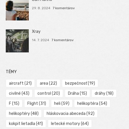
29. 8. 2024
7 komentárov
Xray
14. 7. 2024
7 komentárov
TÉMY
aircraft
(21)
area
(22)
bezpečnosť
(19)
civilné
(43)
control
(20)
Dráha
(15)
dráhy
(18)
F
(15)
Flight
(31)
heli
(59)
helikoptéra
(54)
helikoptéry
(48)
hláskovacia abeceda
(92)
kokpit lietadla
(41)
letecké motory
(64)