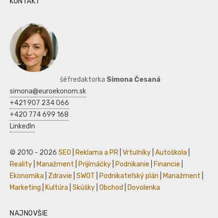
KONTAKT
šéfredaktorka
Simona Česaná
simona@euroekonom.sk
+421 907 234 066
+420 774 699 168
LinkedIn
© 2010 - 2026
SEO
|
Reklama a PR
|
Vrtuľníky
|
Autoškola
|
Reality
|
Manažment
|
Prijímáčky
|
Podnikanie
|
Financie
|
Ekonomika
|
Zdravie
|
SWOT
|
Podnikateľský plán
|
Manažment
|
Marketing
|
Kultúra
|
Skúšky
|
Obchod
|
Dovolenka
NAJNOVŠIE