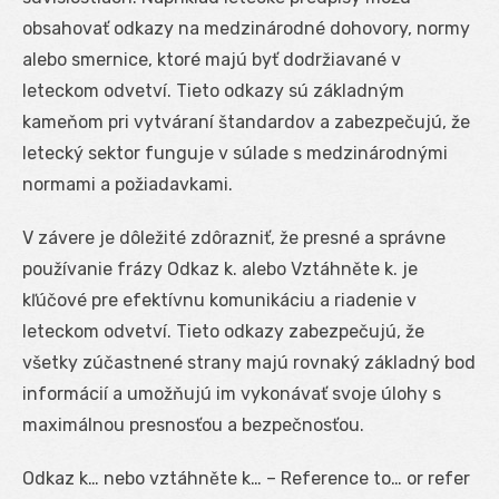
obsahovať odkazy na medzinárodné dohovory, normy
alebo smernice, ktoré majú byť dodržiavané v
leteckom odvetví. Tieto odkazy sú základným
kameňom pri vytváraní štandardov a zabezpečujú, že
letecký sektor funguje v súlade s medzinárodnými
nor­mami a požiadavkami.
V závere je dôležité zdôrazniť, že presné a správne
používanie frázy Odkaz k. alebo Vztáhněte k. je
kľúčové pre efektívnu komunikáciu a riadenie v
leteckom odvetví. Tieto odkazy zabezpečujú, že
všetky zúčastnené strany majú rovnaký základný bod
informácií a umožňujú im vykonávať svoje úlohy s
maximálnou presnosťou a bezpečnosťou.
Odkaz k… nebo vztáhněte k… – Reference to… or refer