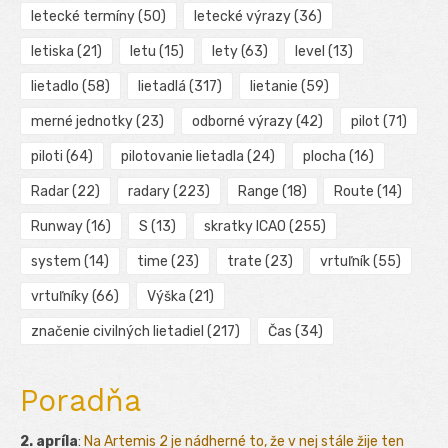
letecké termíny
(50)
letecké výrazy
(36)
letiska
(21)
letu
(15)
lety
(63)
level
(13)
lietadlo
(58)
lietadlá
(317)
lietanie
(59)
merné jednotky
(23)
odborné výrazy
(42)
pilot
(71)
piloti
(64)
pilotovanie lietadla
(24)
plocha
(16)
Radar
(22)
radary
(223)
Range
(18)
Route
(14)
Runway
(16)
S
(13)
skratky ICAO
(255)
system
(14)
time
(23)
trate
(23)
vrtuľník
(55)
vrtuľníky
(66)
Výška
(21)
značenie civilných lietadiel
(217)
Čas
(34)
Poradňa
2. apríla
:
Na Artemis 2 je nádherné to, že v nej stále žije ten