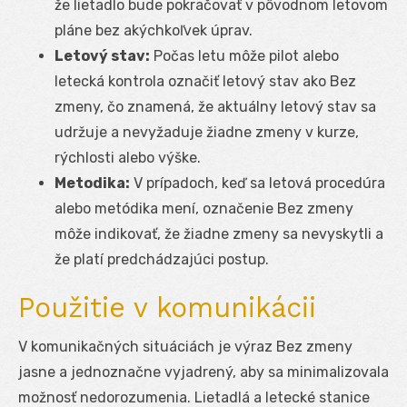
že lietadlo bude pokračovať v pôvodnom letovom
pláne bez akýchkoľvek úprav.
Letový stav:
Počas letu môže pilot alebo
letecká kontrola označiť letový stav ako Bez
zmeny, čo znamená, že aktuálny letový stav sa
udržuje a nevyžaduje žiadne zmeny v kurze,
rýchlosti alebo výške.
Metodika:
V prípadoch, keď sa letová procedúra
alebo metódika mení, označenie Bez zmeny
môže indikovať, že žiadne zmeny sa nevyskytli a
že platí predchádzajúci postup.
Použitie v komunikácii
V komunikačných situáciách je výraz Bez zmeny
jasne a jednoznačne vyjadrený, aby sa minimalizovala
možnosť nedorozumenia. Lietadlá a letecké stanice