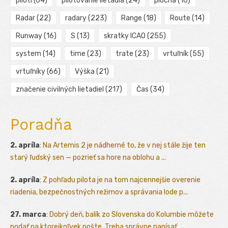
piloti
(64)
pilotovanie lietadla
(24)
plocha
(16)
Radar
(22)
radary
(223)
Range
(18)
Route
(14)
Runway
(16)
S
(13)
skratky ICAO
(255)
system
(14)
time
(23)
trate
(23)
vrtuľník
(55)
vrtuľníky
(66)
Výška
(21)
značenie civilných lietadiel
(217)
Čas
(34)
Poradňa
2. apríla
:
Na Artemis 2 je nádherné to, že v nej stále žije ten
starý ľudský sen — pozrieť sa hore na oblohu a ...
2. apríla
:
Z pohľadu pilota je na tom najcennejšie overenie
riadenia, bezpečnostných režimov a správania lode p...
27. marca
:
Dobrý deň, balík zo Slovenska do Kolumbie môžete
podať na ktorejkoľvek pošte. Treba správne napísať ...