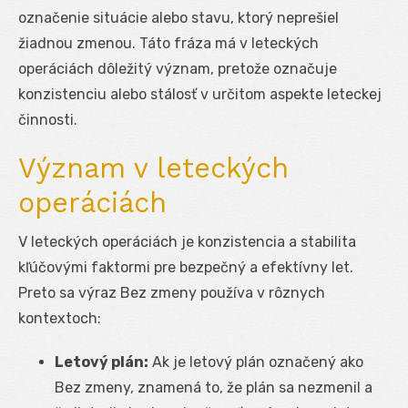
označenie situácie alebo stavu, ktorý neprešiel
žiadnou zmenou. Táto fráza má v leteckých
operáciách dôležitý význam, pretože označuje
konzistenciu alebo stálosť v určitom aspekte leteckej
činnosti.
Význam v leteckých
operáciách
V leteckých operáciách je konzistencia a stabilita
kľúčovými faktormi pre bezpečný a efektívny let.
Preto sa výraz Bez zmeny používa v rôznych
kontextoch:
Letový plán:
Ak je letový plán označený ako
Bez zmeny, znamená to, že plán sa nezmenil a