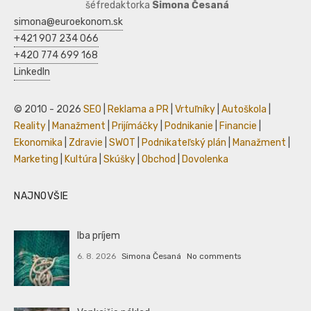
šéfredaktorka
Simona Česaná
simona@euroekonom.sk
+421 907 234 066
+420 774 699 168
LinkedIn
© 2010 - 2026
SEO
|
Reklama a PR
|
Vrtuľníky
|
Autoškola
|
Reality
|
Manažment
|
Prijímáčky
|
Podnikanie
|
Financie
|
Ekonomika
|
Zdravie
|
SWOT
|
Podnikateľský plán
|
Manažment
|
Marketing
|
Kultúra
|
Skúšky
|
Obchod
|
Dovolenka
NAJNOVŠIE
Iba príjem
6. 8. 2026
Simona Česaná
No comments