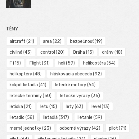
TÉMY
aircraft
(21)
area
(22)
bezpečnosť
(19)
civilné
(43)
control
(20)
Dráha
(15)
dráhy
(18)
F
(15)
Flight
(31)
heli
(59)
helikoptéra
(54)
helikoptéry
(48)
hláskovacia abeceda
(92)
kokpit lietadla
(41)
letecké motory
(64)
letecké termíny
(50)
letecké výrazy
(36)
letiska
(21)
letu
(15)
lety
(63)
level
(13)
lietadlo
(58)
lietadlá
(317)
lietanie
(59)
merné jednotky
(23)
odborné výrazy
(42)
pilot
(71)