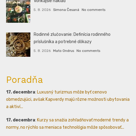
Vonkajšie náklad
5. 8. 2026
Simona Česaná
No comments
Rodinné zlučovanie: Definícia rodinného
príslušníka a potrebné dôkazy
5. 8. 2026
Mato Ondrus
No comments
Poradňa
17. decembra
:
Luxusný turizmus môže byť cenovo
obmedzujúci, avšak Kapverdy majú rôzne možnosti ubytovania
a aktiví...
17. decembra
:
Kurzy sa snažia zohľadňovať moderné trendy a
normy, no rýchlo sa meniaca technológia môže spôsobovať...