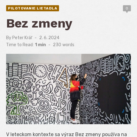
PILOTOVANIE LIETADLA
0
Bez zmeny
By
Peter Kráľ
Posted
2. 6. 2024
on
Time to Read:
1 min
-
230
words
V leteckom kontexte sa výraz Bez zmeny používa na