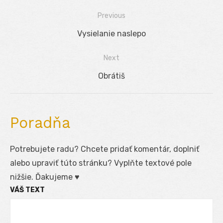
Previous
Navigácia
Previous
Vysielanie naslepo
v
post:
Next
článku
Next
Obrátiš
post:
Poradňa
Potrebujete radu? Chcete pridať komentár, doplniť
alebo upraviť túto stránku? Vyplňte textové pole
nižšie. Ďakujeme ♥
VÁŠ TEXT