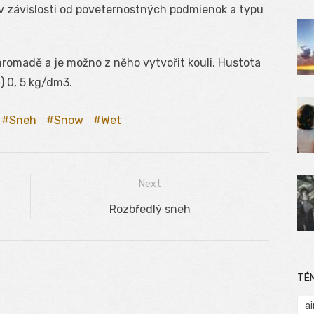
e v závislosti od poveternostných podmienok a typu
pohromadě a je možno z něho vytvořit kouli. Hustota
) 0, 5 kg/dm3.
Sneh
Snow
Wet
Next
Next
Rozbředlý sneh
post:
TÉ
ai