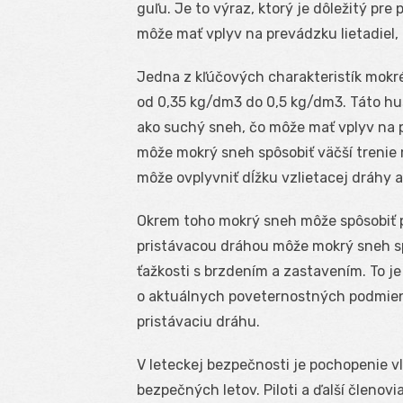
guľu. Je to výraz, ktorý je dôležitý pre
môže mať vplyv na prevádzku lietadiel, n
Jedna z kľúčových charakteristík mokr
od 0,35 kg/dm
3
do 0,5 kg/dm
3
. Táto h
ako suchý sneh, čo môže mať vplyv na poh
môže mokrý sneh spôsobiť väčší trenie
môže ovplyvniť dĺžku vzlietacej dráhy a
Okrem toho mokrý sneh môže spôsobiť pro
pristávacou dráhou môže mokrý sneh sp
ťažkosti s brzdením a zastavením. To je 
o aktuálnych poveternostných podmien
pristávaciu dráhu.
V leteckej bezpečnosti je pochopenie v
bezpečných letov. Piloti a ďalší členo