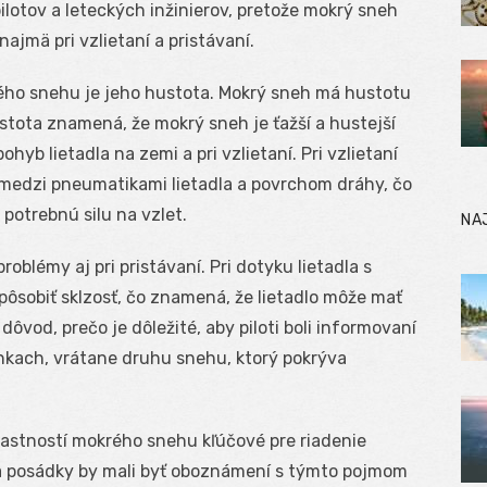
 pilotov a leteckých inžinierov, pretože mokrý sneh
ajmä pri vzlietaní a pristávaní.
ého snehu je jeho hustota. Mokrý sneh má hustotu
ustota znamená, že mokrý sneh je ťažší a hustejší
yb lietadla na zemi a pri vzlietaní. Pri vzlietaní
 medzi pneumatikami lietadla a povrchom dráhy, čo
 potrebnú silu na vzlet.
NA
blémy aj pri pristávaní. Pri dotyku lietadla s
ôsobiť sklzosť, čo znamená, že lietadlo môže mať
dôvod, prečo je dôležité, aby piloti boli informovaní
kach, vrátane druhu snehu, ktorý pokrýva
lastností mokrého snehu kľúčové pre riadenie
via posádky by mali byť oboznámení s týmto pojmom