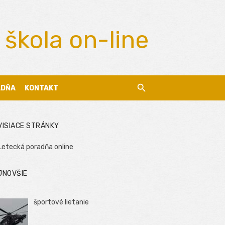
 škola on-line
ADŇA
KONTAKT
VISIACE STRÁNKY
Letecká poradňa online
JNOVŠIE
športové lietanie