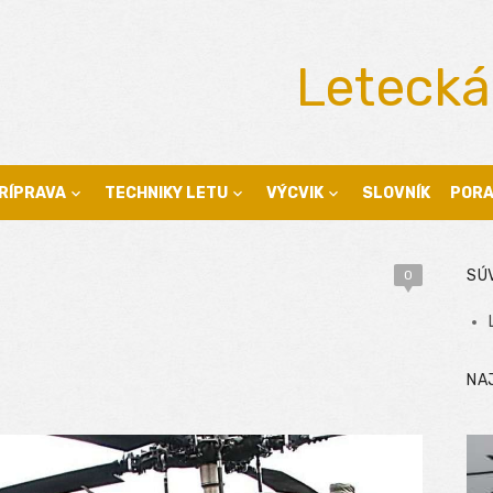
Letecká
RÍPRAVA
TECHNIKY LETU
VÝCVIK
SLOVNÍK
POR
SÚ
0
NA