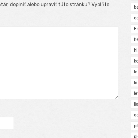
ár, doplniť alebo upraviť túto stránku? Vyplňte
b
c
F
h
h
ko
l
le
le
li
o
pi
p