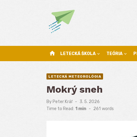
Skip
to
content
home
LETECKÁ ŠKOLA
TEÓRIA
P
LETECKÁ METEOROLÓGIA
Mokrý sneh
By
Peter Kráľ
Posted
3. 5. 2026
on
Time to Read:
1 min
-
261
words