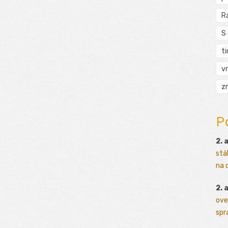
R
S
t
vr
zn
P
2. 
stá
na o
2. 
ove
sprá