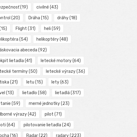
ezpečnosť
(19)
civilné
(43)
ontrol
(20)
Dráha
(15)
dráhy
(18)
(15)
Flight
(31)
heli
(59)
elikoptéra
(54)
helikoptéry
(48)
láskovacia abeceda
(92)
kpit lietadla
(41)
letecké motory
(64)
etecké termíny
(50)
letecké výrazy
(36)
tiska
(21)
letu
(15)
lety
(63)
vel
(13)
lietadlo
(58)
lietadlá
(317)
etanie
(59)
merné jednotky
(23)
dborné výrazy
(42)
pilot
(71)
loti
(64)
pilotovanie lietadla
(24)
locha
(16)
Radar
(22)
radary
(223)