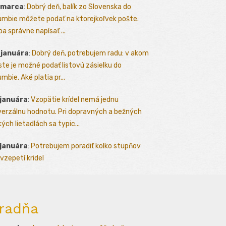
 marca
:
Dobrý deň, balík zo Slovenska do
umbie môžete podať na ktorejkoľvek pošte.
ba správne napísať ...
 januára
:
Dobrý deň, potrebujem radu: v akom
te je možné podať listovú zásielku do
mbie. Aké platia pr...
 januára
:
Vzopätie krídel nemá jednu
verzálnu hodnotu. Pri dopravných a bežných
kých lietadlách sa typic...
 januára
:
Potrebujem poradiť kolko stupňov
vzepetí kridel
radňa