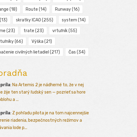
ange
(18)
Route
(14)
Runway
(16)
(13)
skratky ICAO
(255)
system
(14)
ime
(23)
trate
(23)
vrtuľník
(55)
tuľníky
(66)
Výška
(21)
ačenie civilných lietadiel
(217)
Čas
(34)
oradňa
apríla
:
Na Artemis 2 je nádherné to, že v nej
le žije ten starý ľudský sen — pozrieť sa hore
blohu a ...
apríla
:
Z pohľadu pilota je na tom najcennejšie
renie riadenia, bezpečnostných režimov a
vania lode p...