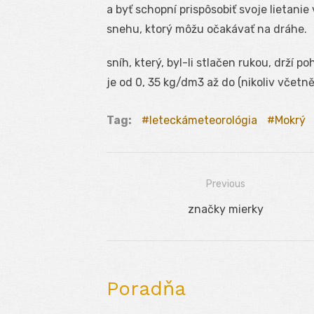
a byť schopní prispôsobiť svoje lietani
snehu, ktorý môžu očakávať na dráhe.
sníh, který, byl-li stlačen rukou, drží 
je od 0, 35 kg/dm3 až do (nikoliv včetně
Tag:
leteckámeteorológia
Mokrý
Previous
Navigácia
Previous
značky mierky
v
post:
článku
Poradňa