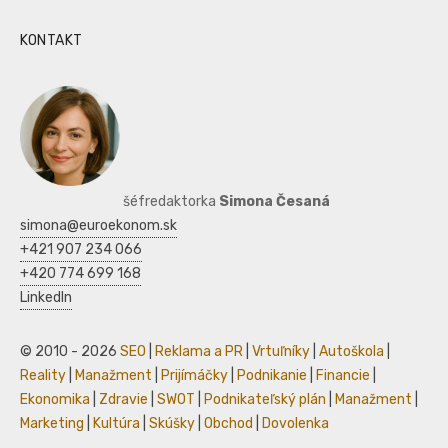
KONTAKT
šéfredaktorka
Simona Česaná
simona@euroekonom.sk
+421 907 234 066
+420 774 699 168
LinkedIn
© 2010 - 2026
SEO
|
Reklama a PR
|
Vrtuľníky
|
Autoškola
|
Reality
|
Manažment
|
Prijímáčky
|
Podnikanie
|
Financie
|
Ekonomika
|
Zdravie
|
SWOT
|
Podnikateľský plán
|
Manažment
|
Marketing
|
Kultúra
|
Skúšky
|
Obchod
|
Dovolenka