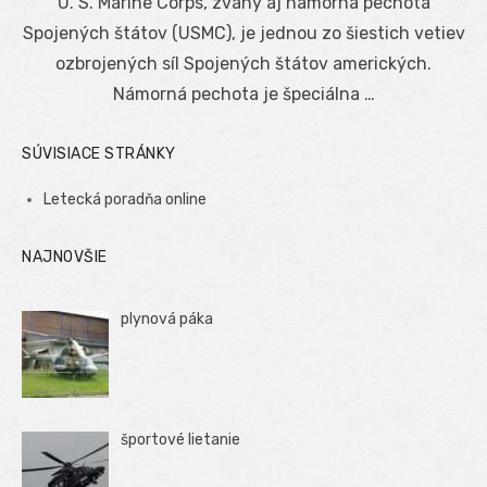
U. S. Marine Corps, zvaný aj námorná pechota
Spojených štátov (USMC), je jednou zo šiestich vetiev
ozbrojených síl Spojených štátov amerických.
Námorná pechota je špeciálna …
SÚVISIACE STRÁNKY
Letecká poradňa online
NAJNOVŠIE
plynová páka
športové lietanie