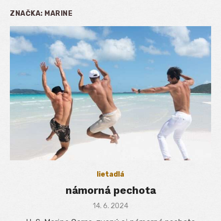
ZNAČKA:
MARINE
lietadlá
námorná pechota
Posted
14. 6. 2024
on