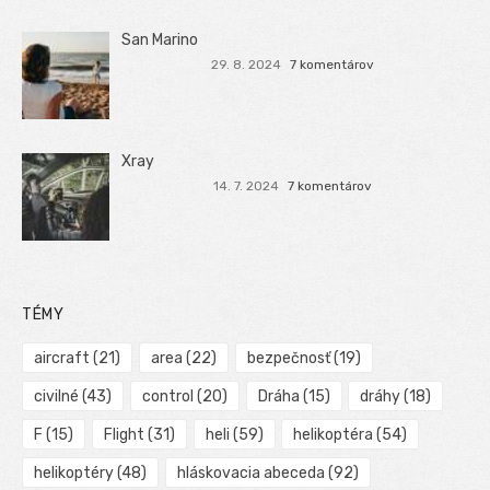
San Marino
29. 8. 2024
7 komentárov
Xray
14. 7. 2024
7 komentárov
TÉMY
aircraft
(21)
area
(22)
bezpečnosť
(19)
civilné
(43)
control
(20)
Dráha
(15)
dráhy
(18)
F
(15)
Flight
(31)
heli
(59)
helikoptéra
(54)
helikoptéry
(48)
hláskovacia abeceda
(92)