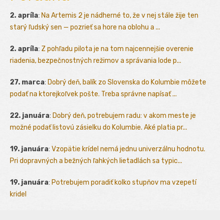
2. apríla
:
Na Artemis 2 je nádherné to, že v nej stále žije ten
starý ľudský sen — pozrieť sa hore na oblohu a ...
2. apríla
:
Z pohľadu pilota je na tom najcennejšie overenie
riadenia, bezpečnostných režimov a správania lode p...
27. marca
:
Dobrý deň, balík zo Slovenska do Kolumbie môžete
podať na ktorejkoľvek pošte. Treba správne napísať ...
22. januára
:
Dobrý deň, potrebujem radu: v akom meste je
možné podať listovú zásielku do Kolumbie. Aké platia pr...
19. januára
:
Vzopätie krídel nemá jednu univerzálnu hodnotu.
Pri dopravných a bežných ľahkých lietadlách sa typic...
19. januára
:
Potrebujem poradiť kolko stupňov ma vzepetí
kridel