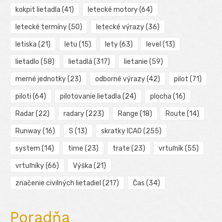
kokpit lietadla
(41)
letecké motory
(64)
letecké termíny
(50)
letecké výrazy
(36)
letiska
(21)
letu
(15)
lety
(63)
level
(13)
lietadlo
(58)
lietadlá
(317)
lietanie
(59)
merné jednotky
(23)
odborné výrazy
(42)
pilot
(71)
piloti
(64)
pilotovanie lietadla
(24)
plocha
(16)
Radar
(22)
radary
(223)
Range
(18)
Route
(14)
Runway
(16)
S
(13)
skratky ICAO
(255)
system
(14)
time
(23)
trate
(23)
vrtuľník
(55)
vrtuľníky
(66)
Výška
(21)
značenie civilných lietadiel
(217)
Čas
(34)
Poradňa