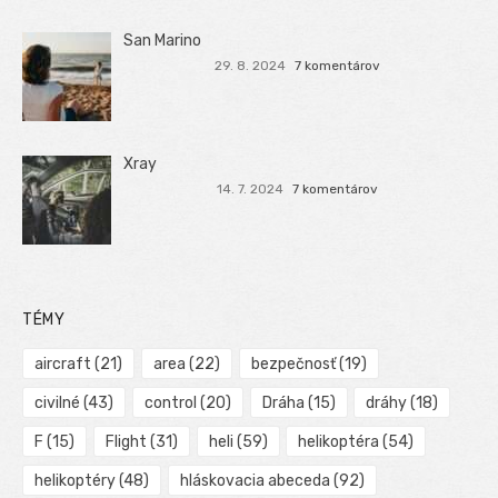
San Marino
29. 8. 2024
7 komentárov
Xray
14. 7. 2024
7 komentárov
TÉMY
aircraft
(21)
area
(22)
bezpečnosť
(19)
civilné
(43)
control
(20)
Dráha
(15)
dráhy
(18)
F
(15)
Flight
(31)
heli
(59)
helikoptéra
(54)
helikoptéry
(48)
hláskovacia abeceda
(92)