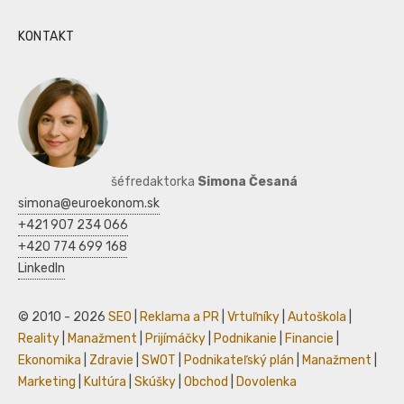
KONTAKT
šéfredaktorka
Simona Česaná
simona@euroekonom.sk
+421 907 234 066
+420 774 699 168
LinkedIn
© 2010 - 2026
SEO
|
Reklama a PR
|
Vrtuľníky
|
Autoškola
|
Reality
|
Manažment
|
Prijímáčky
|
Podnikanie
|
Financie
|
Ekonomika
|
Zdravie
|
SWOT
|
Podnikateľský plán
|
Manažment
|
Marketing
|
Kultúra
|
Skúšky
|
Obchod
|
Dovolenka