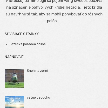
V leteckej terminológii sa pojem wing sweeps používa
na označenie pohyblivých krídiel lietadla. Tieto krídla
sú navrhnuté tak, aby sa mohli pohybovať do rôznych
polôh, …
SÚVISIACE STRÁNKY
Letecká poradňa online
NAJNOVŠIE
Sneh na zemi
vstup vzduchu