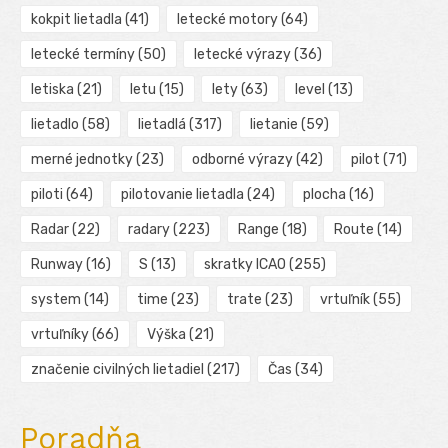
kokpit lietadla
(41)
letecké motory
(64)
letecké termíny
(50)
letecké výrazy
(36)
letiska
(21)
letu
(15)
lety
(63)
level
(13)
lietadlo
(58)
lietadlá
(317)
lietanie
(59)
merné jednotky
(23)
odborné výrazy
(42)
pilot
(71)
piloti
(64)
pilotovanie lietadla
(24)
plocha
(16)
Radar
(22)
radary
(223)
Range
(18)
Route
(14)
Runway
(16)
S
(13)
skratky ICAO
(255)
system
(14)
time
(23)
trate
(23)
vrtuľník
(55)
vrtuľníky
(66)
Výška
(21)
značenie civilných lietadiel
(217)
Čas
(34)
Poradňa