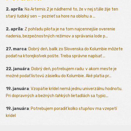
2. apríla
:
Na Artemis 2 je nádherné to, že v nej stále žije ten
starý ľudský sen — pozrieť sa hore na oblohu a ...
2. apríla
:
Z pohľadu pilota je na tom najcennejšie overenie
riadenia, bezpečnostných režimov a správania lode p...
27. marca
:
Dobrý deň, balík zo Slovenska do Kolumbie môžete
podať na ktorejkoľvek pošte. Treba správne napísať ...
22. januára
:
Dobrý deň, potrebujem radu: v akom meste je
možné podať listovú zásielku do Kolumbie. Aké platia pr...
19. januára
:
Vzopätie krídel nemá jednu univerzálnu hodnotu.
Pri dopravných a bežných ľahkých lietadlách sa typic...
19. januára
:
Potrebujem poradiť kolko stupňov ma vzepetí
kridel