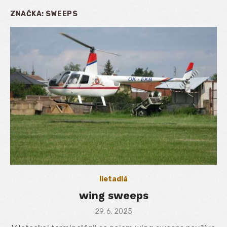
ZNAČKA:
SWEEPS
lietadlá
wing sweeps
Posted
29. 6. 2025
on