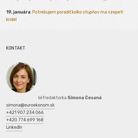
19. januára
:
Potrebujem poradiť kolko stupňov ma vzepetí
kridel
KONTAKT
šéfredaktorka
Simona Česaná
simona@euroekonom.sk
+421 907 234 066
+420 774 699 168
LinkedIn