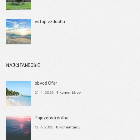
vstup vzduchu
NAJČÍTANEJŠIE
obvod Cfar
21. 4. 2025
9 komentárov
Pojezdová dráha
12. 6. 2025
8 komentárov