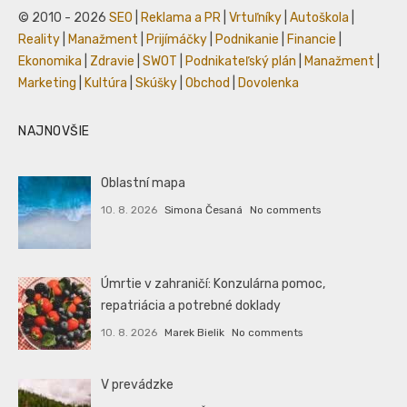
© 2010 - 2026
SEO
|
Reklama a PR
|
Vrtuľníky
|
Autoškola
|
Reality
|
Manažment
|
Prijímáčky
|
Podnikanie
|
Financie
|
Ekonomika
|
Zdravie
|
SWOT
|
Podnikateľský plán
|
Manažment
|
Marketing
|
Kultúra
|
Skúšky
|
Obchod
|
Dovolenka
NAJNOVŠIE
Oblastní mapa
10. 8. 2026
Simona Česaná
No comments
Úmrtie v zahraničí: Konzulárna pomoc,
repatriácia a potrebné doklady
10. 8. 2026
Marek Bielik
No comments
V prevádzke