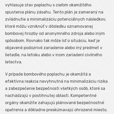
vyhlasuje stav poplachu s cieľom okamžitého
spustenia plánu zásahu. Tento plán je zameraný na
zvládnutie a minimalizáciu potenciálnych následkov,
ktoré môžu vzniknúť v dôsledku oznamovanej
bombovej hrozby od anonymného zdroja alebo iným
spôsobom. Rovnako tak môže ísť o situáciu, keď je
objavené podozrivé zariadenie alebo iný predmet v
lietadle, na letisku alebo v inom zariadení civilného
letectva.
V prípade bombového poplachu je okamžitá a
efektívna reakcia nevyhnutná na minimalizáciu rizika
a zabezpečenie bezpečnosti všetkých osôb, ktoré sa
nachádzajú v postihnutej oblasti. Kompetentné
orgány okamžite zahajujú plánované bezpečnostné
opatrenia a dôkladne preskúmavajú ohrozené miesto.