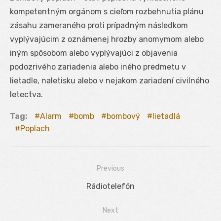
kompetentným orgánom s cieľom rozbehnutia plánu
zásahu zameraného proti prípadným následkom
vyplývajúcim z oznámenej hrozby anomymom alebo
iným spôsobom alebo vyplývajúci z objavenia
podozrivého zariadenia alebo iného predmetu v
lietadle, naletisku alebo v nejakom zariadení civilného
letectva.
Tag:
Alarm
bomb
bombový
lietadlá
Poplach
Previous
Navigácia
Previous
Rádiotelefón
v
post:
Next
článku