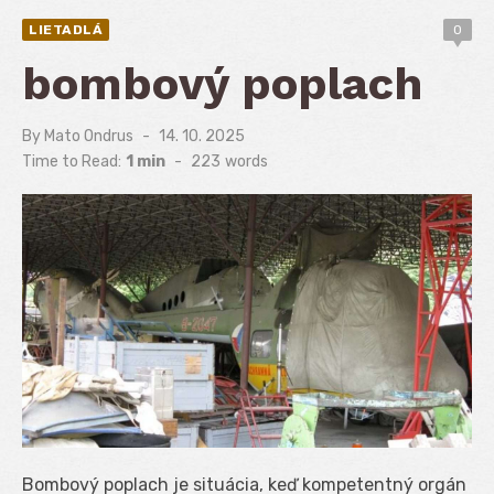
LIETADLÁ
0
bombový poplach
By
Mato Ondrus
Posted
14. 10. 2025
on
Time to Read:
1 min
-
223
words
Bombový poplach je situácia, keď kompetentný orgán