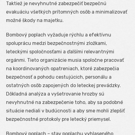
Taktiež je nevyhnutné zabezpečiť bezpečnú
evakuáciu všetkých prítomných osôb a minimalizovať
možné škody na majetku.
Bombový poplach vyžaduje rýchlu a efektívnu
spoluprácu medzi bezpečnostnými zložkami,
leteckými spoločnosťami a ďalšími relevantnými
orgánmi. Tieto organizácie musia spoločne pracovať
na koordinovaných opatreniach, ktoré zabezpečia
bezpečnosť a pohodu cestujúcich, personálu a
ostatných osôb zapojených do leteckej prevádzky.
Dôkladná analýza a vyšetrovanie hrozby sú
nevyhnutné na zabezpečenie toho, aby sa podobné
situácie nediali v budúcnosti a aby sme mohli zlepšiť
bezpečnostné protokoly pre letecký priemysel.
Bombový poplach – stav poplachu vyhlaseného