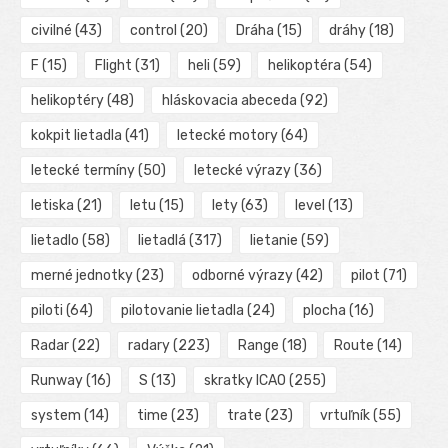
civilné
(43)
control
(20)
Dráha
(15)
dráhy
(18)
F
(15)
Flight
(31)
heli
(59)
helikoptéra
(54)
helikoptéry
(48)
hláskovacia abeceda
(92)
kokpit lietadla
(41)
letecké motory
(64)
letecké termíny
(50)
letecké výrazy
(36)
letiska
(21)
letu
(15)
lety
(63)
level
(13)
lietadlo
(58)
lietadlá
(317)
lietanie
(59)
merné jednotky
(23)
odborné výrazy
(42)
pilot
(71)
piloti
(64)
pilotovanie lietadla
(24)
plocha
(16)
Radar
(22)
radary
(223)
Range
(18)
Route
(14)
Runway
(16)
S
(13)
skratky ICAO
(255)
system
(14)
time
(23)
trate
(23)
vrtuľník
(55)