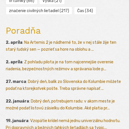
vrtuľníky
(66)
Výška
(21)
značenie civilných lietadiel
(217)
Čas
(34)
Poradňa
2. apríla
:
Na Artemis 2 je nádherné to, že v nej stále žije ten
starý ľudský sen — pozrieť sa hore na oblohu a ...
2. apríla
:
Z pohľadu pilota je na tom najcennejšie overenie
riadenia, bezpečnostných režimov a správania lode p...
27. marca
:
Dobrý deň, balík zo Slovenska do Kolumbie môžete
podať na ktorejkoľvek pošte. Treba správne napísať ...
22. januára
:
Dobrý deň, potrebujem radu: v akom meste je
možné podať listovú zásielku do Kolumbie. Aké platia pr...
19. januára
:
Vzopätie krídel nemá jednu univerzálnu hodnotu.
Pri dopravných a bežných ľahkých lietadlách sa typic...