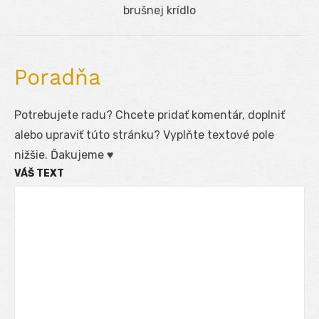
Next
brušnej krídlo
post:
Poradňa
Potrebujete radu? Chcete pridať komentár, doplniť
alebo upraviť túto stránku? Vyplňte textové pole
nižšie. Ďakujeme ♥
VÁŠ TEXT