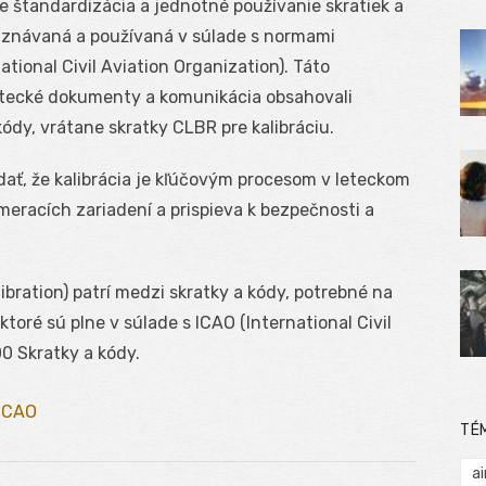
 štandardizácia a jednotné používanie skratiek a
 uznávaná a používaná v súlade s normami
tional Civil Aviation Organization). Táto
etecké dokumenty a komunikácia obsahovali
ódy, vrátane skratky CLBR pre kalibráciu.
ť, že kalibrácia je kľúčovým procesom v leteckom
meracích zariadení a prispieva k bezpečnosti a
bration) patrí medzi skratky a kódy, potrebné na
oré sú plne v súlade s ICAO (International Civil
0 Skratky a kódy.
 ICAO
TÉ
ai