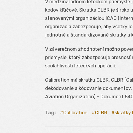
V medzinárodnom leteckom priemysle je
kódov kľúčové. Skratka CLBR je široko
stanovenými organizáciou ICAO (Interna
organizácia zabezpečuje, aby všetky l
jednotné a štandardizované skratky a k
V záverečnom zhodnotení možno poveda
priemysle, ktorý zabezpečuje presnosť 
spoľahlivosti leteckých operácií.
Calibration má skratku CLBR. CLBR (Cali
dekódovanie a kódovanie dokumentov, kt
Aviation Organization) – Dokument 840
Tag:
Calibration
CLBR
skratky