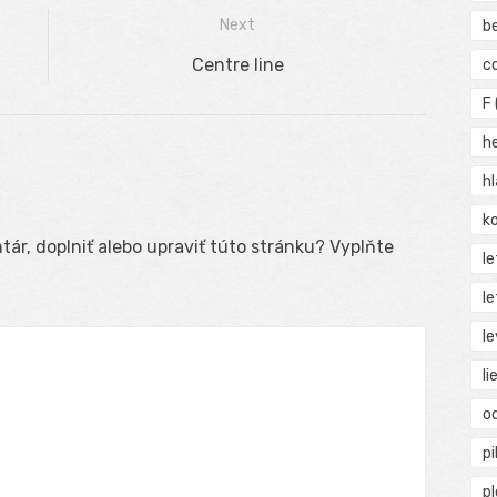
Next
b
Next
Centre line
c
post:
F
h
h
ko
ár, doplniť alebo upraviť túto stránku? Vyplňte
l
le
le
li
o
pi
p