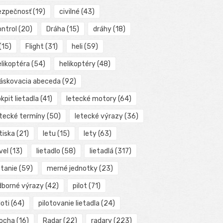
ezpečnosť
(19)
civilné
(43)
ontrol
(20)
Dráha
(15)
dráhy
(18)
(15)
Flight
(31)
heli
(59)
elikoptéra
(54)
helikoptéry
(48)
láskovacia abeceda
(92)
kpit lietadla
(41)
letecké motory
(64)
etecké termíny
(50)
letecké výrazy
(36)
tiska
(21)
letu
(15)
lety
(63)
vel
(13)
lietadlo
(58)
lietadlá
(317)
etanie
(59)
merné jednotky
(23)
dborné výrazy
(42)
pilot
(71)
loti
(64)
pilotovanie lietadla
(24)
locha
(16)
Radar
(22)
radary
(223)