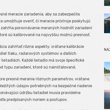
esné meracie zariadenia, aby sa zabezpečila
ia umožňuje overiť, či meracie prístroje poskytujú
es zahŕňa porovnávanie meraných hodnôt zariadení
oré sú kalibrované na najvyššiu možnú presnosť.
ácia zahŕňať rôzne aspekty, vrátane kalibrácie
NA
iel tlaku, radarových systémov a ďalších
lietadlách. Každé lietadlo má svoje špecifické
od typu zariadení, ktoré sú nainštalované.
pre presné meranie rôznych parametrov, vrátane
 dôležitých údajov potrebných na bezpečné riadenie
konávajúci údržbu lietadiel musia pravidelne
odľa predpísaných noriem a postupov.