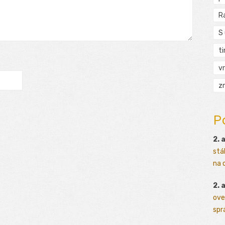
R
S
t
vr
zn
P
2. 
stá
na o
2. 
ove
sprá