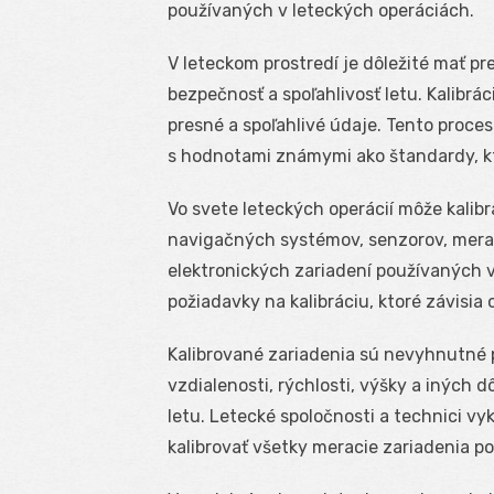
používaných v leteckých operáciách.
V leteckom prostredí je dôležité mať pr
bezpečnosť a spoľahlivosť letu. Kalibrác
presné a spoľahlivé údaje. Tento proc
s hodnotami známymi ako štandardy, kt
Vo svete leteckých operácií môže kalibr
navigačných systémov, senzorov, merad
elektronických zariadení používaných v 
požiadavky na kalibráciu, ktoré závisia 
Kalibrované zariadenia sú nevyhnutné 
vzdialenosti, rýchlosti, výšky a iných
letu. Letecké spoločnosti a technici vy
kalibrovať všetky meracie zariadenia p