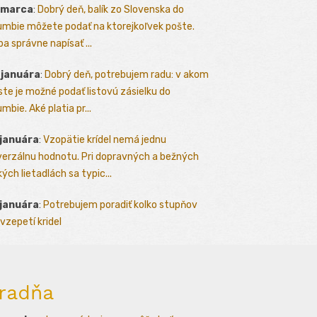
 marca
:
Dobrý deň, balík zo Slovenska do
umbie môžete podať na ktorejkoľvek pošte.
ba správne napísať ...
 januára
:
Dobrý deň, potrebujem radu: v akom
te je možné podať listovú zásielku do
mbie. Aké platia pr...
 januára
:
Vzopätie krídel nemá jednu
verzálnu hodnotu. Pri dopravných a bežných
kých lietadlách sa typic...
 januára
:
Potrebujem poradiť kolko stupňov
vzepetí kridel
radňa