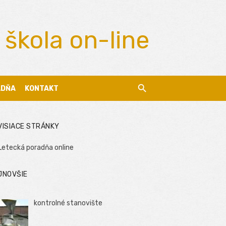
 škola on-line
ADŇA
KONTAKT
VISIACE STRÁNKY
Letecká poradňa online
JNOVŠIE
kontrolné stanovište