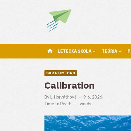
Skip
to
content
home
LETECKÁ ŠKOLA
TEÓRIA
P
SKRATKY ICAO
Calibration
By
L. Horváthová
Posted
9. 6. 2026
on
Time to Read:
-
words