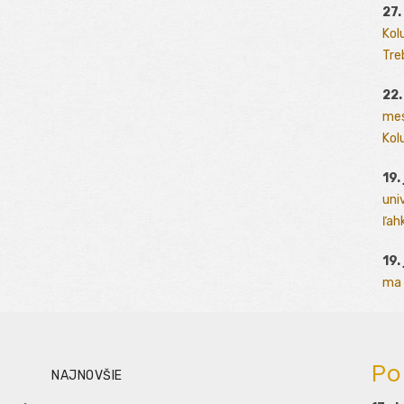
27.
Kol
Tre
22.
mes
Kolu
19.
uni
ľah
19.
ma 
Po
NAJNOVŠIE