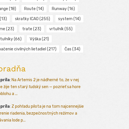
ange
(18)
Route
(14)
Runway
(16)
(13)
skratky ICAO
(255)
system
(14)
ime
(23)
trate
(23)
vrtuľník
(55)
tuľníky
(66)
Výška
(21)
ačenie civilných lietadiel
(217)
Čas
(34)
oradňa
apríla
:
Na Artemis 2 je nádherné to, že v nej
le žije ten starý ľudský sen — pozrieť sa hore
blohu a ...
apríla
:
Z pohľadu pilota je na tom najcennejšie
renie riadenia, bezpečnostných režimov a
vania lode p...