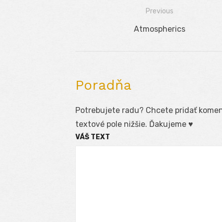
Previous
Navigácia
Previous
Atmospherics
v
post:
článku
Poradňa
Potrebujete radu? Chcete pridať koment
textové pole nižšie. Ďakujeme ♥
VÁŠ TEXT