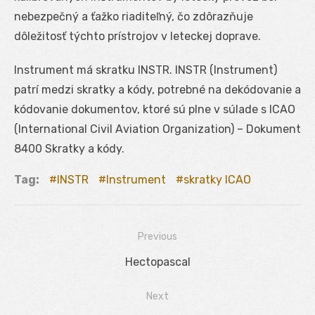
nebezpečný a ťažko riaditeľný, čo zdôrazňuje
dôležitosť týchto prístrojov v leteckej doprave.
Instrument má skratku INSTR. INSTR (Instrument)
patrí medzi skratky a kódy, potrebné na dekódovanie a
kódovanie dokumentov, ktoré sú plne v súlade s ICAO
(International Civil Aviation Organization) – Dokument
8400 Skratky a kódy.
Tag:
INSTR
Instrument
skratky ICAO
Previous
Navigácia
Previous
Hectopascal
v
post:
Next
článku