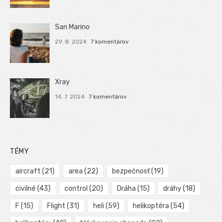
San Marino
29. 8. 2024
7 komentárov
Xray
14. 7. 2024
7 komentárov
TÉMY
aircraft
(21)
area
(22)
bezpečnosť
(19)
civilné
(43)
control
(20)
Dráha
(15)
dráhy
(18)
F
(15)
Flight
(31)
heli
(59)
helikoptéra
(54)