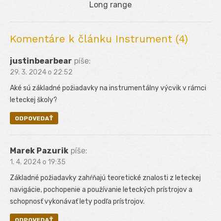
Next
Long range
post:
Komentáre k článku Instrument (4)
justinbearbear
píše:
29. 3. 2024 o 22:52
Aké sú základné požiadavky na instrumentálny výcvik v rámci
leteckej školy?
ODPOVEDAŤ
Marek Pazurik
píše:
1. 4. 2024 o 19:35
Základné požiadavky zahŕňajú teoretické znalosti z leteckej
navigácie, pochopenie a používanie leteckých prístrojov a
schopnosť vykonávať lety podľa prístrojov.
ODPOVEDAŤ