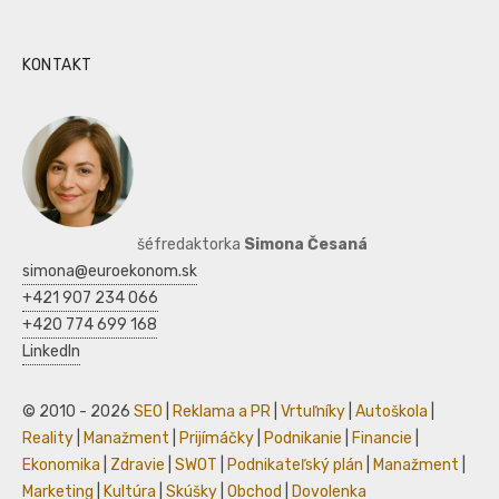
KONTAKT
šéfredaktorka
Simona Česaná
simona@euroekonom.sk
+421 907 234 066
+420 774 699 168
LinkedIn
© 2010 - 2026
SEO
|
Reklama a PR
|
Vrtuľníky
|
Autoškola
|
Reality
|
Manažment
|
Prijímáčky
|
Podnikanie
|
Financie
|
Ekonomika
|
Zdravie
|
SWOT
|
Podnikateľský plán
|
Manažment
|
Marketing
|
Kultúra
|
Skúšky
|
Obchod
|
Dovolenka