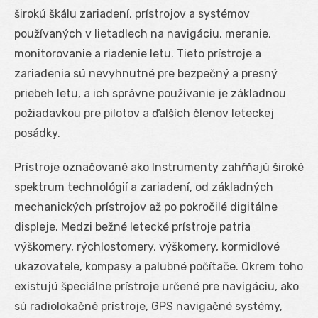
širokú škálu zariadení, prístrojov a systémov
používaných v lietadlech na navigáciu, meranie,
monitorovanie a riadenie letu. Tieto prístroje a
zariadenia sú nevyhnutné pre bezpečný a presný
priebeh letu, a ich správne používanie je základnou
požiadavkou pre pilotov a ďalších členov leteckej
posádky.
Prístroje označované ako Instrumenty zahŕňajú široké
spektrum technológií a zariadení, od základných
mechanických prístrojov až po pokročilé digitálne
displeje. Medzi bežné letecké prístroje patria
výškomery, rýchlostomery, výškomery, kormidlové
ukazovatele, kompasy a palubné počítače. Okrem toho
existujú špeciálne prístroje určené pre navigáciu, ako
sú radiolokačné prístroje, GPS navigačné systémy,