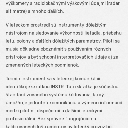
výškomery s radiolokačnými výškovými údajmi (radar
altimetre) a mnoho ďalších.
V leteckom prostredí sú Instrumenty dôležitým
nástrojom na sledovanie výkonnosti lietadla, priebehu
letu, polohy a ďalších dôležitých parametrov. Piloti sa
musia dôkladne oboznámiť s používaním rôznych
prístrojov a byť schopní interpretovať ich údaje aj za
zmenených leteckých podmienok.
Termín Instrument sa v leteckej komunikácii
identifikuje skratkou INSTR. Táto skratka je súčasťou
štandardizovaného systému kódovania, ktorý
umožňuje jednotnú komunikáciu a výmenu informácií
medzi pilotmi, dispečermi a ďalšími leteckými
profesionálmi. Bez správne fungujúcich a
kalibrovaných Inštrumentov by letecký provoz bol