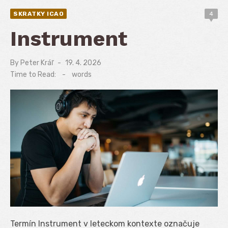
SKRATKY ICAO
4
Instrument
By
Peter Kráľ
Posted
19. 4. 2026
on
Time to Read:
-
words
Termín Instrument v leteckom kontexte označuje