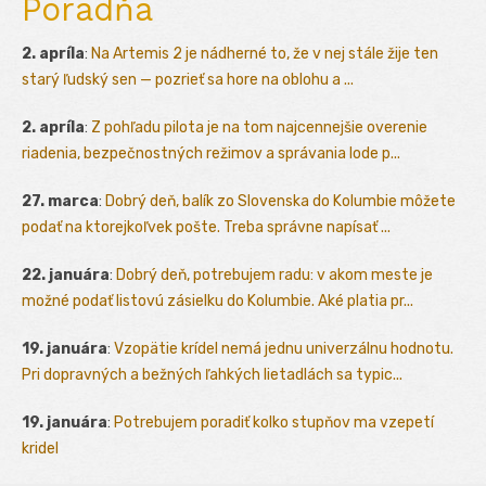
Poradňa
2. apríla
:
Na Artemis 2 je nádherné to, že v nej stále žije ten
starý ľudský sen — pozrieť sa hore na oblohu a ...
2. apríla
:
Z pohľadu pilota je na tom najcennejšie overenie
riadenia, bezpečnostných režimov a správania lode p...
27. marca
:
Dobrý deň, balík zo Slovenska do Kolumbie môžete
podať na ktorejkoľvek pošte. Treba správne napísať ...
22. januára
:
Dobrý deň, potrebujem radu: v akom meste je
možné podať listovú zásielku do Kolumbie. Aké platia pr...
19. januára
:
Vzopätie krídel nemá jednu univerzálnu hodnotu.
Pri dopravných a bežných ľahkých lietadlách sa typic...
19. januára
:
Potrebujem poradiť kolko stupňov ma vzepetí
kridel