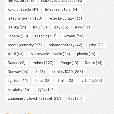
helikoptéry
(48)
hláskovacia abeceda
(92)
kokpit lietadla
(41)
letecké motory
(64)
letecké termíny
(50)
letecké výrazy
(36)
letiska
(21)
letu
(15)
lety
(63)
level
(13)
lietadlo
(58)
lietadlá
(317)
lietanie
(59)
merné jednotky
(23)
odborné výrazy
(42)
pilot
(71)
piloti
(64)
pilotovanie lietadla
(24)
plocha
(16)
Radar
(22)
radary
(223)
Range
(18)
Route
(14)
Runway
(16)
S
(13)
skratky ICAO
(255)
system
(14)
time
(23)
trate
(23)
vrtuľník
(55)
vrtuľníky
(66)
Výška
(21)
značenie civilných lietadiel
(217)
Čas
(34)