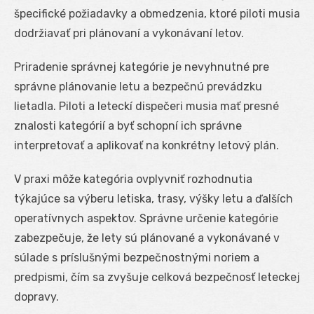
špecifické požiadavky a obmedzenia, ktoré piloti musia
dodržiavať pri plánovaní a vykonávaní letov.
Priradenie správnej kategórie je nevyhnutné pre
správne plánovanie letu a bezpečnú prevádzku
lietadla. Piloti a leteckí dispečeri musia mať presné
znalosti kategórií a byť schopní ich správne
interpretovať a aplikovať na konkrétny letový plán.
V praxi môže kategória ovplyvniť rozhodnutia
týkajúce sa výberu letiska, trasy, výšky letu a ďalších
operatívnych aspektov. Správne určenie kategórie
zabezpečuje, že lety sú plánované a vykonávané v
súlade s príslušnými bezpečnostnými noriem a
predpismi, čím sa zvyšuje celková bezpečnosť leteckej
dopravy.