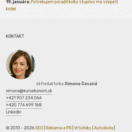
19. januára
:
Potrebujem poradiť kolko stupňov ma vzepetí
kridel
KONTAKT
šéfredaktorka
Simona Česaná
simona@euroekonom.sk
+421 907 234 066
+420 774 699 168
LinkedIn
© 2010 - 2026
SEO
|
Reklama a PR
|
Vrtuľníky
|
Autoškola
|