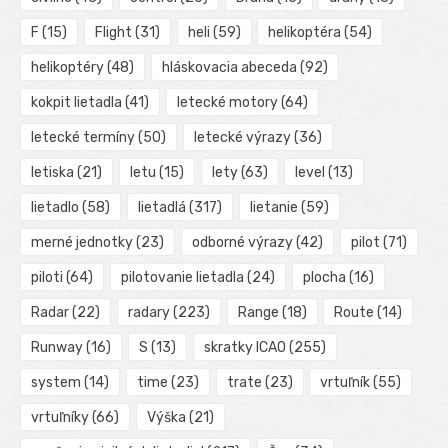
F
(15)
Flight
(31)
heli
(59)
helikoptéra
(54)
helikoptéry
(48)
hláskovacia abeceda
(92)
kokpit lietadla
(41)
letecké motory
(64)
letecké termíny
(50)
letecké výrazy
(36)
letiska
(21)
letu
(15)
lety
(63)
level
(13)
lietadlo
(58)
lietadlá
(317)
lietanie
(59)
merné jednotky
(23)
odborné výrazy
(42)
pilot
(71)
piloti
(64)
pilotovanie lietadla
(24)
plocha
(16)
Radar
(22)
radary
(223)
Range
(18)
Route
(14)
Runway
(16)
S
(13)
skratky ICAO
(255)
system
(14)
time
(23)
trate
(23)
vrtuľník
(55)
vrtuľníky
(66)
Výška
(21)