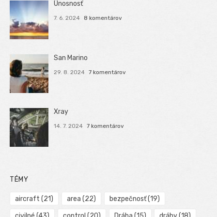
Únosnosť
7. 6. 2024
8 komentárov
San Marino
29. 8. 2024
7 komentárov
Xray
14. 7. 2024
7 komentárov
TÉMY
aircraft
(21)
area
(22)
bezpečnosť
(19)
civilné
(43)
control
(20)
Dráha
(15)
dráhy
(18)