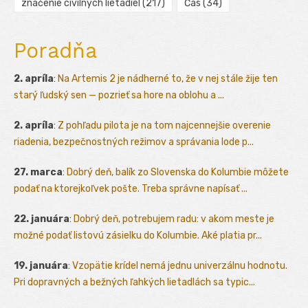
značenie civilných lietadiel
(217)
Čas
(34)
Poradňa
2. apríla
:
Na Artemis 2 je nádherné to, že v nej stále žije ten
starý ľudský sen — pozrieť sa hore na oblohu a ...
2. apríla
:
Z pohľadu pilota je na tom najcennejšie overenie
riadenia, bezpečnostných režimov a správania lode p...
27. marca
:
Dobrý deň, balík zo Slovenska do Kolumbie môžete
podať na ktorejkoľvek pošte. Treba správne napísať ...
22. januára
:
Dobrý deň, potrebujem radu: v akom meste je
možné podať listovú zásielku do Kolumbie. Aké platia pr...
19. januára
:
Vzopätie krídel nemá jednu univerzálnu hodnotu.
Pri dopravných a bežných ľahkých lietadlách sa typic...