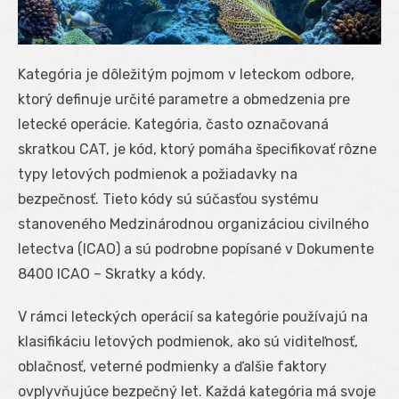
Kategória je dôležitým pojmom v leteckom odbore,
ktorý definuje určité parametre a obmedzenia pre
letecké operácie. Kategória, často označovaná
skratkou CAT, je kód, ktorý pomáha špecifikovať rôzne
typy letových podmienok a požiadavky na
bezpečnosť. Tieto kódy sú súčasťou systému
stanoveného Medzinárodnou organizáciou civilného
letectva (ICAO) a sú podrobne popísané v Dokumente
8400 ICAO – Skratky a kódy.
V rámci leteckých operácií sa kategórie používajú na
klasifikáciu letových podmienok, ako sú viditeľnosť,
oblačnosť, veterné podmienky a ďalšie faktory
ovplyvňujúce bezpečný let. Každá kategória má svoje