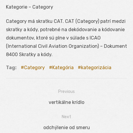
Kategorie – Category
Category má skratku CAT. CAT (Category) patrí medzi
skratky a kódy, potrebné na dekódovanie a kódovanie
dokumentov, ktoré sú plne v súlade s ICAO
(International Civil Aviation Organization) – Dokument
8400 Skratky a kódy.
Tag:
Category
Kategória
kategorizácia
Previous
Navigácia
Previous
vertikálne krídlo
v
post:
Next
článku
Next
odchýlenie od smeru