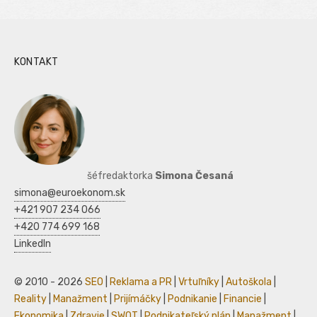
KONTAKT
šéfredaktorka
Simona Česaná
simona@euroekonom.sk
+421 907 234 066
+420 774 699 168
LinkedIn
© 2010 - 2026
SEO
|
Reklama a PR
|
Vrtuľníky
|
Autoškola
|
Reality
|
Manažment
|
Prijímáčky
|
Podnikanie
|
Financie
|
Ekonomika
|
Zdravie
|
SWOT
|
Podnikateľský plán
|
Manažment
|