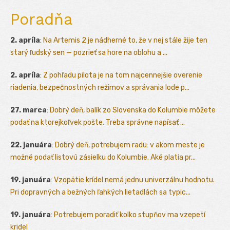
Poradňa
2. apríla
:
Na Artemis 2 je nádherné to, že v nej stále žije ten
starý ľudský sen — pozrieť sa hore na oblohu a ...
2. apríla
:
Z pohľadu pilota je na tom najcennejšie overenie
riadenia, bezpečnostných režimov a správania lode p...
27. marca
:
Dobrý deň, balík zo Slovenska do Kolumbie môžete
podať na ktorejkoľvek pošte. Treba správne napísať ...
22. januára
:
Dobrý deň, potrebujem radu: v akom meste je
možné podať listovú zásielku do Kolumbie. Aké platia pr...
19. januára
:
Vzopätie krídel nemá jednu univerzálnu hodnotu.
Pri dopravných a bežných ľahkých lietadlách sa typic...
19. januára
:
Potrebujem poradiť kolko stupňov ma vzepetí
kridel