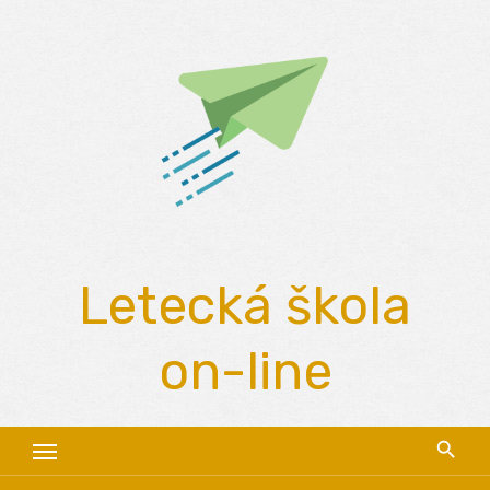
Skip
to
content
Letecká škola
on-line