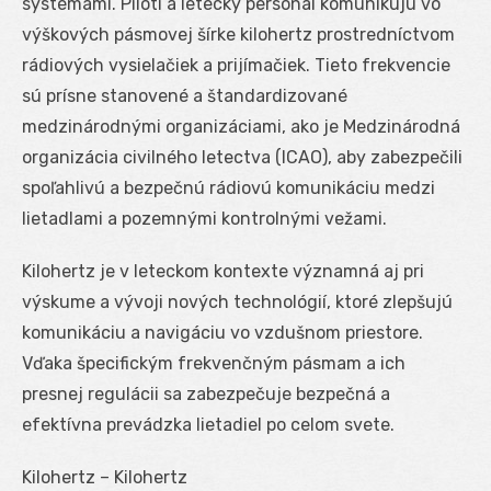
systémami. Piloti a letecký personál komunikujú vo
výškových pásmovej šírke kilohertz prostredníctvom
rádiových vysielačiek a prijímačiek. Tieto frekvencie
sú prísne stanovené a štandardizované
medzinárodnými organizáciami, ako je Medzinárodná
organizácia civilného letectva (ICAO), aby zabezpečili
spoľahlivú a bezpečnú rádiovú komunikáciu medzi
lietadlami a pozemnými kontrolnými vežami.
Kilohertz je v leteckom kontexte významná aj pri
výskume a vývoji nových technológií, ktoré zlepšujú
komunikáciu a navigáciu vo vzdušnom priestore.
Vďaka špecifickým frekvenčným pásmam a ich
presnej regulácii sa zabezpečuje bezpečná a
efektívna prevádzka lietadiel po celom svete.
Kilohertz – Kilohertz