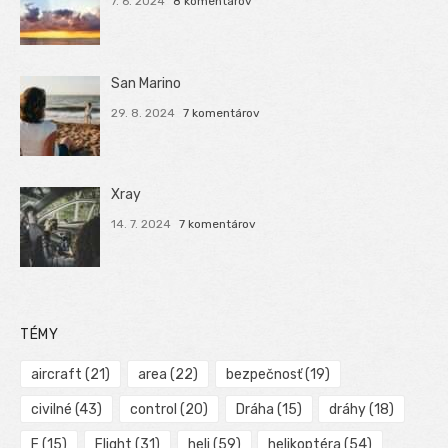
7. 6. 2024
8 komentárov
San Marino
29. 8. 2024
7 komentárov
Xray
14. 7. 2024
7 komentárov
TÉMY
aircraft
(21)
area
(22)
bezpečnosť
(19)
civilné
(43)
control
(20)
Dráha
(15)
dráhy
(18)
F
(15)
Flight
(31)
heli
(59)
helikoptéra
(54)