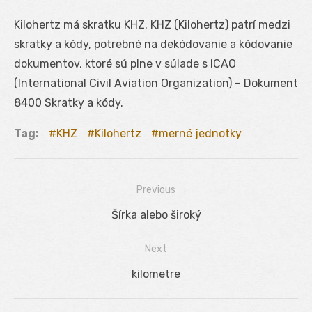
Kilohertz má skratku KHZ. KHZ (Kilohertz) patrí medzi
skratky a kódy, potrebné na dekódovanie a kódovanie
dokumentov, ktoré sú plne v súlade s ICAO
(International Civil Aviation Organization) – Dokument
8400 Skratky a kódy.
Tag:
KHZ
Kilohertz
merné jednotky
Previous
Navigácia
Previous
Šírka alebo široký
v
post:
Next
článku
Next
kilometre
post: