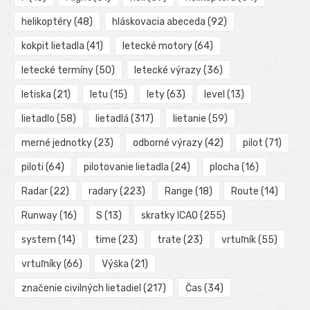
helikoptéry
(48)
hláskovacia abeceda
(92)
kokpit lietadla
(41)
letecké motory
(64)
letecké termíny
(50)
letecké výrazy
(36)
letiska
(21)
letu
(15)
lety
(63)
level
(13)
lietadlo
(58)
lietadlá
(317)
lietanie
(59)
merné jednotky
(23)
odborné výrazy
(42)
pilot
(71)
piloti
(64)
pilotovanie lietadla
(24)
plocha
(16)
Radar
(22)
radary
(223)
Range
(18)
Route
(14)
Runway
(16)
S
(13)
skratky ICAO
(255)
system
(14)
time
(23)
trate
(23)
vrtuľník
(55)
vrtuľníky
(66)
Výška
(21)
značenie civilných lietadiel
(217)
Čas
(34)