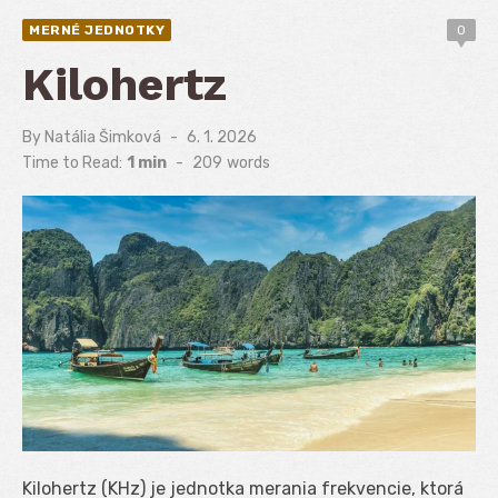
MERNÉ JEDNOTKY
0
Kilohertz
By
Natália Šimková
Posted
6. 1. 2026
on
Time to Read:
1 min
-
209
words
Kilohertz (KHz) je jednotka merania frekvencie, ktorá