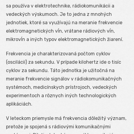
sa používa v elektrotechnike, rádiokomunikácii a
vedeckých výskumoch. Je to jedna z mnohých
jednotiek, ktoré sa využívajú na meranie frekvencie
elektromagnetických vĺn, vrátane rádiových vĺn,
mikrovĺn a iných typov elektromagnetických žiarení.
Frekvencia je charakterizovaná počtom cyklov
(oscilácií) za sekundu. V prípade kilohertz ide o tisíc
cyklov za sekundu. Táto jednotka je užitočná na
meranie frekvencie signálov v rádiokomunikačných
systémoch, medicínskych prístrojoch, vedeckých
experimentoch a rôznych iných technologických
aplikáciách.
V leteckom priemysle má frekvencia dôležitý význam,
pretože je spojená s rádiovými komunikačnými