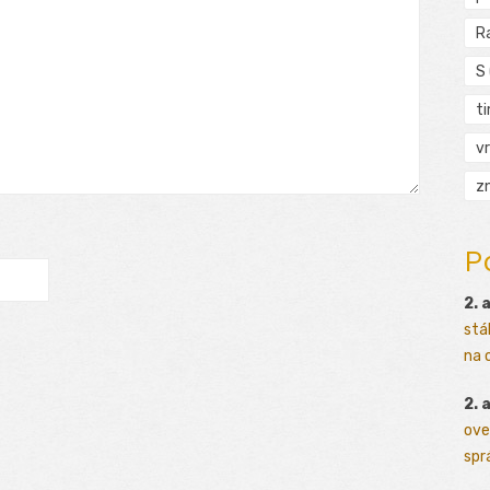
R
S
t
vr
zn
P
2. 
stá
na o
2. 
ove
sprá