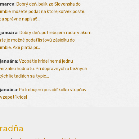
 marca
:
Dobrý deň, balík zo Slovenska do
umbie môžete podať na ktorejkoľvek pošte.
ba správne napísať ...
 januára
:
Dobrý deň, potrebujem radu: v akom
te je možné podať listovú zásielku do
mbie. Aké platia pr...
 januára
:
Vzopätie krídel nemá jednu
verzálnu hodnotu. Pri dopravných a bežných
kých lietadlách sa typic...
 januára
:
Potrebujem poradiť kolko stupňov
vzepetí kridel
radňa