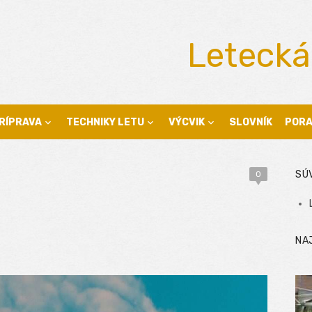
Letecká
RÍPRAVA
TECHNIKY LETU
VÝCVIK
SLOVNÍK
POR
SÚ
0
NA