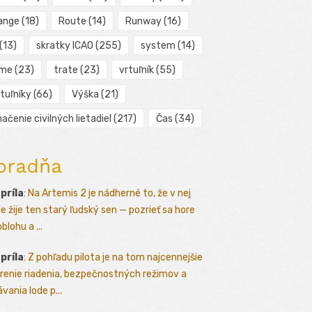
ange
(18)
Route
(14)
Runway
(16)
(13)
skratky ICAO
(255)
system
(14)
ime
(23)
trate
(23)
vrtuľník
(55)
tuľníky
(66)
Výška
(21)
ačenie civilných lietadiel
(217)
Čas
(34)
oradňa
apríla
:
Na Artemis 2 je nádherné to, že v nej
le žije ten starý ľudský sen — pozrieť sa hore
blohu a ...
apríla
:
Z pohľadu pilota je na tom najcennejšie
renie riadenia, bezpečnostných režimov a
vania lode p...