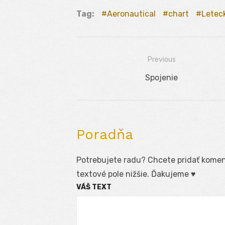
Tag:
Aeronautical
chart
Letec
Previous
Navigácia
Previous
Spojenie
v
post:
článku
Poradňa
Potrebujete radu? Chcete pridať koment
textové pole nižšie. Ďakujeme ♥
VÁŠ TEXT