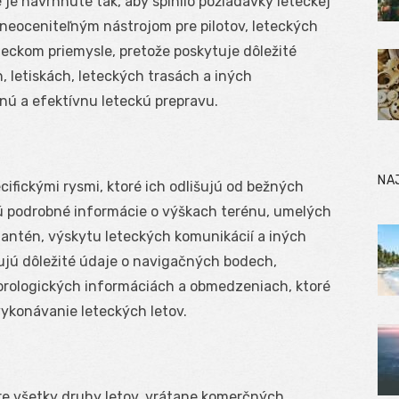
 je navrhnuté tak, aby splnilo požiadavky leteckej
 neoceniteľným nástrojom pre pilotov, leteckých
teckom priemysle, pretože poskytuje dôležité
, letiskách, leteckých trasách a iných
ú a efektívnu leteckú prepravu.
NA
ifickými rysmi, ktoré ich odlišujú od bežných
 podrobné informácie o výškach terénu, umelých
 antén, výskytu leteckých komunikácií a iných
ujú dôležité údaje o navigačných bodech,
orologických informáciách a obmedzeniach, ktoré
ykonávanie leteckých letov.
 všetky druhy letov, vrátane komerčných