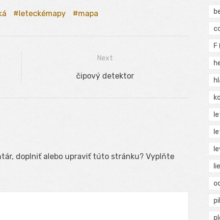
b
ká
leteckémapy
mapa
c
F
Next
h
Next
čipový detektor
h
post:
ko
l
le
le
ár, doplniť alebo upraviť túto stránku? Vyplňte
li
o
pi
p