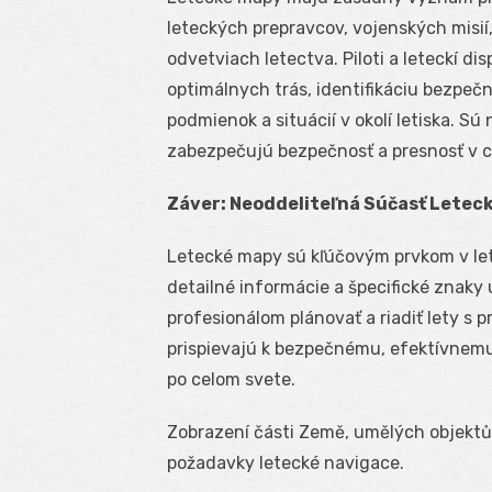
leteckých prepravcov, vojenských misií
odvetviach letectva. Piloti a leteckí d
optimálnych trás, identifikáciu bezpeč
podmienok a situácií v okolí letiska. S
zabezpečujú bezpečnosť a presnosť v c
Záver: Neoddeliteľná Súčasť Leteck
Letecké mapy sú kľúčovým prvkom v lete
detailné informácie a špecifické znak
profesionálom plánovať a riadiť lety s
prispievajú k bezpečnému, efektívnemu
po celom svete.
Zobrazení části Země, umělých objektů 
požadavky letecké navigace.