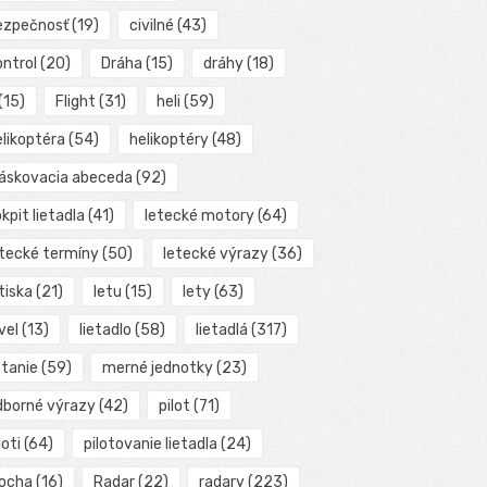
ezpečnosť
(19)
civilné
(43)
ontrol
(20)
Dráha
(15)
dráhy
(18)
(15)
Flight
(31)
heli
(59)
elikoptéra
(54)
helikoptéry
(48)
láskovacia abeceda
(92)
kpit lietadla
(41)
letecké motory
(64)
etecké termíny
(50)
letecké výrazy
(36)
tiska
(21)
letu
(15)
lety
(63)
vel
(13)
lietadlo
(58)
lietadlá
(317)
etanie
(59)
merné jednotky
(23)
dborné výrazy
(42)
pilot
(71)
loti
(64)
pilotovanie lietadla
(24)
locha
(16)
Radar
(22)
radary
(223)