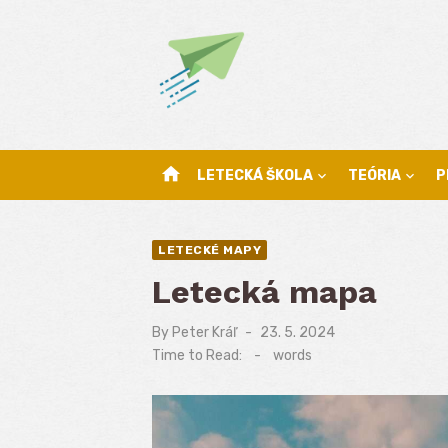
Skip
to
content
home
LETECKÁ ŠKOLA
TEÓRIA
P
LETECKÉ MAPY
Letecká mapa
By
Peter Kráľ
Posted
23. 5. 2024
on
Time to Read:
-
words