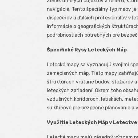
Zeme, umelých objektov a reliéfu, ktoré
navigácie. Tento špeciálny typ mapy je
dispečerov a ďalších profesionálov v le
informácie o geografických štruktúrach
podrobnostiach potrebných pre bezpečn
Špecifické Rysy Leteckých Máp
Letecké mapy sa vyznačujú svojimi špec
zemepisných máp. Tieto mapy zahŕňajú
štruktúrach vrátane budov, stožiarov a
leteckých zariadení. Okrem toho obsah
vzdušných koridoroch, letiskách, mete
sú kľúčové pre bezpečné plánovanie a v
Využitie Leteckých Máp v Letectve
Letecké mapy majú zásadný význam pre