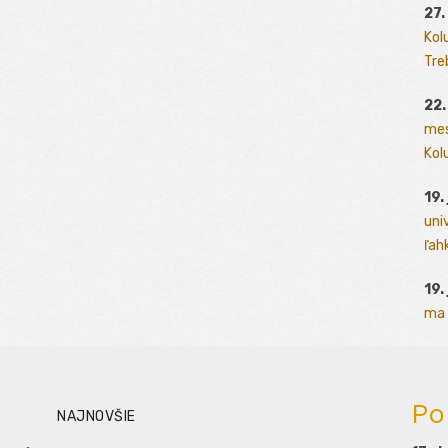
27.
Kol
Tre
22.
mes
Kolu
19.
uni
ľah
19.
ma 
Po
NAJNOVŠIE