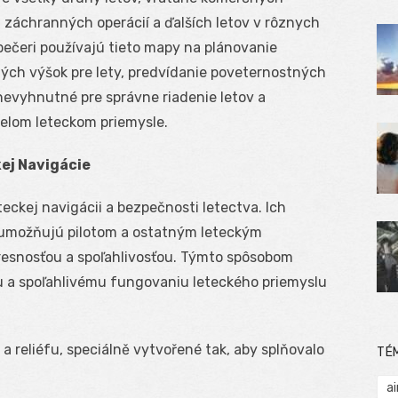
, záchranných operácií a ďalších letov v rôznych
ispečeri používajú tieto mapy na plánovanie
ných výšok pre lety, predvídanie poveternostných
ú nevyhnutné pre správne riadenie letov a
elom leteckom priemysle.
ej Navigácie
ckej navigácii a bezpečnosti letectva. Ich
y umožňujú pilotom a ostatným leteckým
 presnosťou a spoľahlivosťou. Týmto spôsobom
 a spoľahlivému fungovaniu leteckého priemyslu
a reliéfu, speciálně vytvořené tak, aby splňovalo
TÉ
ai