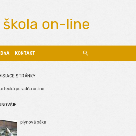
 škola on-line
ADŇA
KONTAKT
VISIACE STRÁNKY
Letecká poradňa online
JNOVŠIE
plynová páka