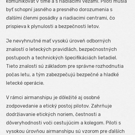
komunikovať v tíme a s riadiacimi vežami. Piloti musia
byť schopní jasného a presného dorozumenia s
ďalšími členmi posádky a riadiacimi centrami, čo
prispieva k plynulosti a bezpečnosti letov.
Je nevyhnutné mať vysokú úroveň odborných
znalostí o leteckých pravidlách, bezpečnostných
postupoch a technických špecifikáciách lietadiel.
Tieto znalosti sú základom pre správne rozhodnutia
počas letu, a tým zabezpečujú bezpečné a hladké
letecké operácie.
V rámci airmanshipu je dôležité aj osobné
zodpovedanie a etický postoj pilotov. Zahrňuje
dodržiavanie etických noriem, čestnosti a
dôveryhodnosti voči cestujúcim a kolegom. Piloti s
vysokou úrovňou airmanshipu sú vzorom pre ďalších