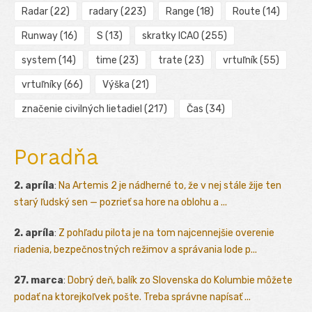
Radar
(22)
radary
(223)
Range
(18)
Route
(14)
Runway
(16)
S
(13)
skratky ICAO
(255)
system
(14)
time
(23)
trate
(23)
vrtuľník
(55)
vrtuľníky
(66)
Výška
(21)
značenie civilných lietadiel
(217)
Čas
(34)
Poradňa
2. apríla
:
Na Artemis 2 je nádherné to, že v nej stále žije ten
starý ľudský sen — pozrieť sa hore na oblohu a ...
2. apríla
:
Z pohľadu pilota je na tom najcennejšie overenie
riadenia, bezpečnostných režimov a správania lode p...
27. marca
:
Dobrý deň, balík zo Slovenska do Kolumbie môžete
podať na ktorejkoľvek pošte. Treba správne napísať ...