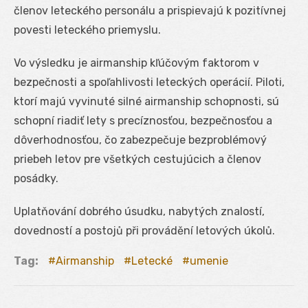
členov leteckého personálu a prispievajú k pozitívnej
povesti leteckého priemyslu.
Vo výsledku je airmanship kľúčovým faktorom v
bezpečnosti a spoľahlivosti leteckých operácií. Piloti,
ktorí majú vyvinuté silné airmanship schopnosti, sú
schopní riadiť lety s precíznosťou, bezpečnosťou a
dôverhodnosťou, čo zabezpečuje bezproblémový
priebeh letov pre všetkých cestujúcich a členov
posádky.
Uplatňování dobrého úsudku, nabytých znalostí,
dovedností a postojů při provádění letových úkolů.
Tag:
Airmanship
Letecké
umenie