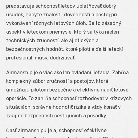
predstavuje schopnosť letcov uplatňovať dobrý
úsudok, nabyté znalosti, dovednosti a postoj pri
vykonávaní rôznych letových úloh. Je to zásadný
aspekt v leteckom priemysle, ktorý sa týka nielen
technických zručností, ale aj etických a
bezpečnostných hodnôt, ktoré piloti a ďalší leteckí
profesionáli musia dodržiavať.
Airmanship je o viac ako len ovládaní lietadla. Zahŕňa
komplexný súbor zručností a postojov, ktoré
umožňujú pilotom bezpečne a efektívne riadiť letové
operácie. To zahŕňa schopnosť rozhodovať v krízových
situáciách, správne hodnotiť riziká a vždy konať v
záujme bezpečnosti cestujúcich a posádky.
Časť airmanshipu je aj schopnosť efektívne