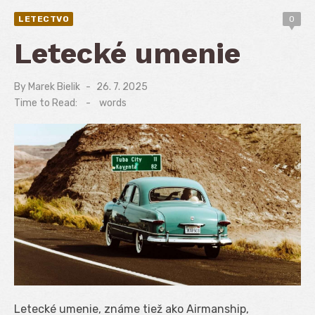
LETECTVO
0
Letecké umenie
By
Marek Bielik
Posted
26. 7. 2025
on
Time to Read:
-
words
Letecké umenie, známe tiež ako Airmanship,