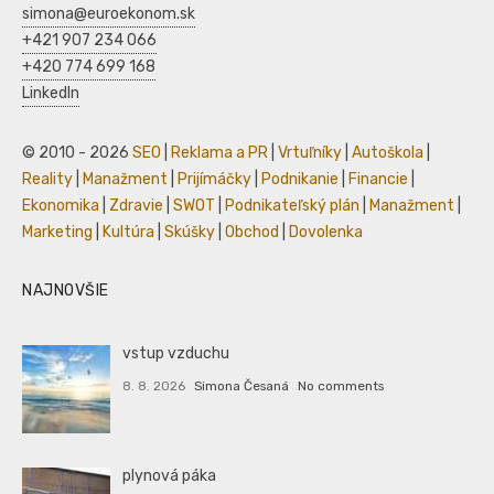
simona@euroekonom.sk
+421 907 234 066
+420 774 699 168
LinkedIn
© 2010 - 2026
SEO
|
Reklama a PR
|
Vrtuľníky
|
Autoškola
|
Reality
|
Manažment
|
Prijímáčky
|
Podnikanie
|
Financie
|
Ekonomika
|
Zdravie
|
SWOT
|
Podnikateľský plán
|
Manažment
|
Marketing
|
Kultúra
|
Skúšky
|
Obchod
|
Dovolenka
NAJNOVŠIE
vstup vzduchu
8. 8. 2026
Simona Česaná
No comments
plynová páka