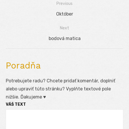
Previous
Navigácia
Previous
Október
v
post:
Next
článku
Next
bodová matica
post:
Poradňa
Potrebujete radu? Chcete pridať komentár, doplniť
alebo upraviť túto stránku? Vyplňte textové pole
nižšie. Ďakujeme ♥
VÁŠ TEXT