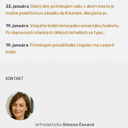
22. januára
:
Dobrý deň, potrebujem radu: v akom meste je
možné podať listovú zásielku do Kolumbie. Aké platia pr...
19. januára
:
Vzopätie krídel nemá jednu univerzálnu hodnotu.
Pri dopravných a bežných ľahkých lietadlách sa typic...
19. januára
:
Potrebujem poradiť kolko stupňov ma vzepetí
kridel
KONTAKT
šéfredaktorka
Simona Česaná