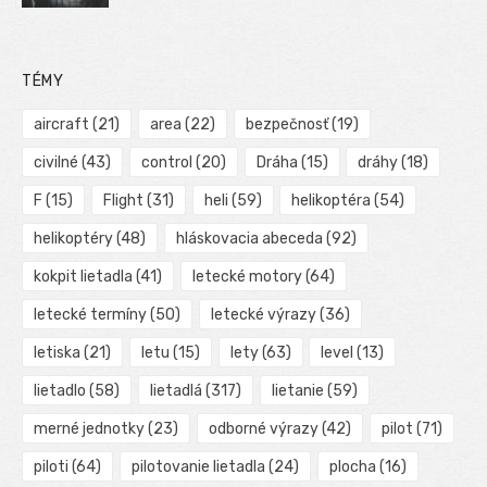
TÉMY
aircraft
(21)
area
(22)
bezpečnosť
(19)
civilné
(43)
control
(20)
Dráha
(15)
dráhy
(18)
F
(15)
Flight
(31)
heli
(59)
helikoptéra
(54)
helikoptéry
(48)
hláskovacia abeceda
(92)
kokpit lietadla
(41)
letecké motory
(64)
letecké termíny
(50)
letecké výrazy
(36)
letiska
(21)
letu
(15)
lety
(63)
level
(13)
lietadlo
(58)
lietadlá
(317)
lietanie
(59)
merné jednotky
(23)
odborné výrazy
(42)
pilot
(71)
piloti
(64)
pilotovanie lietadla
(24)
plocha
(16)