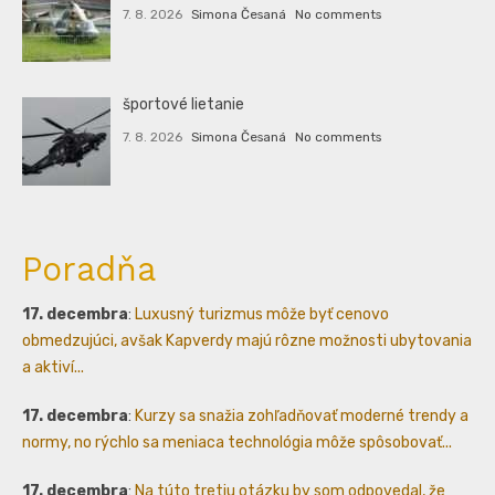
7. 8. 2026
Simona Česaná
No comments
športové lietanie
7. 8. 2026
Simona Česaná
No comments
Poradňa
17. decembra
:
Luxusný turizmus môže byť cenovo
obmedzujúci, avšak Kapverdy majú rôzne možnosti ubytovania
a aktiví...
17. decembra
:
Kurzy sa snažia zohľadňovať moderné trendy a
normy, no rýchlo sa meniaca technológia môže spôsobovať...
17. decembra
:
Na túto tretiu otázku by som odpovedal, že