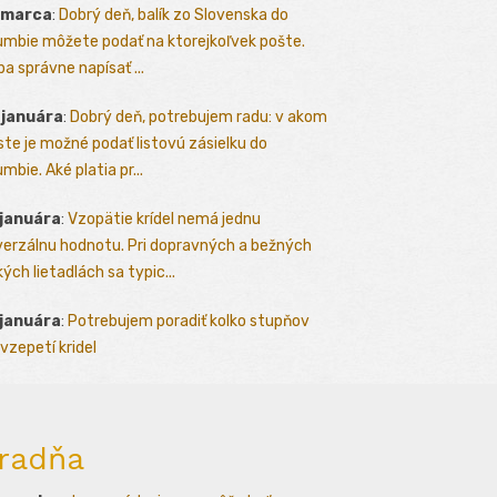
 marca
:
Dobrý deň, balík zo Slovenska do
umbie môžete podať na ktorejkoľvek pošte.
ba správne napísať ...
 januára
:
Dobrý deň, potrebujem radu: v akom
te je možné podať listovú zásielku do
mbie. Aké platia pr...
 januára
:
Vzopätie krídel nemá jednu
verzálnu hodnotu. Pri dopravných a bežných
kých lietadlách sa typic...
 januára
:
Potrebujem poradiť kolko stupňov
vzepetí kridel
radňa