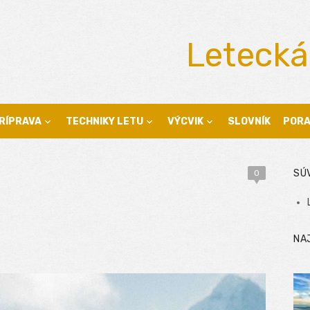
Letecká
RÍPRAVA
TECHNIKY LETU
VÝCVIK
SLOVNÍK
POR
SÚ
0
NA