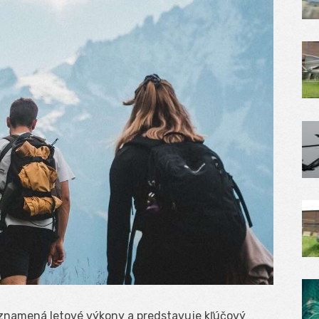
 znamená letové výkony a predstavuje kľúčový