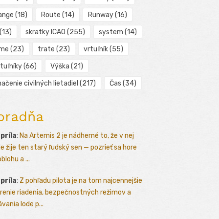
ange
(18)
Route
(14)
Runway
(16)
(13)
skratky ICAO
(255)
system
(14)
ime
(23)
trate
(23)
vrtuľník
(55)
tuľníky
(66)
Výška
(21)
ačenie civilných lietadiel
(217)
Čas
(34)
oradňa
apríla
:
Na Artemis 2 je nádherné to, že v nej
le žije ten starý ľudský sen — pozrieť sa hore
blohu a ...
apríla
:
Z pohľadu pilota je na tom najcennejšie
renie riadenia, bezpečnostných režimov a
vania lode p...