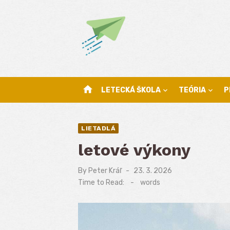
Skip
to
content
home
LETECKÁ ŠKOLA
TEÓRIA
P
LIETADLÁ
letové výkony
By
Peter Kráľ
Posted
23. 3. 2026
on
Time to Read:
-
words