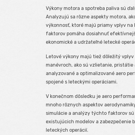
Výkony motora a spotreba paliva sú ďa
Analyzujú sa rôzne aspekty motora, ako 
výkonnosť, ktoré majú priamy vplyv na 
faktorov pomáha dosiahnuť efektívnejšiu
ekonomické a udržateľné letecké operác
Letové výkony majú tiež dôležitý vplyv
manévroch, ako sú vzlietanie, pristátie
analyzované a optimalizované aero per
spojené s leteckými operáciami.
V konečnom dôsledku je aero performa
mnoho rôznych aspektov aerodynamiky, 
simulácie a analýzy týchto faktorov sú
existujúcich modelov a zabezpečenie 
leteckých operácií.