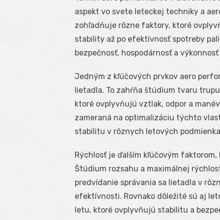
aspekt vo svete leteckej techniky a ae
zohľadňuje rôzne faktory, ktoré ovplyvň
stability až po efektívnosť spotreby pa
bezpečnosť, hospodárnosť a výkonnosť 
Jedným z kľúčových prvkov aero perfo
lietadla. To zahŕňa štúdium tvaru trup
ktoré ovplyvňujú vztlak, odpor a manév
zameraná na optimalizáciu týchto vlas
stabilitu v rôznych letových podmienk
Rýchlosť je ďalším kľúčovým faktorom, 
Štúdium rozsahu a maximálnej rýchlosti 
predvídanie správania sa lietadla v rô
efektívnosti. Rovnako dôležité sú aj l
letu, ktoré ovplyvňujú stabilitu a bezpe