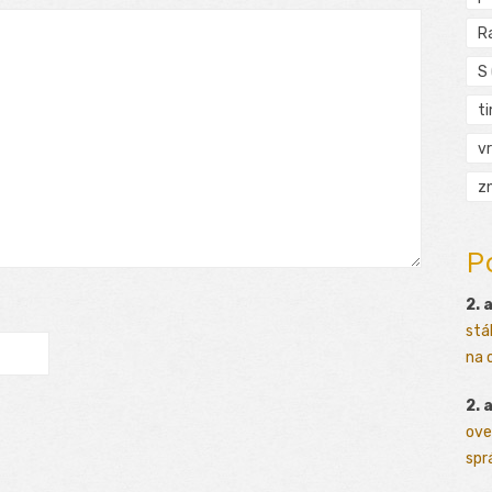
R
S
t
vr
zn
P
2. 
stá
na o
2. 
ove
sprá