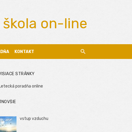
 škola on-line
ADŇA
KONTAKT
VISIACE STRÁNKY
Letecká poradňa online
JNOVŠIE
vstup vzduchu