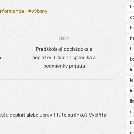
b
rformance
výkony
c
F
Next
h
Next
Predškolská dochádzka a
h
o
post:
poplatky: Lokálne špecifiká a
ko
podmienky prijatia
l
le
le
li
o
ár, doplniť alebo upraviť túto stránku? Vyplňte
pi
p