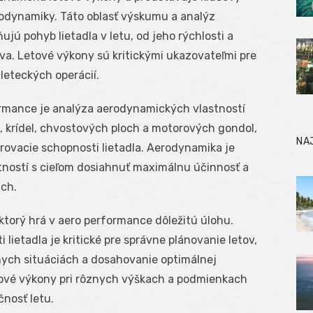
rodynamiky. Táto oblasť výskumu a analýz
ujú pohyb lietadla v letu, od jeho rýchlosti a
liva. Letové výkony sú kritickými ukazovateľmi pre
leteckých operácií.
rmance je analýza aerodynamických vlastností
u, krídel, chvostových ploch a motorových gondol,
NA
rovacie schopnosti lietadla. Aerodynamika je
tností s cieľom dosiahnuť maximálnu účinnosť a
ach.
ktorý hrá v aero performance dôležitú úlohu.
lietadla je kritické pre správne plánovanie letov,
znych situáciách a dosahovanie optimálnej
etové výkony pri rôznych výškach a podmienkach
čnosť letu.