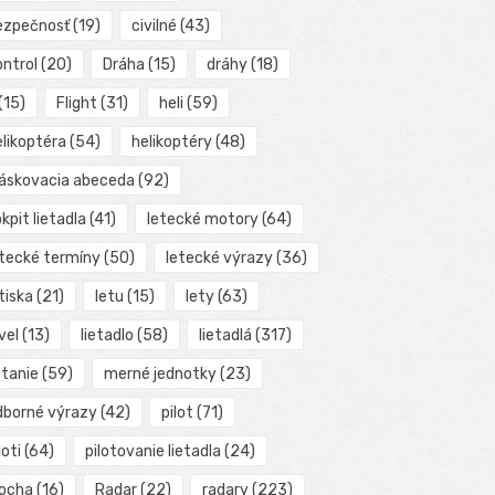
ezpečnosť
(19)
civilné
(43)
ontrol
(20)
Dráha
(15)
dráhy
(18)
(15)
Flight
(31)
heli
(59)
elikoptéra
(54)
helikoptéry
(48)
láskovacia abeceda
(92)
kpit lietadla
(41)
letecké motory
(64)
etecké termíny
(50)
letecké výrazy
(36)
tiska
(21)
letu
(15)
lety
(63)
vel
(13)
lietadlo
(58)
lietadlá
(317)
etanie
(59)
merné jednotky
(23)
dborné výrazy
(42)
pilot
(71)
loti
(64)
pilotovanie lietadla
(24)
locha
(16)
Radar
(22)
radary
(223)