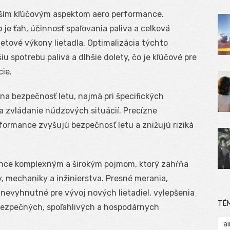
lším kľúčovým aspektom aero performance.
je ťah, účinnosť spaľovania paliva a celková
letové výkony lietadla. Optimalizácia týchto
 spotrebu paliva a dlhšie dolety, čo je kľúčové pre
ie.
 na bezpečnosť letu, najmä pri špecifických
 a zvládanie núdzových situácií. Precízne
formance zvyšujú bezpečnosť letu a znižujú riziká
nce komplexným a širokým pojmom, ktorý zahŕňa
mechaniky a inžinierstva. Presné merania,
 nevyhnutné pre vývoj nových lietadiel, vylepšenia
TÉ
bezpečných, spoľahlivých a hospodárnych
ai