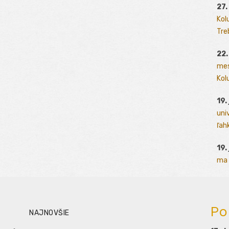
27.
Kol
Tre
22.
mes
Kolu
19.
uni
ľah
19.
ma 
Po
NAJNOVŠIE