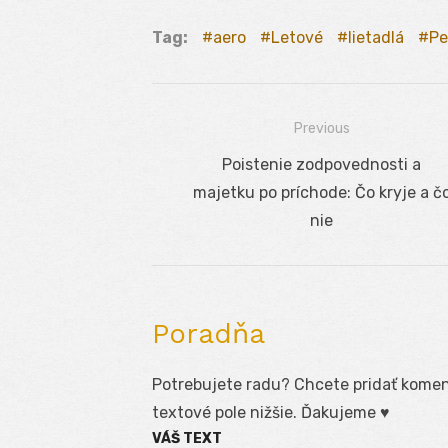
Tag:
aero
Letové
lietadlá
Pe
Previous
Navigácia
Previous
Poistenie zodpovednosti a
v
post:
majetku po príchode: Čo kryje a č
článku
nie
Poradňa
Potrebujete radu? Chcete pridať koment
textové pole nižšie. Ďakujeme ♥
VÁŠ TEXT