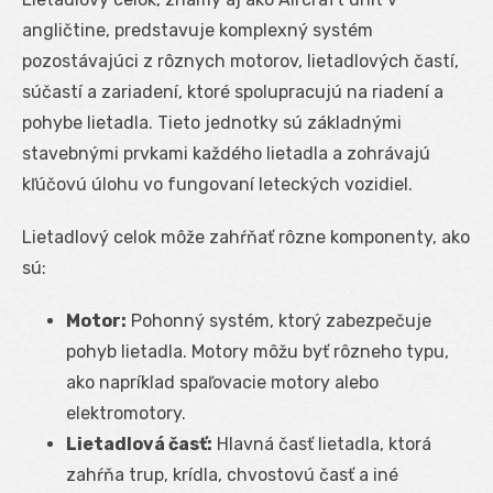
angličtine, predstavuje komplexný systém
pozostávajúci z rôznych motorov, lietadlových častí,
súčastí a zariadení, ktoré spolupracujú na riadení a
pohybe lietadla. Tieto jednotky sú základnými
stavebnými prvkami každého lietadla a zohrávajú
kľúčovú úlohu vo fungovaní leteckých vozidiel.
Lietadlový celok môže zahŕňať rôzne komponenty, ako
sú:
Motor:
Pohonný systém, ktorý zabezpečuje
pohyb lietadla. Motory môžu byť rôzneho typu,
ako napríklad spaľovacie motory alebo
elektromotory.
Lietadlová časť:
Hlavná časť lietadla, ktorá
zahŕňa trup, krídla, chvostovú časť a iné