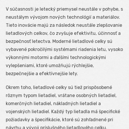
V súčasnosti je letecký priemysel neustále v pohybe, s
neustálym vývojom nových technológií a materiálov.
Tieto inovácie majú za následok neustále zlepšovanie
lietadlových celkov, čo zvyšuje efektivitu, účinnosť a
bezpečnosť letectva. Moderné lietadlové celky sú
vybavené pokročilými systémami riadenia letu, vysoko
výkonnými motormi a ďalšími technologickými
vylepšeniami, ktoré umožňujú rýchlejšie,
bezpečnejšie a efektívnejšie lety.
Okrem toho, lietadlové celky sú tiež prispôsobené
rôznym typom lietadiel, vrátane osobných lietadiel,
komerčných lietadiel, nákladných lietadiel a
vojenských lietadiel. Každý typ lietadla má špecifické
požiadavky a špecifikácie, ktoré sú zohľadnené pri
návrhu a vývoji príslušného lietadlového celku.