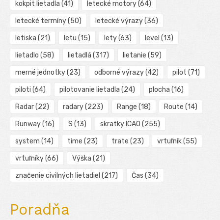
kokpit lietadla
(41)
letecké motory
(64)
letecké termíny
(50)
letecké výrazy
(36)
letiska
(21)
letu
(15)
lety
(63)
level
(13)
lietadlo
(58)
lietadlá
(317)
lietanie
(59)
merné jednotky
(23)
odborné výrazy
(42)
pilot
(71)
piloti
(64)
pilotovanie lietadla
(24)
plocha
(16)
Radar
(22)
radary
(223)
Range
(18)
Route
(14)
Runway
(16)
S
(13)
skratky ICAO
(255)
system
(14)
time
(23)
trate
(23)
vrtuľník
(55)
vrtuľníky
(66)
Výška
(21)
značenie civilných lietadiel
(217)
Čas
(34)
Poradňa