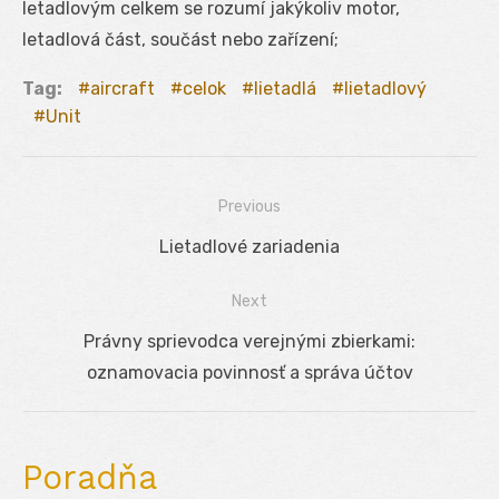
letadlovým celkem se rozumí jakýkoliv motor,
letadlová část, součást nebo zařízení;
Tag:
aircraft
celok
lietadlá
lietadlový
Unit
Previous
Navigácia
Previous
Lietadlové zariadenia
v
post:
Next
článku
Next
Právny sprievodca verejnými zbierkami:
post:
oznamovacia povinnosť a správa účtov
Poradňa