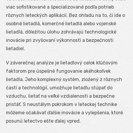
viac sofistikované a špecializované podľa potrieb
rôznych leteckých aplikácií. Bez ohľadu na to, či ide o
osobné lietadlá, komerčné lietadlá alebo vojenské
lietadlá, dôležitou úlohu zohrávajú technologické
inovácie pri zvyšovaní výkonnosti a bezpečnosti
lietadiel.
V záverečnej analýze je lietadlový celok kľúčovým
faktorom pre úspešné fungovanie akéhokoľvek
lietadla. Jeho komplexný systém, zložený z rôznych
častí a technológií, umožňuje lietadlu stúpať do
vzduchu, lietať na veľké vzdialenosti a bezpečne
pristáť. S neustálym pokrokom v leteckej technike
môžeme očakávať ďalšie inovácie a vylepšenia, ktoré
posunú letectvo ešte ďalej vpred.