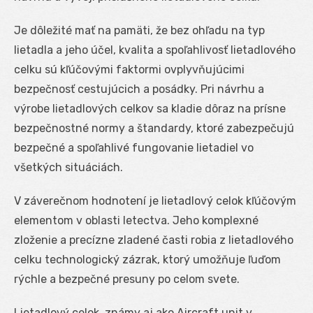
Je dôležité mať na pamäti, že bez ohľadu na typ
lietadla a jeho účel, kvalita a spoľahlivosť lietadlového
celku sú kľúčovými faktormi ovplyvňujúcimi
bezpečnosť cestujúcich a posádky. Pri návrhu a
výrobe lietadlových celkov sa kladie dôraz na prísne
bezpečnostné normy a štandardy, ktoré zabezpečujú
bezpečné a spoľahlivé fungovanie lietadiel vo
všetkých situáciách.
V záverečnom hodnotení je lietadlový celok kľúčovým
elementom v oblasti letectva. Jeho komplexné
zloženie a precízne zladené časti robia z lietadlového
celku technologický zázrak, ktorý umožňuje ľuďom
rýchle a bezpečné presuny po celom svete.
Lietadlový celok, známy aj ako Aircraft unit v