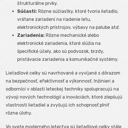
štrukturálne prvky.
Súčasti:
Rôzne súčiastky, ktoré tvoria lietadlo,
vrátane zariadení na riadenie letu,
elektronických prístrojov, výbavy na palube atď.
Zariadenia:
Rôzne mechanické alebo
elektronické zariadenia, ktoré slúžia na
špecifické účely, ako sú podvozok, brzdy,
pristávacie zariadenia a komunikačné systémy.
Lietadlové celky sú navrhované a vyvíjané s dôrazom
na bezpečnosť, efektívnosť a výkonnosť. Inžinieri a
odborníci v oblasti leteckej techniky spolupracujú na
vývoji nových technológií a inováciách, ktoré zlepšujú
vlastnosti lietadiel a zvyšujú ich schopnosť plniť
rôzne úlohy.
Vo svete moderného letectva sú lietadlové celky stále