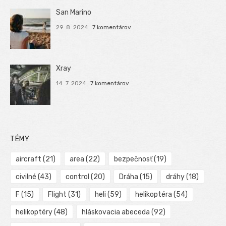
San Marino
29. 8. 2024
7 komentárov
Xray
14. 7. 2024
7 komentárov
TÉMY
aircraft
(21)
area
(22)
bezpečnosť
(19)
civilné
(43)
control
(20)
Dráha
(15)
dráhy
(18)
F
(15)
Flight
(31)
heli
(59)
helikoptéra
(54)
helikoptéry
(48)
hláskovacia abeceda
(92)