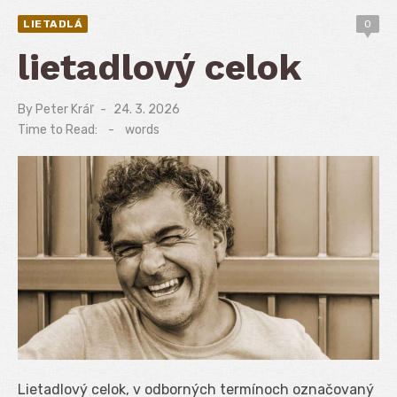
LIETADLÁ
0
lietadlový celok
By
Peter Kráľ
Posted
24. 3. 2026
on
Time to Read:
-
words
Lietadlový celok, v odborných termínoch označovaný