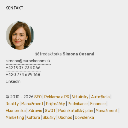
KONTAKT
šéfredaktorka
Simona Česaná
simona@euroekonom.sk
+421 907 234 066
+420 774 699 168
LinkedIn
© 2010 - 2026
SEO
|
Reklama a PR
|
Vrtuľníky
|
Autoškola
|
Reality
|
Manažment
|
Prijímáčky
|
Podnikanie
|
Financie
|
Ekonomika
|
Zdravie
|
SWOT
|
Podnikateľský plán
|
Manažment
|
Marketing
|
Kultúra
|
Skúšky
|
Obchod
|
Dovolenka