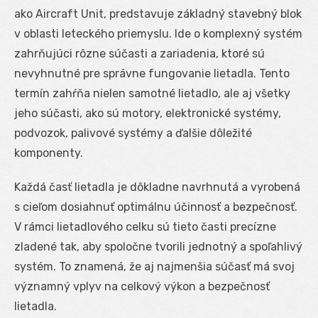
ako Aircraft Unit, predstavuje základný stavebný blok
v oblasti leteckého priemyslu. Ide o komplexný systém
zahrňujúci rôzne súčasti a zariadenia, ktoré sú
nevyhnutné pre správne fungovanie lietadla. Tento
termín zahŕňa nielen samotné lietadlo, ale aj všetky
jeho súčasti, ako sú motory, elektronické systémy,
podvozok, palivové systémy a ďalšie dôležité
komponenty.
Každá časť lietadla je dôkladne navrhnutá a vyrobená
s cieľom dosiahnuť optimálnu účinnosť a bezpečnosť.
V rámci lietadlového celku sú tieto časti precízne
zladené tak, aby spoločne tvorili jednotný a spoľahlivý
systém. To znamená, že aj najmenšia súčasť má svoj
významný vplyv na celkový výkon a bezpečnosť
lietadla.