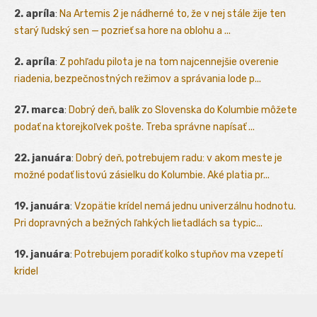
2. apríla
:
Na Artemis 2 je nádherné to, že v nej stále žije ten
starý ľudský sen — pozrieť sa hore na oblohu a ...
2. apríla
:
Z pohľadu pilota je na tom najcennejšie overenie
riadenia, bezpečnostných režimov a správania lode p...
27. marca
:
Dobrý deň, balík zo Slovenska do Kolumbie môžete
podať na ktorejkoľvek pošte. Treba správne napísať ...
22. januára
:
Dobrý deň, potrebujem radu: v akom meste je
možné podať listovú zásielku do Kolumbie. Aké platia pr...
19. januára
:
Vzopätie krídel nemá jednu univerzálnu hodnotu.
Pri dopravných a bežných ľahkých lietadlách sa typic...
19. januára
:
Potrebujem poradiť kolko stupňov ma vzepetí
kridel