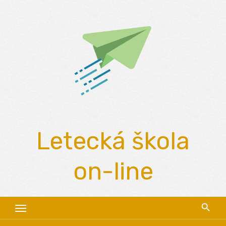
Skip
to
content
Letecká škola
on-line