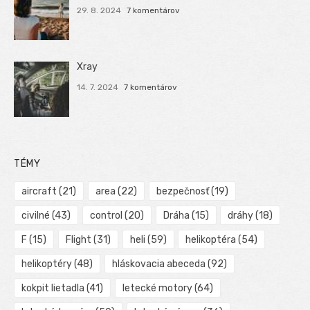
29. 8. 2024
7 komentárov
Xray
14. 7. 2024
7 komentárov
TÉMY
aircraft
(21)
area
(22)
bezpečnosť
(19)
civilné
(43)
control
(20)
Dráha
(15)
dráhy
(18)
F
(15)
Flight
(31)
heli
(59)
helikoptéra
(54)
helikoptéry
(48)
hláskovacia abeceda
(92)
kokpit lietadla
(41)
letecké motory
(64)