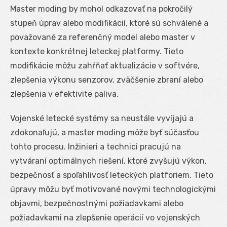
Master moding by mohol odkazovať na pokročilý
stupeň úprav alebo modifikácií, ktoré sú schválené a
považované za referenčný model alebo master v
kontexte konkrétnej leteckej platformy. Tieto
modifikácie môžu zahŕňať aktualizácie v softvére,
zlepšenia výkonu senzorov, zväčšenie zbraní alebo
zlepšenia v efektivite paliva.
Vojenské letecké systémy sa neustále vyvíjajú a
zdokonaľujú, a master moding môže byť súčasťou
tohto procesu. Inžinieri a technici pracujú na
vytváraní optimálnych riešení, ktoré zvyšujú výkon,
bezpečnosť a spoľahlivosť leteckých platforiem. Tieto
úpravy môžu byť motivované novými technologickými
objavmi, bezpečnostnými požiadavkami alebo
požiadavkami na zlepšenie operácií vo vojenských