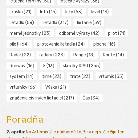
letecké termíny
(50)
letecké výrazy
(36)
letiska
(21)
letu
(15)
lety
(63)
level
(13)
lietadlo
(58)
lietadlá
(317)
lietanie
(59)
merné jednotky
(23)
odborné výrazy
(42)
pilot
(71)
piloti
(64)
pilotovanie lietadla
(24)
plocha
(16)
Radar
(22)
radary
(223)
Range
(18)
Route
(14)
Runway
(16)
S
(13)
skratky ICAO
(255)
system
(14)
time
(23)
trate
(23)
vrtuľník
(55)
vrtuľníky
(66)
Výška
(21)
značenie civilných lietadiel
(217)
Čas
(34)
Poradňa
2. apríla
:
Na Artemis 2 je nádherné to, že v nej stále žije ten