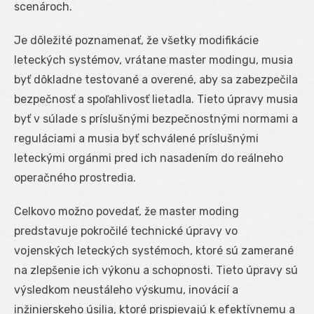
scenároch.
Je dôležité poznamenať, že všetky modifikácie
leteckých systémov, vrátane master modingu, musia
byť dôkladne testované a overené, aby sa zabezpečila
bezpečnosť a spoľahlivosť lietadla. Tieto úpravy musia
byť v súlade s príslušnými bezpečnostnými normami a
reguláciami a musia byť schválené príslušnými
leteckými orgánmi pred ich nasadením do reálneho
operačného prostredia.
Celkovo možno povedať, že master moding
predstavuje pokročilé technické úpravy vo
vojenských leteckých systémoch, ktoré sú zamerané
na zlepšenie ich výkonu a schopnosti. Tieto úpravy sú
výsledkom neustáleho výskumu, inovácií a
inžinierskeho úsilia, ktoré prispievajú k efektívnemu a