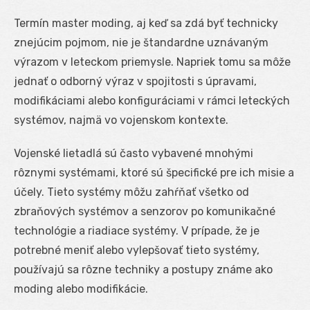
Termín master moding, aj keď sa zdá byť technicky
znejúcim pojmom, nie je štandardne uznávaným
výrazom v leteckom priemysle. Napriek tomu sa môže
jednať o odborný výraz v spojitosti s úpravami,
modifikáciami alebo konfiguráciami v rámci leteckých
systémov, najmä vo vojenskom kontexte.
Vojenské lietadlá sú často vybavené mnohými
rôznymi systémami, ktoré sú špecifické pre ich misie a
účely. Tieto systémy môžu zahŕňať všetko od
zbraňových systémov a senzorov po komunikačné
technológie a riadiace systémy. V prípade, že je
potrebné meniť alebo vylepšovať tieto systémy,
používajú sa rôzne techniky a postupy známe ako
moding alebo modifikácie.