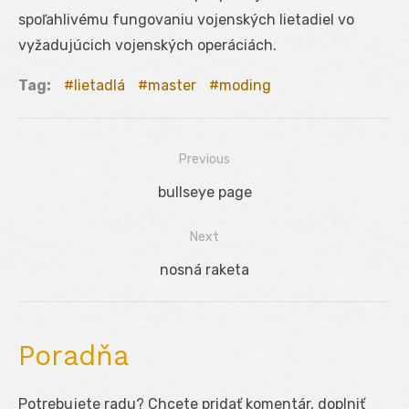
spoľahlivému fungovaniu vojenských lietadiel vo
vyžadujúcich vojenských operáciách.
Tag:
lietadlá
master
moding
Previous
Navigácia
Previous
bullseye page
v
post:
Next
článku
Next
nosná raketa
post:
Poradňa
Potrebujete radu? Chcete pridať komentár, doplniť