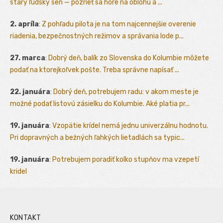
starý ľudský sen — pozrieť sa hore na oblohu a ...
2. apríla
:
Z pohľadu pilota je na tom najcennejšie overenie
riadenia, bezpečnostných režimov a správania lode p...
27. marca
:
Dobrý deň, balík zo Slovenska do Kolumbie môžete
podať na ktorejkoľvek pošte. Treba správne napísať ...
22. januára
:
Dobrý deň, potrebujem radu: v akom meste je
možné podať listovú zásielku do Kolumbie. Aké platia pr...
19. januára
:
Vzopätie krídel nemá jednu univerzálnu hodnotu.
Pri dopravných a bežných ľahkých lietadlách sa typic...
19. januára
:
Potrebujem poradiť kolko stupňov ma vzepetí
kridel
KONTAKT