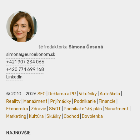
šéfredaktorka
Simona Česaná
simona@euroekonom.sk
+421 907 234 066
+420 774 699 168
LinkedIn
© 2010 - 2026
SEO
|
Reklama a PR
|
Vrtuľníky
|
Autoškola
|
Reality
|
Manažment
|
Prijímáčky
|
Podnikanie
|
Financie
|
Ekonomika
|
Zdravie
|
SWOT
|
Podnikateľský plán
|
Manažment
|
Marketing
|
Kultúra
|
Skúšky
|
Obchod
|
Dovolenka
NAJNOVŠIE