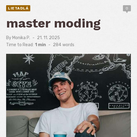
LIETADLÁ
0
master moding
By
Monika P.
Posted
21. 11. 2025
on
Time to Read:
1 min
-
284
words