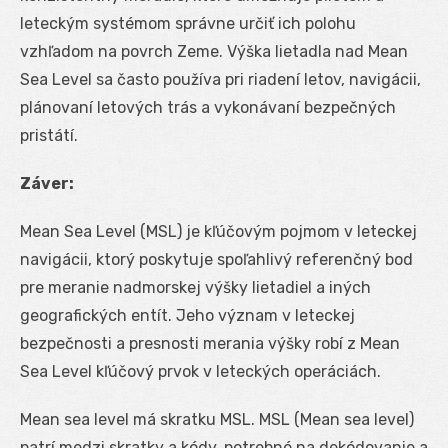
leteckým systémom správne určiť ich polohu
vzhľadom na povrch Zeme. Výška lietadla nad Mean
Sea Level sa často používa pri riadení letov, navigácii,
plánovaní letových trás a vykonávaní bezpečných
pristátí.
Záver:
Mean Sea Level (MSL) je kľúčovým pojmom v leteckej
navigácii, ktorý poskytuje spoľahlivý referenčný bod
pre meranie nadmorskej výšky lietadiel a iných
geografických entít. Jeho význam v leteckej
bezpečnosti a presnosti merania výšky robí z Mean
Sea Level kľúčový prvok v leteckých operáciách.
Mean sea level má skratku MSL. MSL (Mean sea level)
patrí medzi skratky a kódy, potrebné na dekódovanie a