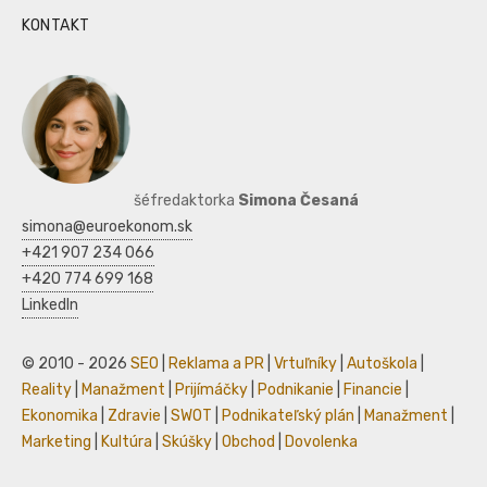
KONTAKT
šéfredaktorka
Simona Česaná
simona@euroekonom.sk
+421 907 234 066
+420 774 699 168
LinkedIn
© 2010 - 2026
SEO
|
Reklama a PR
|
Vrtuľníky
|
Autoškola
|
Reality
|
Manažment
|
Prijímáčky
|
Podnikanie
|
Financie
|
Ekonomika
|
Zdravie
|
SWOT
|
Podnikateľský plán
|
Manažment
|
Marketing
|
Kultúra
|
Skúšky
|
Obchod
|
Dovolenka