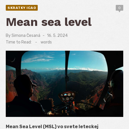
SKRATKY ICAO
0
Mean sea level
By
Simona Česaná
Posted
16. 5. 2024
on
Time to Read:
-
words
Mean Sea Level (MSL) vo svete leteckej