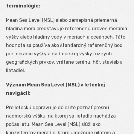
terminológie:
Mean Sea Level (MSL) alebo zemepisná priemerná
hladina mora predstavuje referenčnú úroveň merania
výšky alebo hladiny vody v moriach a oceánoch. Táto
hodnota sa používa ako štandardný referenčný bod
pre meranie výšky a nadmorskej výšky rôznych
geografických prvkov, vrátane terénu, hôr, stavieb a
lietadiel.
Význam Mean Sea Level (MSL) v leteckej
navigácii:
Pre leteckú dopravu je dôležité poznať presnú
nadmorskú výšku, na ktorej sa lietadlo nachádza
počas letu. Mean Sea Level (MSL) slúži ako
konzistentný meradlo, ktoré umožňuje pilotom a