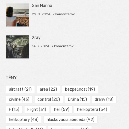
San Marino
29. 8. 2024
7 komentárov
Xray
14. 7. 2024
7 komentárov
TÉMY
aircraft
(21)
area
(22)
bezpečnosť
(19)
civilné
(43)
control
(20)
Dráha
(15)
dráhy
(18)
F
(15)
Flight
(31)
heli
(59)
helikoptéra
(54)
helikoptéry
(48)
hláskovacia abeceda
(92)