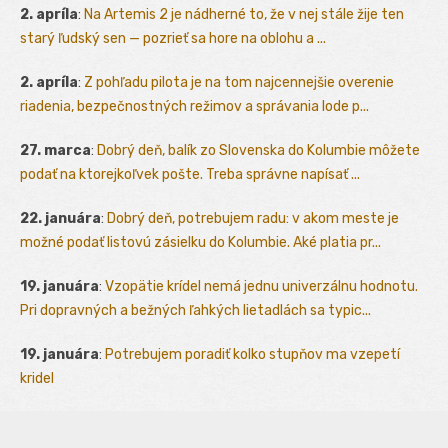
2. apríla
:
Na Artemis 2 je nádherné to, že v nej stále žije ten
starý ľudský sen — pozrieť sa hore na oblohu a ...
2. apríla
:
Z pohľadu pilota je na tom najcennejšie overenie
riadenia, bezpečnostných režimov a správania lode p...
27. marca
:
Dobrý deň, balík zo Slovenska do Kolumbie môžete
podať na ktorejkoľvek pošte. Treba správne napísať ...
22. januára
:
Dobrý deň, potrebujem radu: v akom meste je
možné podať listovú zásielku do Kolumbie. Aké platia pr...
19. januára
:
Vzopätie krídel nemá jednu univerzálnu hodnotu.
Pri dopravných a bežných ľahkých lietadlách sa typic...
19. januára
:
Potrebujem poradiť kolko stupňov ma vzepetí
kridel