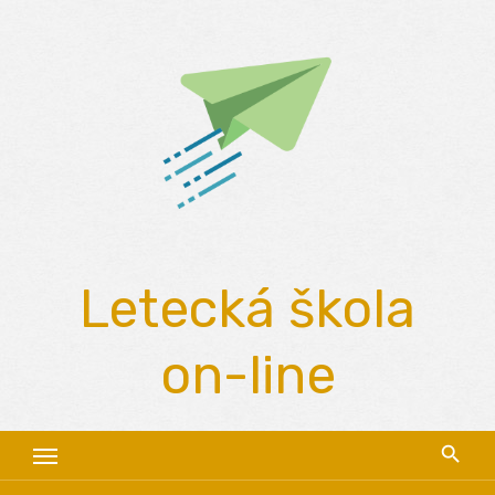
Skip
to
content
Letecká škola
on-line