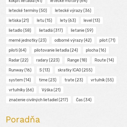
kokpit lietadla
(41)
letecké motory
(64)
letecké termíny
(50)
letecké výrazy
(36)
letiska
(21)
letu
(15)
lety
(63)
level
(13)
lietadlo
(58)
lietadlá
(317)
lietanie
(59)
merné jednotky
(23)
odborné výrazy
(42)
pilot
(71)
piloti
(64)
pilotovanie lietadla
(24)
plocha
(16)
Radar
(22)
radary
(223)
Range
(18)
Route
(14)
Runway
(16)
S
(13)
skratky ICAO
(255)
system
(14)
time
(23)
trate
(23)
vrtuľník
(55)
vrtuľníky
(66)
Výška
(21)
značenie civilných lietadiel
(217)
Čas
(34)
Poradňa