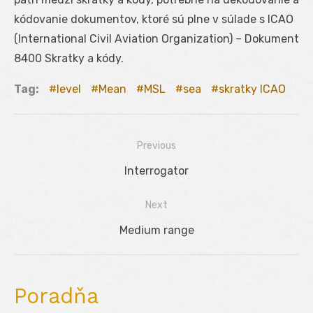
kódovanie dokumentov, ktoré sú plne v súlade s ICAO
(International Civil Aviation Organization) – Dokument
8400 Skratky a kódy.
Tag:
level
Mean
MSL
sea
skratky ICAO
Previous
Navigácia
Previous
Interrogator
v
post:
Next
článku
Next
Medium range
post:
Poradňa