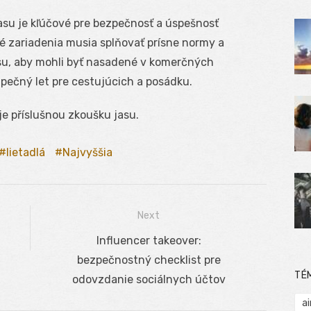
su je kľúčové pre bezpečnosť a úspešnosť
ké zariadenia musia splňovať prísne normy a
asu, aby mohli byť nasadené v komerčných
zpečný let pre cestujúcich a posádku.
je příslušnou zkoušku jasu.
lietadlá
Najvyššia
Next
Next
Influencer takeover:
post:
bezpečnostný checklist pre
TÉ
odovzdanie sociálnych účtov
ai