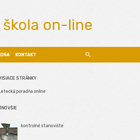
 škola on-line
ADŇA
KONTAKT
VISIACE STRÁNKY
Letecká poradňa online
JNOVŠIE
kontrolné stanovište