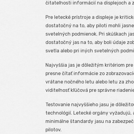
čitateľnosti informácií na displejoch a 
Pre letecké prístroje a displeje je krit
dostatočný na to, aby piloti mohli jasne
svetelných podmienok. Pri skúškach jasu
dostatočný jas na to, aby boli údaje z
svetla alebo pri iných svetelných podmi
Najvyššia jas je dôležitým kritériom pr
presne čítať informácie zo zobrazovací
vrátane nočného letu alebo letu za zh
viditeľnosť kľúčová pre správne riadenie
Testovanie najvyššieho jasu je dôležito
technológií. Letecké orgány vyžadujú, ab
minimálne štandardy jasu na zabezpeče
pilotov.