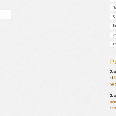
R
S
t
vr
zn
P
2. 
stá
na o
2. 
ove
sprá