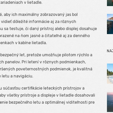
zariadeniach v lietadle.
ické, aby ich maximálny zobrazovaný jas bol
 vidieť dôležité informácie aj za rôznych
 sa testuje, či daný prístroj alebo displej dosahuje
obrazené na ňom jasné a čitateľné aj za denného
enkach v kabíne lietadla.
NA
e bezpečný let, pretože umožňuje pilotom rýchlo a
ch panelov. Pri letení v rôznych podmienkach,
oršených poveternostných podmienok, je kvalitná
 letu a navigáciu.
u súčasťou certifikácie leteckých prístrojov a
y všetky prístroje a displeje v lietadle dosahovali
nie bezpečného letu a optimálnej viditeľnosti pre