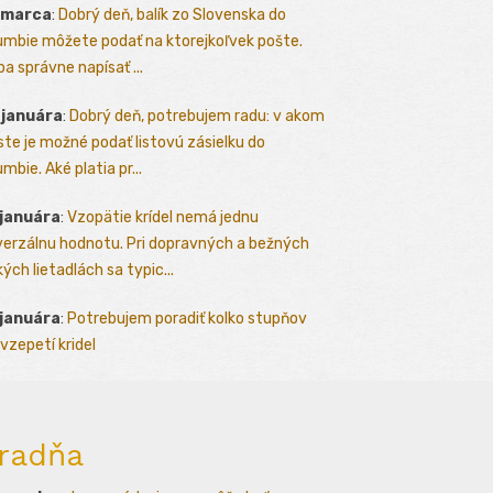
 marca
:
Dobrý deň, balík zo Slovenska do
umbie môžete podať na ktorejkoľvek pošte.
ba správne napísať ...
 januára
:
Dobrý deň, potrebujem radu: v akom
te je možné podať listovú zásielku do
mbie. Aké platia pr...
 januára
:
Vzopätie krídel nemá jednu
verzálnu hodnotu. Pri dopravných a bežných
kých lietadlách sa typic...
 januára
:
Potrebujem poradiť kolko stupňov
vzepetí kridel
radňa