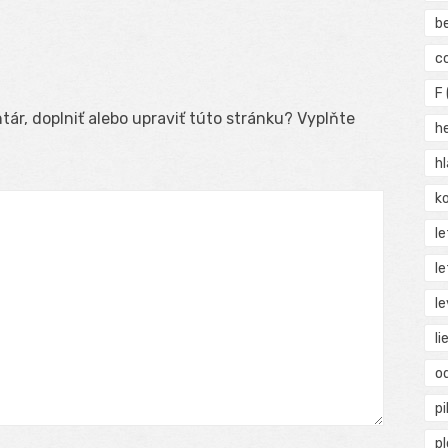
b
c
F
ár, doplniť alebo upraviť túto stránku? Vyplňte
h
h
ko
l
le
le
li
o
pi
p