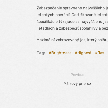
Zabezpečenie správneho najvyššieho ja
leteckých operácií. Certifikované letec
špecifikácie týkajúce sa najvyššieho j
lietadlách a zabezpečiť spoľahlivý a be
Maximální zobrazovaný jas, který splňu
Tag:
Brightness
Highest
Jas
Previous
Navigácia
Previous
Mžikový prierez
v
post:
článku