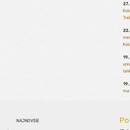
27.
Kol
Tre
22.
mes
Kolu
19.
uni
ľah
19.
ma 
Po
NAJNOVŠIE