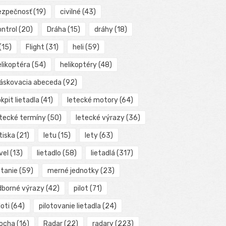
ezpečnosť
(19)
civilné
(43)
ontrol
(20)
Dráha
(15)
dráhy
(18)
(15)
Flight
(31)
heli
(59)
elikoptéra
(54)
helikoptéry
(48)
láskovacia abeceda
(92)
kpit lietadla
(41)
letecké motory
(64)
etecké termíny
(50)
letecké výrazy
(36)
tiska
(21)
letu
(15)
lety
(63)
vel
(13)
lietadlo
(58)
lietadlá
(317)
etanie
(59)
merné jednotky
(23)
dborné výrazy
(42)
pilot
(71)
loti
(64)
pilotovanie lietadla
(24)
locha
(16)
Radar
(22)
radary
(223)