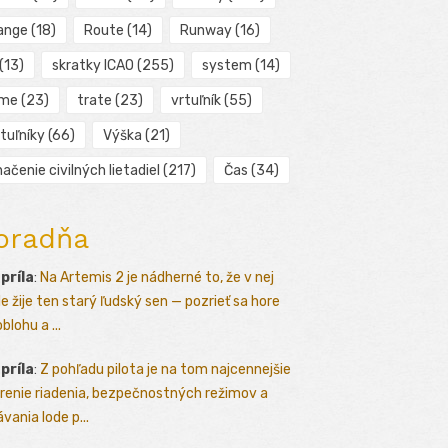
ange
(18)
Route
(14)
Runway
(16)
(13)
skratky ICAO
(255)
system
(14)
ime
(23)
trate
(23)
vrtuľník
(55)
tuľníky
(66)
Výška
(21)
ačenie civilných lietadiel
(217)
Čas
(34)
oradňa
apríla
:
Na Artemis 2 je nádherné to, že v nej
le žije ten starý ľudský sen — pozrieť sa hore
blohu a ...
apríla
:
Z pohľadu pilota je na tom najcennejšie
renie riadenia, bezpečnostných režimov a
vania lode p...