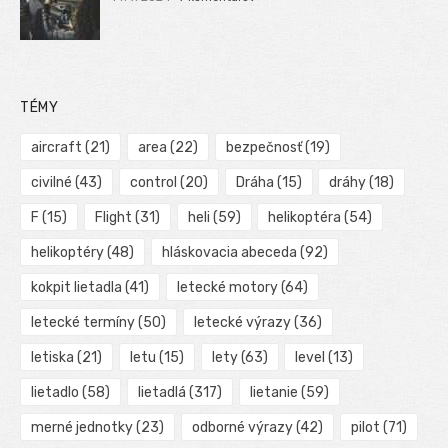
TÉMY
aircraft
(21)
area
(22)
bezpečnosť
(19)
civilné
(43)
control
(20)
Dráha
(15)
dráhy
(18)
F
(15)
Flight
(31)
heli
(59)
helikoptéra
(54)
helikoptéry
(48)
hláskovacia abeceda
(92)
kokpit lietadla
(41)
letecké motory
(64)
letecké termíny
(50)
letecké výrazy
(36)
letiska
(21)
letu
(15)
lety
(63)
level
(13)
lietadlo
(58)
lietadlá
(317)
lietanie
(59)
merné jednotky
(23)
odborné výrazy
(42)
pilot
(71)