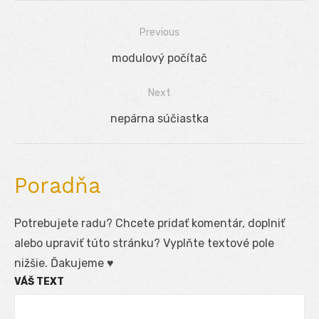
Previous
Navigácia
Previous
modulový počítač
v
post:
Next
článku
Next
nepárna súčiastka
post:
Poradňa
Potrebujete radu? Chcete pridať komentár, doplniť
alebo upraviť túto stránku? Vyplňte textové pole
nižšie. Ďakujeme ♥
VÁŠ TEXT