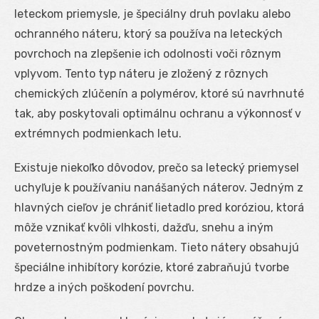
leteckom priemysle, je špeciálny druh povlaku alebo
ochranného náteru, ktorý sa používa na leteckých
povrchoch na zlepšenie ich odolnosti voči rôznym
vplyvom. Tento typ náteru je zložený z rôznych
chemických zlúčenín a polymérov, ktoré sú navrhnuté
tak, aby poskytovali optimálnu ochranu a výkonnosť v
extrémnych podmienkach letu.
Existuje niekoľko dôvodov, prečo sa letecký priemysel
uchyľuje k používaniu nanášaných náterov. Jedným z
hlavných cieľov je chrániť lietadlo pred koróziou, ktorá
môže vznikať kvôli vlhkosti, dažďu, snehu a iným
poveternostným podmienkam. Tieto nátery obsahujú
špeciálne inhibítory korózie, ktoré zabraňujú tvorbe
hrdze a iných poškodení povrchu.