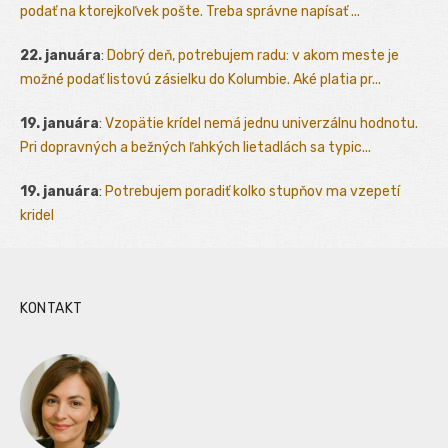
podať na ktorejkoľvek pošte. Treba správne napísať ...
22. januára
:
Dobrý deň, potrebujem radu: v akom meste je
možné podať listovú zásielku do Kolumbie. Aké platia pr...
19. januára
:
Vzopätie krídel nemá jednu univerzálnu hodnotu.
Pri dopravných a bežných ľahkých lietadlách sa typic...
19. januára
:
Potrebujem poradiť kolko stupňov ma vzepetí
kridel
KONTAKT