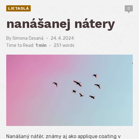
LIETADLÁ
0
nanášanej nátery
By
Simona Česaná
Posted
24. 4. 2024
on
Time to Read:
1 min
-
251
words
Nanášaný nátěr, známy aj ako applique coating v