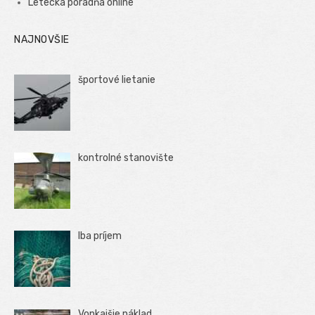
Letecká poradňa online
NAJNOVŠIE
športové lietanie
kontrolné stanovište
Iba príjem
Vonkajšie náklad