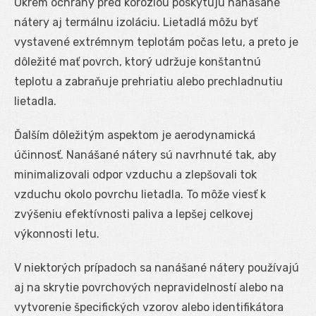
Okrem ochrany pred koróziou poskytujú nanášané
nátery aj termálnu izoláciu. Lietadlá môžu byť
vystavené extrémnym teplotám počas letu, a preto je
dôležité mať povrch, ktorý udržuje konštantnú
teplotu a zabraňuje prehriatiu alebo prechladnutiu
lietadla.
Ďalším dôležitým aspektom je aerodynamická
účinnosť. Nanášané nátery sú navrhnuté tak, aby
minimalizovali odpor vzduchu a zlepšovali tok
vzduchu okolo povrchu lietadla. To môže viesť k
zvýšeniu efektívnosti paliva a lepšej celkovej
výkonnosti letu.
V niektorých prípadoch sa nanášané nátery používajú
aj na skrytie povrchových nepravidelností alebo na
vytvorenie špecifických vzorov alebo identifikátora