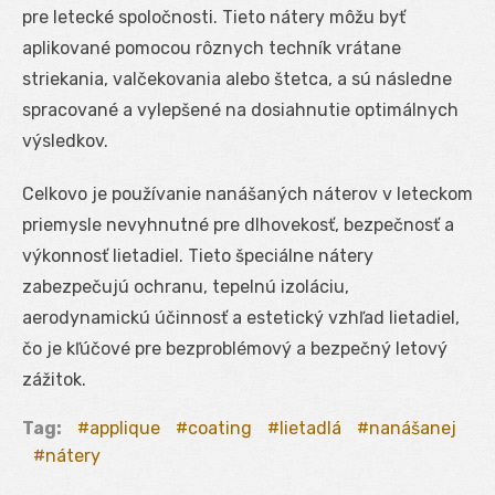
pre letecké spoločnosti. Tieto nátery môžu byť
aplikované pomocou rôznych techník vrátane
striekania, valčekovania alebo štetca, a sú následne
spracované a vylepšené na dosiahnutie optimálnych
výsledkov.
Celkovo je používanie nanášaných náterov v leteckom
priemysle nevyhnutné pre dlhovekosť, bezpečnosť a
výkonnosť lietadiel. Tieto špeciálne nátery
zabezpečujú ochranu, tepelnú izoláciu,
aerodynamickú účinnosť a estetický vzhľad lietadiel,
čo je kľúčové pre bezproblémový a bezpečný letový
zážitok.
Tag:
applique
coating
lietadlá
nanášanej
nátery