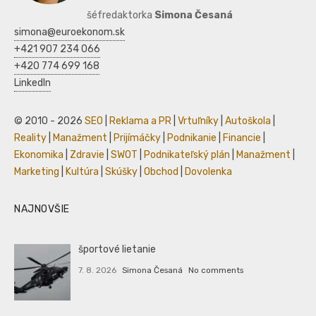
šéfredaktorka
Simona Česaná
simona@euroekonom.sk
+421 907 234 066
+420 774 699 168
LinkedIn
© 2010 - 2026
SEO
|
Reklama a PR
|
Vrtuľníky
|
Autoškola
|
Reality
|
Manažment
|
Prijímáčky
|
Podnikanie
|
Financie
|
Ekonomika
|
Zdravie
|
SWOT
|
Podnikateľský plán
|
Manažment
|
Marketing
|
Kultúra
|
Skúšky
|
Obchod
|
Dovolenka
NAJNOVŠIE
športové lietanie
7. 8. 2026
Simona Česaná
No comments