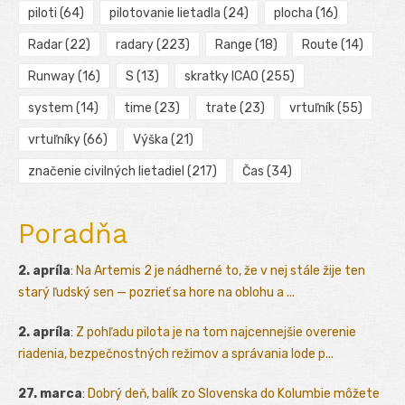
piloti
(64)
pilotovanie lietadla
(24)
plocha
(16)
Radar
(22)
radary
(223)
Range
(18)
Route
(14)
Runway
(16)
S
(13)
skratky ICAO
(255)
system
(14)
time
(23)
trate
(23)
vrtuľník
(55)
vrtuľníky
(66)
Výška
(21)
značenie civilných lietadiel
(217)
Čas
(34)
Poradňa
2. apríla
:
Na Artemis 2 je nádherné to, že v nej stále žije ten
starý ľudský sen — pozrieť sa hore na oblohu a ...
2. apríla
:
Z pohľadu pilota je na tom najcennejšie overenie
riadenia, bezpečnostných režimov a správania lode p...
27. marca
:
Dobrý deň, balík zo Slovenska do Kolumbie môžete