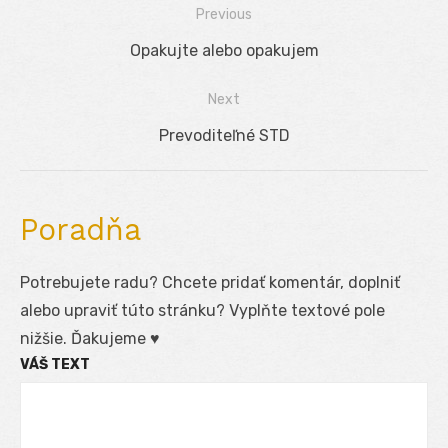
Previous
Navigácia
Previous
Opakujte alebo opakujem
v
post:
Next
článku
Next
Prevoditeľné STD
post:
Poradňa
Potrebujete radu? Chcete pridať komentár, doplniť
alebo upraviť túto stránku? Vyplňte textové pole
nižšie. Ďakujeme ♥
VÁŠ TEXT