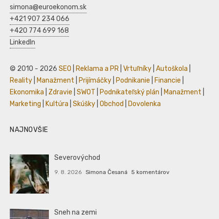
simona@euroekonom.sk
+421 907 234 066
+420 774 699 168
LinkedIn
© 2010 - 2026
SEO
|
Reklama a PR
|
Vrtuľníky
|
Autoškola
|
Reality
|
Manažment
|
Prijímáčky
|
Podnikanie
|
Financie
|
Ekonomika
|
Zdravie
|
SWOT
|
Podnikateľský plán
|
Manažment
|
Marketing
|
Kultúra
|
Skúšky
|
Obchod
|
Dovolenka
NAJNOVŠIE
Severovýchod
9. 8. 2026
Simona Česaná
5 komentárov
Sneh na zemi