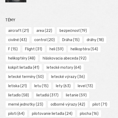
TÉMY
aircraft
(21)
area
(22)
bezpečnosť
(19)
civilné
(43)
control
(20)
Dráha
(15)
dráhy
(18)
F
(15)
Flight
(31)
heli
(59)
helikoptéra
(54)
helikoptéry
(48)
hláskovacia abeceda
(92)
kokpit lietadla
(41)
letecké motory
(64)
letecké termíny
(50)
letecké výrazy
(36)
letiska
(21)
letu
(15)
lety
(63)
level
(13)
lietadlo
(58)
lietadlá
(317)
lietanie
(59)
merné jednotky
(23)
odborné výrazy
(42)
pilot
(71)
piloti
(64)
pilotovanie lietadla
(24)
plocha
(16)