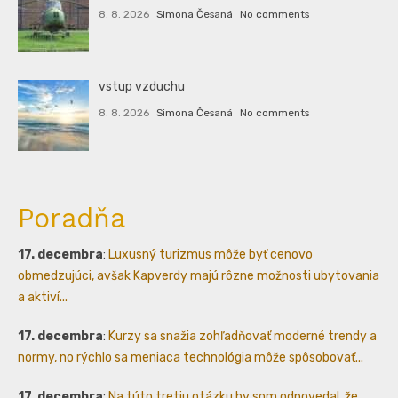
8. 8. 2026
Simona Česaná
No comments
vstup vzduchu
8. 8. 2026
Simona Česaná
No comments
Poradňa
17. decembra
:
Luxusný turizmus môže byť cenovo
obmedzujúci, avšak Kapverdy majú rôzne možnosti ubytovania
a aktiví...
17. decembra
:
Kurzy sa snažia zohľadňovať moderné trendy a
normy, no rýchlo sa meniaca technológia môže spôsobovať...
17. decembra
:
Na túto tretiu otázku by som odpovedal, že