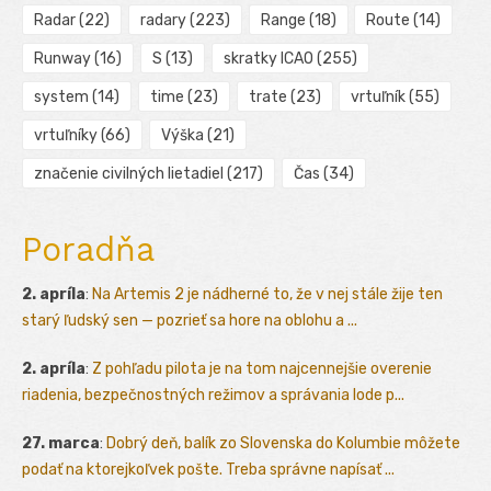
Radar
(22)
radary
(223)
Range
(18)
Route
(14)
Runway
(16)
S
(13)
skratky ICAO
(255)
system
(14)
time
(23)
trate
(23)
vrtuľník
(55)
vrtuľníky
(66)
Výška
(21)
značenie civilných lietadiel
(217)
Čas
(34)
Poradňa
2. apríla
:
Na Artemis 2 je nádherné to, že v nej stále žije ten
starý ľudský sen — pozrieť sa hore na oblohu a ...
2. apríla
:
Z pohľadu pilota je na tom najcennejšie overenie
riadenia, bezpečnostných režimov a správania lode p...
27. marca
:
Dobrý deň, balík zo Slovenska do Kolumbie môžete
podať na ktorejkoľvek pošte. Treba správne napísať ...