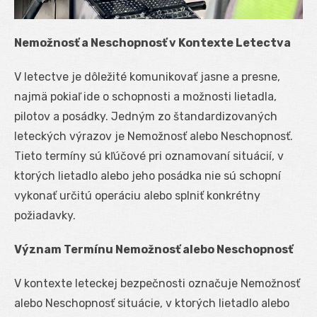
Nemožnosť a Neschopnosť v Kontexte Letectva
V letectve je dôležité komunikovať jasne a presne,
najmä pokiaľ ide o schopnosti a možnosti lietadla,
pilotov a posádky. Jedným zo štandardizovaných
leteckých výrazov je Nemožnosť alebo Neschopnosť.
Tieto termíny sú kľúčové pri oznamovaní situácií, v
ktorých lietadlo alebo jeho posádka nie sú schopní
vykonať určitú operáciu alebo splniť konkrétny
požiadavky.
Význam Termínu Nemožnosť alebo Neschopnosť
V kontexte leteckej bezpečnosti označuje Nemožnosť
alebo Neschopnosť situácie, v ktorých lietadlo alebo