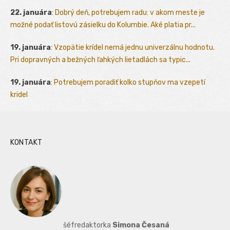
22. januára
:
Dobrý deň, potrebujem radu: v akom meste je
možné podať listovú zásielku do Kolumbie. Aké platia pr...
19. januára
:
Vzopätie krídel nemá jednu univerzálnu hodnotu.
Pri dopravných a bežných ľahkých lietadlách sa typic...
19. januára
:
Potrebujem poradiť kolko stupňov ma vzepetí
kridel
KONTAKT
šéfredaktorka
Simona Česaná