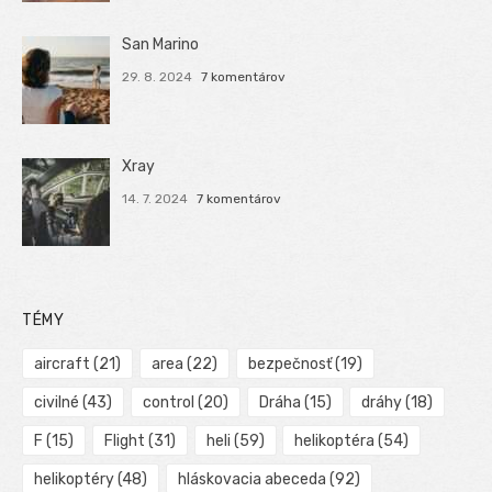
San Marino
29. 8. 2024
7 komentárov
Xray
14. 7. 2024
7 komentárov
TÉMY
aircraft
(21)
area
(22)
bezpečnosť
(19)
civilné
(43)
control
(20)
Dráha
(15)
dráhy
(18)
F
(15)
Flight
(31)
heli
(59)
helikoptéra
(54)
helikoptéry
(48)
hláskovacia abeceda
(92)