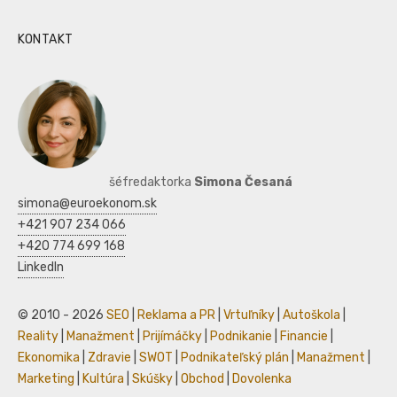
KONTAKT
šéfredaktorka
Simona Česaná
simona@euroekonom.sk
+421 907 234 066
+420 774 699 168
LinkedIn
© 2010 - 2026
SEO
|
Reklama a PR
|
Vrtuľníky
|
Autoškola
|
Reality
|
Manažment
|
Prijímáčky
|
Podnikanie
|
Financie
|
Ekonomika
|
Zdravie
|
SWOT
|
Podnikateľský plán
|
Manažment
|
Marketing
|
Kultúra
|
Skúšky
|
Obchod
|
Dovolenka