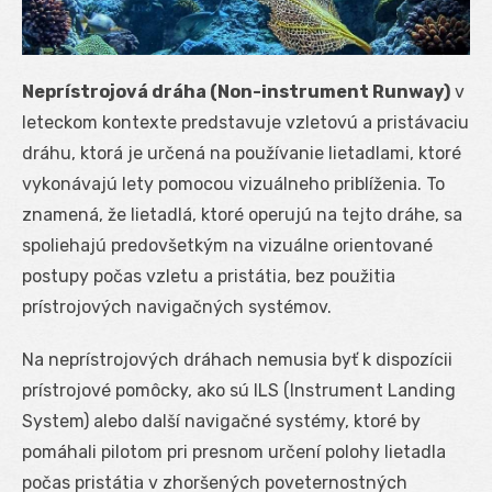
Neprístrojová dráha (Non-instrument Runway)
v
leteckom kontexte predstavuje vzletovú a pristávaciu
dráhu, ktorá je určená na používanie lietadlami, ktoré
vykonávajú lety pomocou vizuálneho priblíženia. To
znamená, že lietadlá, ktoré operujú na tejto dráhe, sa
spoliehajú predovšetkým na vizuálne orientované
postupy počas vzletu a pristátia, bez použitia
prístrojových navigačných systémov.
Na neprístrojových dráhach nemusia byť k dispozícii
prístrojové pomôcky, ako sú ILS (Instrument Landing
System) alebo další navigačné systémy, ktoré by
pomáhali pilotom pri presnom určení polohy lietadla
počas pristátia v zhoršených poveternostných