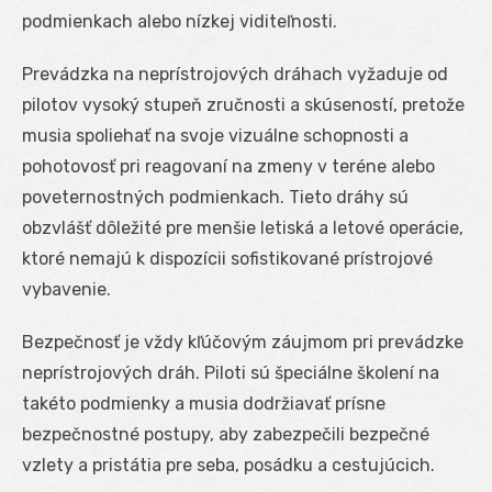
podmienkach alebo nízkej viditeľnosti.
Prevádzka na neprístrojových dráhach vyžaduje od
pilotov vysoký stupeň zručnosti a skúseností, pretože
musia spoliehať na svoje vizuálne schopnosti a
pohotovosť pri reagovaní na zmeny v teréne alebo
poveternostných podmienkach. Tieto dráhy sú
obzvlášť dôležité pre menšie letiská a letové operácie,
ktoré nemajú k dispozícii sofistikované prístrojové
vybavenie.
Bezpečnosť je vždy kľúčovým záujmom pri prevádzke
neprístrojových dráh. Piloti sú špeciálne školení na
takéto podmienky a musia dodržiavať prísne
bezpečnostné postupy, aby zabezpečili bezpečné
vzlety a pristátia pre seba, posádku a cestujúcich.