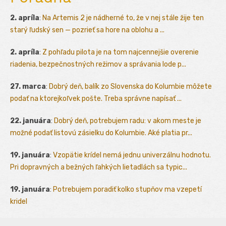
2. apríla
:
Na Artemis 2 je nádherné to, že v nej stále žije ten
starý ľudský sen — pozrieť sa hore na oblohu a ...
2. apríla
:
Z pohľadu pilota je na tom najcennejšie overenie
riadenia, bezpečnostných režimov a správania lode p...
27. marca
:
Dobrý deň, balík zo Slovenska do Kolumbie môžete
podať na ktorejkoľvek pošte. Treba správne napísať ...
22. januára
:
Dobrý deň, potrebujem radu: v akom meste je
možné podať listovú zásielku do Kolumbie. Aké platia pr...
19. januára
:
Vzopätie krídel nemá jednu univerzálnu hodnotu.
Pri dopravných a bežných ľahkých lietadlách sa typic...
19. januára
:
Potrebujem poradiť kolko stupňov ma vzepetí
kridel