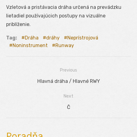
Vzletová a pristávacia dráha určená na prevádzku
lietadiel používajúcich postupy na vizuálne
priblíženie.
Tag:
Dráha
dráhy
Neprístrojová
Noninstrument
Runway
Previous
Navigácia
Previous
Hlavná dráha / Hlavné RWY
v
post:
Next
článku
Next
Č
post:
Poradňa