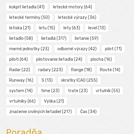
kokpit lietadla
(41)
letecké motory
(64)
letecké termíny
(50)
letecké výrazy
(36)
letiska
(21)
letu
(15)
lety
(63)
level
(13)
lietadlo
(58)
lietadlá
(317)
lietanie
(59)
merné jednotky
(23)
odborné výrazy
(42)
pilot
(71)
piloti
(64)
pilotovanie lietadla
(24)
plocha
(16)
Radar
(22)
radary
(223)
Range
(18)
Route
(14)
Runway
(16)
S
(13)
skratky ICAO
(255)
system
(14)
time
(23)
trate
(23)
vrtuľník
(55)
vrtuľníky
(66)
Výška
(21)
značenie civilných lietadiel
(217)
Čas
(34)
Poradňa