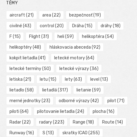
TÉMY
aircraft
(21)
area
(22)
bezpečnosť
(19)
civilné
(43)
control
(20)
Dráha
(15)
dráhy
(18)
F
(15)
Flight
(31)
heli
(59)
helikoptéra
(54)
helikoptéry
(48)
hláskovacia abeceda
(92)
kokpit lietadla
(41)
letecké motory
(64)
letecké termíny
(50)
letecké výrazy
(36)
letiska
(21)
letu
(15)
lety
(63)
level
(13)
lietadlo
(58)
lietadlá
(317)
lietanie
(59)
merné jednotky
(23)
odborné výrazy
(42)
pilot
(71)
piloti
(64)
pilotovanie lietadla
(24)
plocha
(16)
Radar
(22)
radary
(223)
Range
(18)
Route
(14)
Runway
(16)
S
(13)
skratky ICAO
(255)