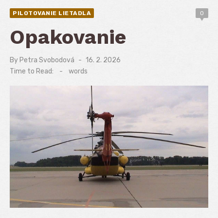
PILOTOVANIE LIETADLA
0
Opakovanie
By
Petra Svobodová
Posted
16. 2. 2026
on
Time to Read:
-
words