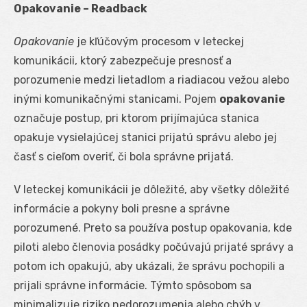
Opakovanie – Readback
Opakovanie
je kľúčovým procesom v leteckej
komunikácii, ktorý zabezpečuje presnosť a
porozumenie medzi lietadlom a riadiacou vežou alebo
inými komunikačnými stanicami. Pojem
opakovanie
označuje postup, pri ktorom prijímajúca stanica
opakuje vysielajúcej stanici prijatú správu alebo jej
časť s cieľom overiť, či bola správne prijatá.
V leteckej komunikácii je dôležité, aby všetky dôležité
informácie a pokyny boli presne a správne
porozumené. Preto sa používa postup opakovania, kde
piloti alebo členovia posádky počúvajú prijaté správy a
potom ich opakujú, aby ukázali, že správu pochopili a
prijali správne informácie. Týmto spôsobom sa
minimalizuje riziko nedorozumenia alebo chýb v