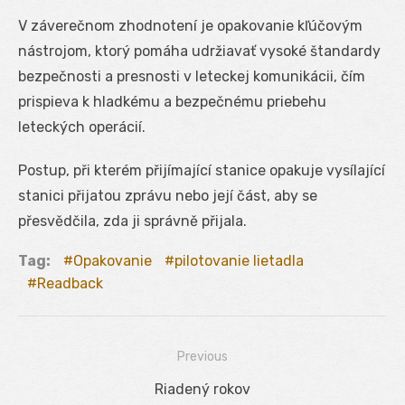
V záverečnom zhodnotení je opakovanie kľúčovým
nástrojom, ktorý pomáha udržiavať vysoké štandardy
bezpečnosti a presnosti v leteckej komunikácii, čím
prispieva k hladkému a bezpečnému priebehu
leteckých operácií.
Postup, při kterém přijímající stanice opakuje vysílající
stanici přijatou zprávu nebo její část, aby se
přesvědčila, zda ji správně přijala.
Tag:
Opakovanie
pilotovanie lietadla
Readback
Previous
Navigácia
Previous
Riadený rokov