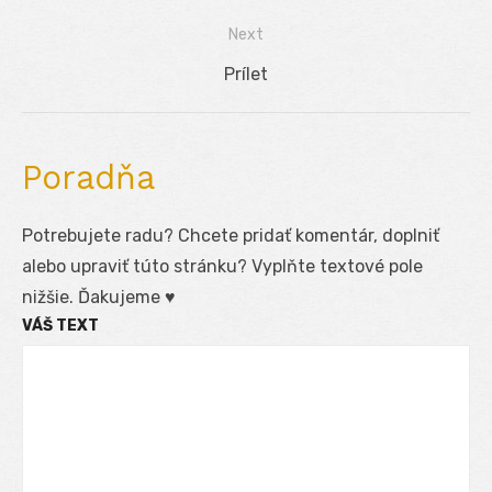
v
post:
Next
článku
Next
Prílet
post:
Poradňa
Potrebujete radu? Chcete pridať komentár, doplniť
alebo upraviť túto stránku? Vyplňte textové pole
nižšie. Ďakujeme ♥
VÁŠ TEXT