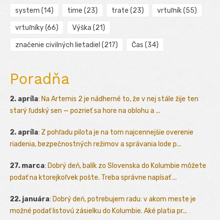
system
(14)
time
(23)
trate
(23)
vrtuľník
(55)
vrtuľníky
(66)
Výška
(21)
značenie civilných lietadiel
(217)
Čas
(34)
Poradňa
2. apríla
:
Na Artemis 2 je nádherné to, že v nej stále žije ten
starý ľudský sen — pozrieť sa hore na oblohu a ...
2. apríla
:
Z pohľadu pilota je na tom najcennejšie overenie
riadenia, bezpečnostných režimov a správania lode p...
27. marca
:
Dobrý deň, balík zo Slovenska do Kolumbie môžete
podať na ktorejkoľvek pošte. Treba správne napísať ...
22. januára
:
Dobrý deň, potrebujem radu: v akom meste je
možné podať listovú zásielku do Kolumbie. Aké platia pr...