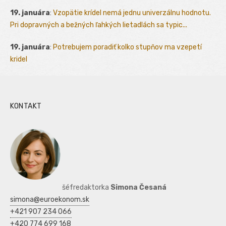
19. januára
:
Vzopätie krídel nemá jednu univerzálnu hodnotu.
Pri dopravných a bežných ľahkých lietadlách sa typic...
19. januára
:
Potrebujem poradiť kolko stupňov ma vzepetí
kridel
KONTAKT
šéfredaktorka
Simona Česaná
simona@euroekonom.sk
+421 907 234 066
+420 774 699 168