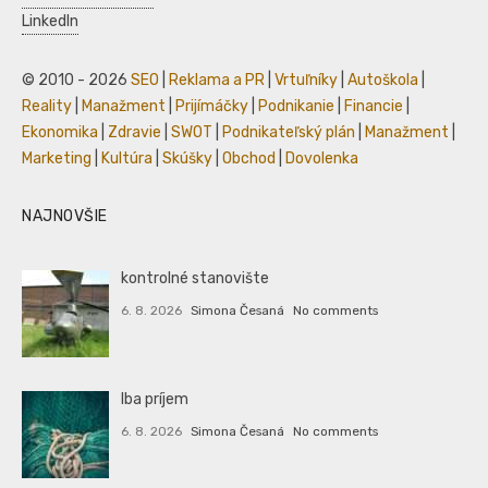
LinkedIn
© 2010 - 2026
SEO
|
Reklama a PR
|
Vrtuľníky
|
Autoškola
|
Reality
|
Manažment
|
Prijímáčky
|
Podnikanie
|
Financie
|
Ekonomika
|
Zdravie
|
SWOT
|
Podnikateľský plán
|
Manažment
|
Marketing
|
Kultúra
|
Skúšky
|
Obchod
|
Dovolenka
NAJNOVŠIE
kontrolné stanovište
6. 8. 2026
Simona Česaná
No comments
Iba príjem
6. 8. 2026
Simona Česaná
No comments