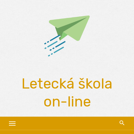
Skip
to
content
Letecká škola
on-line