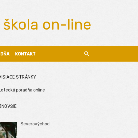
 škola on-line
ADŇA
KONTAKT
VISIACE STRÁNKY
Letecká poradňa online
JNOVŠIE
Severovýchod