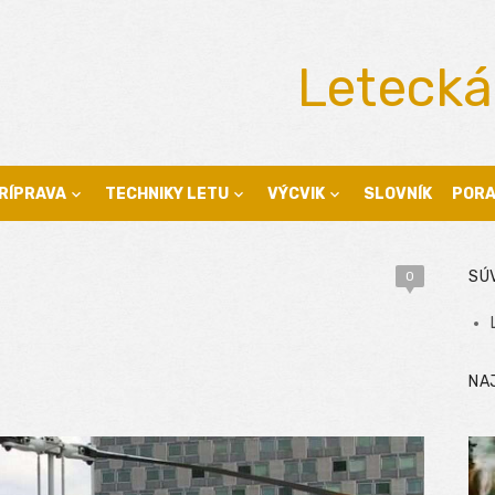
Letecká
RÍPRAVA
TECHNIKY LETU
VÝCVIK
SLOVNÍK
POR
SÚ
0
NA