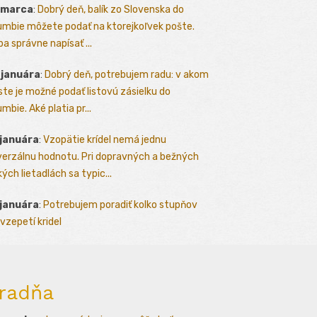
 marca
:
Dobrý deň, balík zo Slovenska do
umbie môžete podať na ktorejkoľvek pošte.
ba správne napísať ...
 januára
:
Dobrý deň, potrebujem radu: v akom
te je možné podať listovú zásielku do
mbie. Aké platia pr...
 januára
:
Vzopätie krídel nemá jednu
verzálnu hodnotu. Pri dopravných a bežných
kých lietadlách sa typic...
 januára
:
Potrebujem poradiť kolko stupňov
vzepetí kridel
radňa