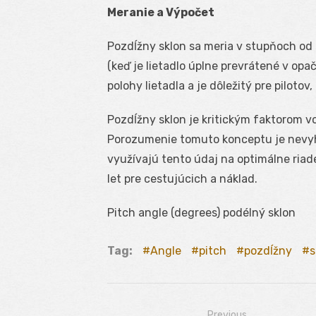
Meranie a Výpočet
Pozdĺžny sklon sa meria v stupňoch od 
(keď je lietadlo úplne prevrátené v op
polohy lietadla a je dôležitý pre pilotov,
Pozdĺžny sklon je kritickým faktorom vo
Porozumenie tomuto konceptu je nevyhnu
využívajú tento údaj na optimálne riad
let pre cestujúcich a náklad.
Pitch angle (degrees) podélný sklon
Tag:
Angle
pitch
pozdĺžny
s
Previous