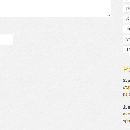
R
S
t
vr
zn
P
2. 
stá
na o
2. 
ove
sprá