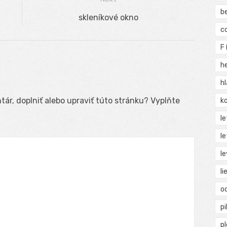
b
Next
skleníkové okno
c
post:
F
h
h
ár, doplniť alebo upraviť túto stránku? Vyplňte
ko
l
le
le
li
o
pi
p