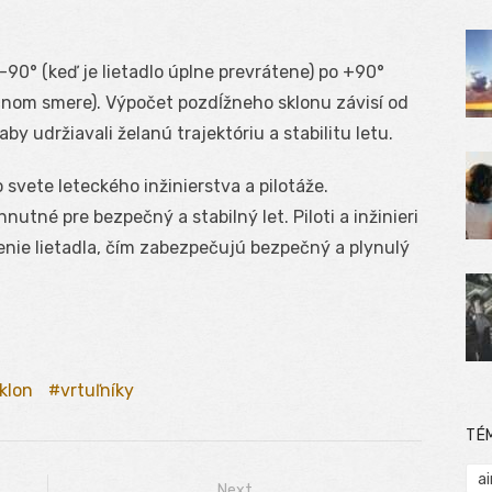
-90° (keď je lietadlo úplne prevrátene) po +90°
ačnom smere). Výpočet pozdĺžneho sklonu závisí od
 aby udržiavali želanú trajektóriu a stabilitu letu.
 svete leteckého inžinierstva a pilotáže.
tné pre bezpečný a stabilný let. Piloti a inžinieri
enie lietadla, čím zabezpečujú bezpečný a plynulý
klon
vrtuľníky
TÉ
ai
Next