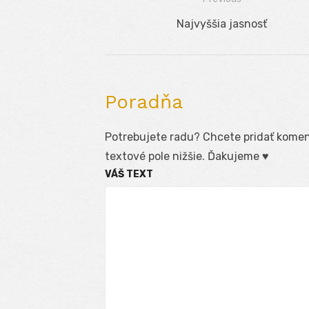
Navigácia
Previous
Najvyššia jasnosť
v
post:
článku
Poradňa
Potrebujete radu? Chcete pridať koment
textové pole nižšie. Ďakujeme ♥
VÁŠ TEXT