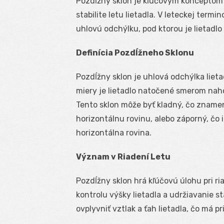
Pozdĺžny sklon je kľúčovým konceptom v 
stabilite letu lietadla. V leteckej term
uhlovú odchýlku, pod ktorou je lietadl
Definícia Pozdĺžneho Sklonu
Pozdĺžny sklon je uhlová odchýlka lietad
miery je lietadlo natočené smerom nah
Tento sklon môže byť kladný, čo znamen
horizontálnu rovinu, alebo záporný, čo i
horizontálna rovina.
Význam v Riadení Letu
Pozdĺžny sklon hrá kľúčovú úlohu pri ria
kontrolu výšky lietadla a udržiavanie 
ovplyvniť vztlak a ťah lietadla, čo má p