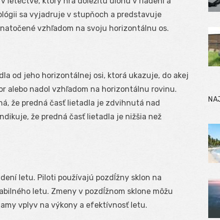
letectve, ktorý hrá dôležitú úlohu v riadení a
inológii sa vyjadruje v stupňoch a predstavuje
o natočené vzhľadom na svoju horizontálnu os.
la od jeho horizontálnej osi, ktorá ukazuje, do akej
or alebo nadol vzhľadom na horizontálnu rovinu.
NA
á, že predná časť lietadla je zdvihnutá nad
ndikuje, že predná časť lietadla je nižšia než
dení letu. Piloti používajú pozdĺžny sklon na
stabilného letu. Zmeny v pozdĺžnom sklone môžu
riamy vplyv na výkony a efektívnosť letu.