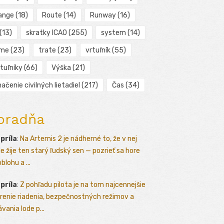
ange
(18)
Route
(14)
Runway
(16)
(13)
skratky ICAO
(255)
system
(14)
ime
(23)
trate
(23)
vrtuľník
(55)
tuľníky
(66)
Výška
(21)
ačenie civilných lietadiel
(217)
Čas
(34)
oradňa
apríla
:
Na Artemis 2 je nádherné to, že v nej
le žije ten starý ľudský sen — pozrieť sa hore
blohu a ...
apríla
:
Z pohľadu pilota je na tom najcennejšie
renie riadenia, bezpečnostných režimov a
vania lode p...