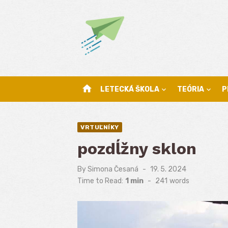
Skip
to
content
home
LETECKÁ ŠKOLA
TEÓRIA
P
VRTUĽNÍKY
pozdĺžny sklon
By
Simona Česaná
Posted
19. 5. 2024
on
Time to Read:
1 min
-
241
words