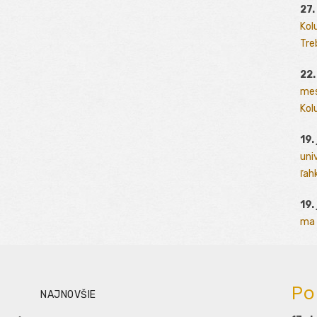
27.
Kol
Tre
22.
mes
Kolu
19.
uni
ľah
19.
ma 
Po
NAJNOVŠIE