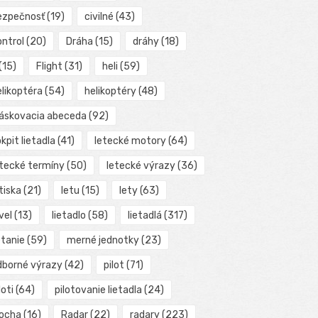
ezpečnosť
(19)
civilné
(43)
ontrol
(20)
Dráha
(15)
dráhy
(18)
(15)
Flight
(31)
heli
(59)
elikoptéra
(54)
helikoptéry
(48)
láskovacia abeceda
(92)
kpit lietadla
(41)
letecké motory
(64)
etecké termíny
(50)
letecké výrazy
(36)
tiska
(21)
letu
(15)
lety
(63)
vel
(13)
lietadlo
(58)
lietadlá
(317)
etanie
(59)
merné jednotky
(23)
dborné výrazy
(42)
pilot
(71)
loti
(64)
pilotovanie lietadla
(24)
locha
(16)
Radar
(22)
radary
(223)