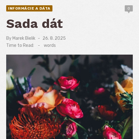
INFORMÁCIE A DÁTA
0
Sada dát
By
Marek Bielik
Posted
26. 8. 2025
on
Time to Read:
-
words