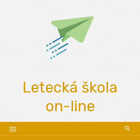
Skip
to
content
Letecká škola
on-line