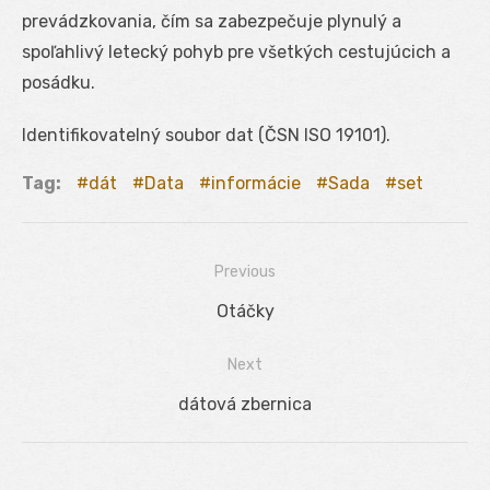
prevádzkovania, čím sa zabezpečuje plynulý a
spoľahlivý letecký pohyb pre všetkých cestujúcich a
posádku.
Identifikovatelný soubor dat (ČSN ISO 19101).
Tag:
dát
Data
informácie
Sada
set
Previous
Navigácia
Previous
Otáčky
v
post:
Next
článku
Next
dátová zbernica
post: