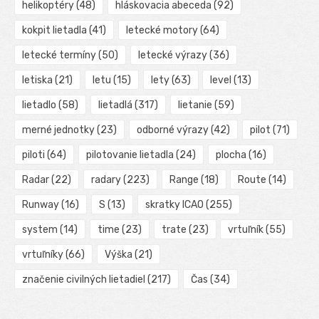
helikoptéry
(48)
hláskovacia abeceda
(92)
kokpit lietadla
(41)
letecké motory
(64)
letecké termíny
(50)
letecké výrazy
(36)
letiska
(21)
letu
(15)
lety
(63)
level
(13)
lietadlo
(58)
lietadlá
(317)
lietanie
(59)
merné jednotky
(23)
odborné výrazy
(42)
pilot
(71)
piloti
(64)
pilotovanie lietadla
(24)
plocha
(16)
Radar
(22)
radary
(223)
Range
(18)
Route
(14)
Runway
(16)
S
(13)
skratky ICAO
(255)
system
(14)
time
(23)
trate
(23)
vrtuľník
(55)
vrtuľníky
(66)
Výška
(21)
značenie civilných lietadiel
(217)
Čas
(34)