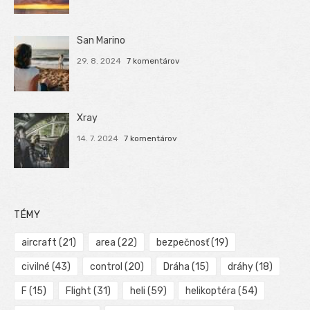
San Marino
29. 8. 2024
7 komentárov
Xray
14. 7. 2024
7 komentárov
TÉMY
aircraft
(21)
area
(22)
bezpečnosť
(19)
civilné
(43)
control
(20)
Dráha
(15)
dráhy
(18)
F
(15)
Flight
(31)
heli
(59)
helikoptéra
(54)