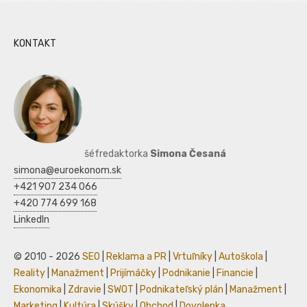
KONTAKT
šéfredaktorka
Simona Česaná
simona@euroekonom.sk
+421 907 234 066
+420 774 699 168
LinkedIn
© 2010 - 2026
SEO
|
Reklama a PR
|
Vrtuľníky
|
Autoškola
|
Reality
|
Manažment
|
Prijímáčky
|
Podnikanie
|
Financie
|
Ekonomika
|
Zdravie
|
SWOT
|
Podnikateľský plán
|
Manažment
|
Marketing
|
Kultúra
|
Skúšky
|
Obchod
|
Dovolenka