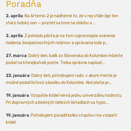
Poradňa
2. apríla
:
Na Artemis 2 je nádherné to, že v nej stále žije ten
starý ľudský sen — pozrieť sa hore na oblohu a ...
2. apríla
:
Z pohľadu pilota je na tom najcennejšie overenie
riadenia, bezpečnostných režimov a správania lode p...
27. marca
:
Dobrý deň, balík zo Slovenska do Kolumbie môžete
podať na ktorejkoľvek pošte. Treba správne napísať ...
22. januára
:
Dobrý deň, potrebujem radu: v akom meste je
možné podať listovú zásielku do Kolumbie. Aké platia pr...
19. januára
:
Vzopätie krídel nemá jednu univerzálnu hodnotu.
Pri dopravných a bežných ľahkých lietadlách sa typic...
19. januára
:
Potrebujem poradiť kolko stupňov ma vzepetí
kridel