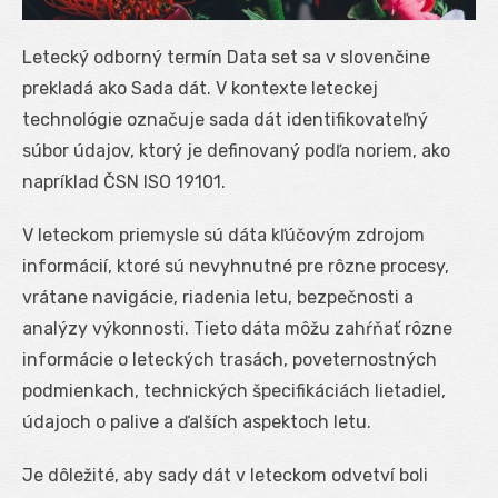
Letecký odborný termín Data set sa v slovenčine
prekladá ako Sada dát. V kontexte leteckej
technológie označuje sada dát identifikovateľný
súbor údajov, ktorý je definovaný podľa noriem, ako
napríklad ČSN ISO 19101.
V leteckom priemysle sú dáta kľúčovým zdrojom
informácií, ktoré sú nevyhnutné pre rôzne procesy,
vrátane navigácie, riadenia letu, bezpečnosti a
analýzy výkonnosti. Tieto dáta môžu zahŕňať rôzne
informácie o leteckých trasách, poveternostných
podmienkach, technických špecifikáciách lietadiel,
údajoch o palive a ďalších aspektoch letu.
Je dôležité, aby sady dát v leteckom odvetví boli