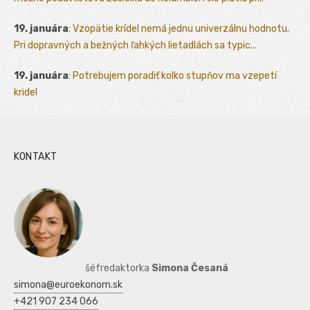
19. januára
:
Vzopätie krídel nemá jednu univerzálnu hodnotu.
Pri dopravných a bežných ľahkých lietadlách sa typic...
19. januára
:
Potrebujem poradiť kolko stupňov ma vzepetí
kridel
KONTAKT
šéfredaktorka
Simona Česaná
simona@euroekonom.sk
+421 907 234 066