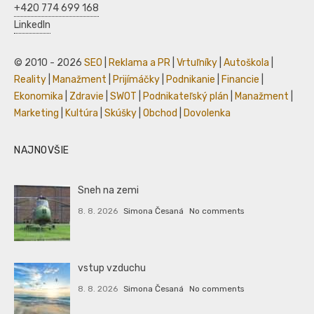
+420 774 699 168
LinkedIn
© 2010 - 2026
SEO
|
Reklama a PR
|
Vrtuľníky
|
Autoškola
|
Reality
|
Manažment
|
Prijímáčky
|
Podnikanie
|
Financie
|
Ekonomika
|
Zdravie
|
SWOT
|
Podnikateľský plán
|
Manažment
|
Marketing
|
Kultúra
|
Skúšky
|
Obchod
|
Dovolenka
NAJNOVŠIE
Sneh na zemi
8. 8. 2026
Simona Česaná
No comments
vstup vzduchu
8. 8. 2026
Simona Česaná
No comments