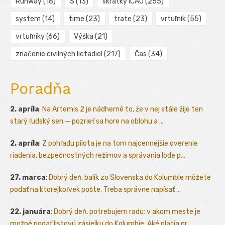
Runway
(16)
S
(13)
skratky ICAO
(255)
system
(14)
time
(23)
trate
(23)
vrtuľník
(55)
vrtuľníky
(66)
Výška
(21)
značenie civilných lietadiel
(217)
Čas
(34)
Poradňa
2. apríla
:
Na Artemis 2 je nádherné to, že v nej stále žije ten
starý ľudský sen — pozrieť sa hore na oblohu a ...
2. apríla
:
Z pohľadu pilota je na tom najcennejšie overenie
riadenia, bezpečnostných režimov a správania lode p...
27. marca
:
Dobrý deň, balík zo Slovenska do Kolumbie môžete
podať na ktorejkoľvek pošte. Treba správne napísať ...
22. januára
:
Dobrý deň, potrebujem radu: v akom meste je
možné podať listovú zásielku do Kolumbie. Aké platia pr...