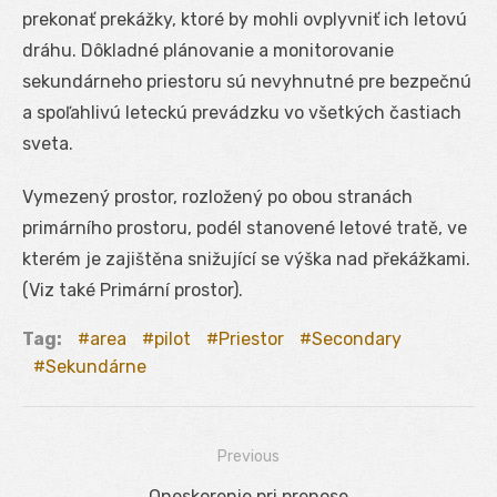
prekonať prekážky, ktoré by mohli ovplyvniť ich letovú
dráhu. Dôkladné plánovanie a monitorovanie
sekundárneho priestoru sú nevyhnutné pre bezpečnú
a spoľahlivú leteckú prevádzku vo všetkých častiach
sveta.
Vymezený prostor, rozložený po obou stranách
primárního prostoru, podél stanovené letové tratě, ve
kterém je zajištěna snižující se výška nad překážkami.
(Viz také Primární prostor).
Tag:
area
pilot
Priestor
Secondary
Sekundárne
Previous
Navigácia
Previous
Oneskorenie pri prenose