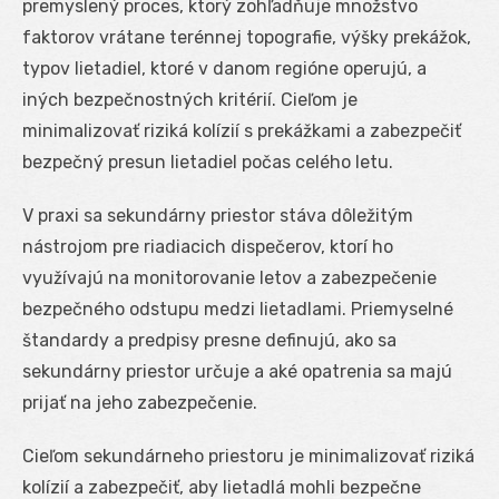
premyslený proces, ktorý zohľadňuje množstvo
faktorov vrátane terénnej topografie, výšky prekážok,
typov lietadiel, ktoré v danom regióne operujú, a
iných bezpečnostných kritérií. Cieľom je
minimalizovať riziká kolízií s prekážkami a zabezpečiť
bezpečný presun lietadiel počas celého letu.
V praxi sa sekundárny priestor stáva dôležitým
nástrojom pre riadiacich dispečerov, ktorí ho
využívajú na monitorovanie letov a zabezpečenie
bezpečného odstupu medzi lietadlami. Priemyselné
štandardy a predpisy presne definujú, ako sa
sekundárny priestor určuje a aké opatrenia sa majú
prijať na jeho zabezpečenie.
Cieľom sekundárneho priestoru je minimalizovať riziká
kolízií a zabezpečiť, aby lietadlá mohli bezpečne