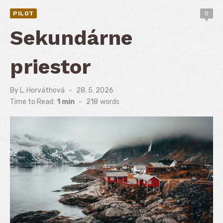
PILOT
0
Sekundárne
priestor
By
L. Horváthová
Posted
28. 5. 2026
on
Time to Read:
1 min
-
218
words