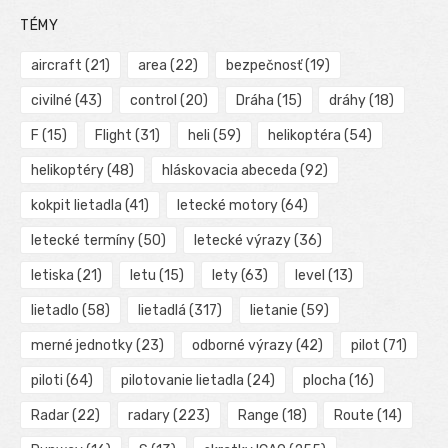
TÉMY
aircraft
(21)
area
(22)
bezpečnosť
(19)
civilné
(43)
control
(20)
Dráha
(15)
dráhy
(18)
F
(15)
Flight
(31)
heli
(59)
helikoptéra
(54)
helikoptéry
(48)
hláskovacia abeceda
(92)
kokpit lietadla
(41)
letecké motory
(64)
letecké termíny
(50)
letecké výrazy
(36)
letiska
(21)
letu
(15)
lety
(63)
level
(13)
lietadlo
(58)
lietadlá
(317)
lietanie
(59)
merné jednotky
(23)
odborné výrazy
(42)
pilot
(71)
piloti
(64)
pilotovanie lietadla
(24)
plocha
(16)
Radar
(22)
radary
(223)
Range
(18)
Route
(14)