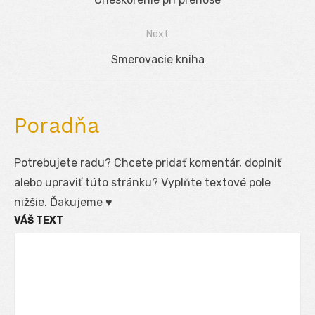
v
post:
Next
článku
Next
Smerovacie kniha
post:
Poradňa
Potrebujete radu? Chcete pridať komentár, doplniť
alebo upraviť túto stránku? Vyplňte textové pole
nižšie. Ďakujeme ♥
VÁŠ TEXT