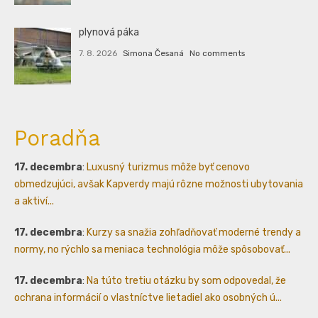
plynová páka
7. 8. 2026
Simona Česaná
No comments
Poradňa
17. decembra
:
Luxusný turizmus môže byť cenovo
obmedzujúci, avšak Kapverdy majú rôzne možnosti ubytovania
a aktiví...
17. decembra
:
Kurzy sa snažia zohľadňovať moderné trendy a
normy, no rýchlo sa meniaca technológia môže spôsobovať...
17. decembra
:
Na túto tretiu otázku by som odpovedal, že
ochrana informácií o vlastníctve lietadiel ako osobných ú...